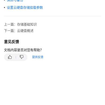
产
品
设置云硬盘存储挂载参数
介
绍
上一篇：存储基础知识
计
下一篇：云硬盘概述
费
说
意见反馈
明
文档内容是否对您有帮助？
Kubernetes
提供反馈
基
础
知
识
快
速
入
门