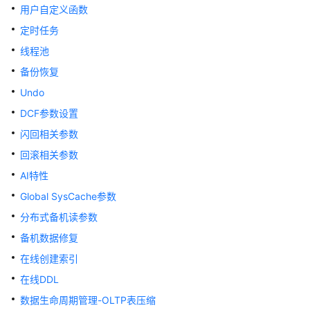
库
用户自定义函数
系
定时任务
统
线程池
概
述
备份恢复
Undo
数
DCF参数设置
据
库
闪回相关参数
安
回滚相关参数
全
AI特性
数
Global SysCache参数
据
分布式备机读参数
库
使
备机数据修复
用
在线创建索引
入
在线DDL
门
数据生命周期管理-OLTP表压缩