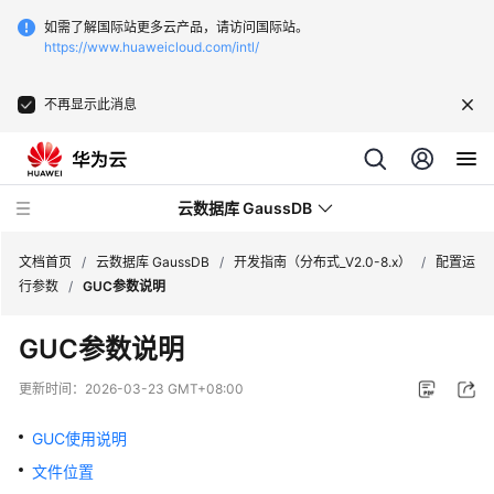
如需了解国际站更多云产品，请访问国际站。
https://www.huaweicloud.com/intl/
不再显示此消息
云数据库 GaussDB
文档首页
/
云数据库 GaussDB
/
开发指南（分布式_V2.0-8.x）
/
配置运
行参数
/
GUC参数说明
最
GUC参数说明
新
动
更新时间：
2026-03-23 GMT+08:00
态
GUC使用说明
服
文件位置
务