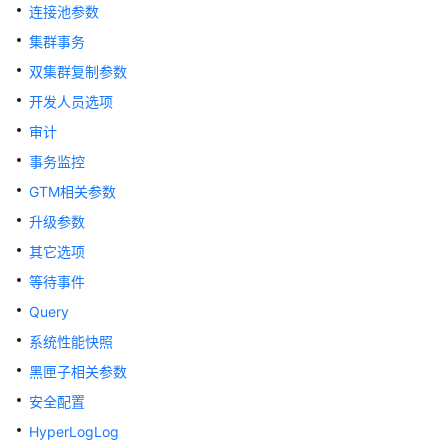
指
连接池参数
南
集群事务
双集群复制参数
开
发
开发人员选项
指
审计
南
事务监控
开
GTM相关参数
发
升级参数
指
其它选项
南
（分
等待事件
布
Query
式
系统性能快照
_V2.0-
8.x）
黑匣子相关参数
安全配置
数
HyperLogLog
据