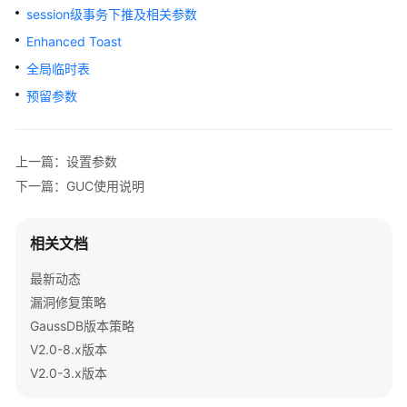
开
session级事务下推及相关参数
发
Enhanced Toast
设
计
全局临时表
建
预留参数
议
应
上一篇：设置参数
用
下一篇：GUC使用说明
程
序
开
相关文档
发
教
最新动态
程
漏洞修复策略
GaussDB版本策略
SQL
调
V2.0-8.x版本
优
V2.0-3.x版本
指