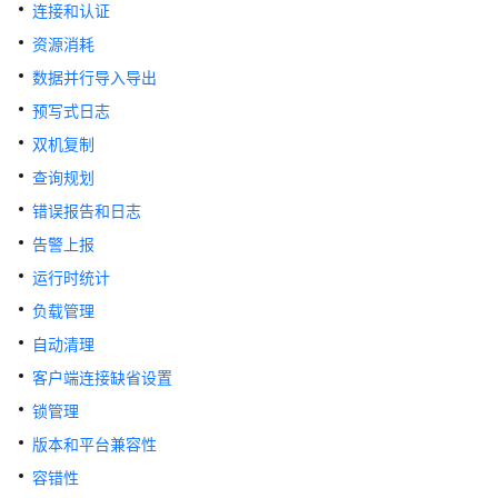
公
连接和认证
告
资源消耗
数据并行导入导出
产
品
预写式日志
介
双机复制
绍
查询规划
计
错误报告和日志
费
告警上报
说
运行时统计
明
负载管理
快
自动清理
速
客户端连接缺省设置
入
门
锁管理
版本和平台兼容性
用
容错性
户