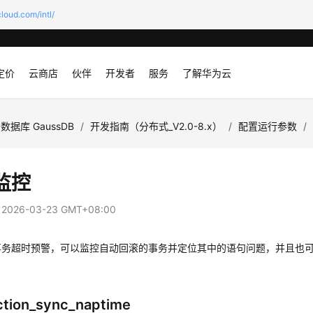
loud.com/intl/
定价
云商店
伙伴
开发者
服务
了解华为云
数据库 GaussDB
/
开发指南（分布式_V2.0-8.x）
/
配置运行参数
/
监控
：
2026-03-23 GMT+08:00
事务超时预警，可以监控自动回滚的事务并定位其中的语句问题，并且也
ction_sync_naptime