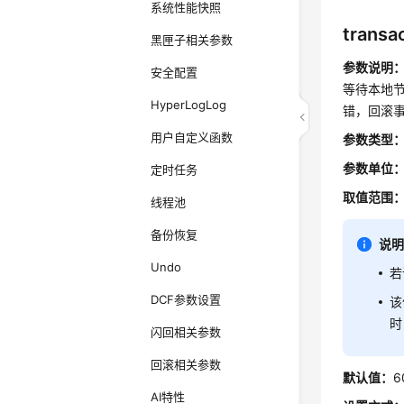
系统性能快照
transa
黑匣子相关参数
参数说明
安全配置
等待本地节
HyperLogLog
错，回滚事
用户自定义函数
参数类型
参数单位
定时任务
取值范围
线程池
备份恢复
说
Undo
若
DCF参数设置
该
时
闪回相关参数
回滚相关参数
默认值：
6
AI特性