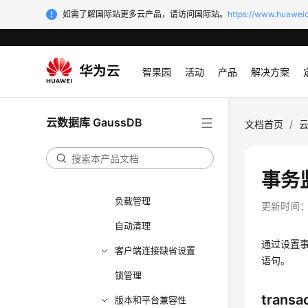
资源消耗
如需了解国际站更多云产品，请访问国际站。
https://www.huaweic
数据并行导入导出
预写式日志
智果园
活动
产品
解决方案
双机复制
查询规划
云数据库 GaussDB
文档首页
/
云
错误报告和日志
告警上报
事务
运行时统计
负载管理
更新时间
自动清理
通过设置
客户端连接缺省设置
语句。
锁管理
transa
版本和平台兼容性