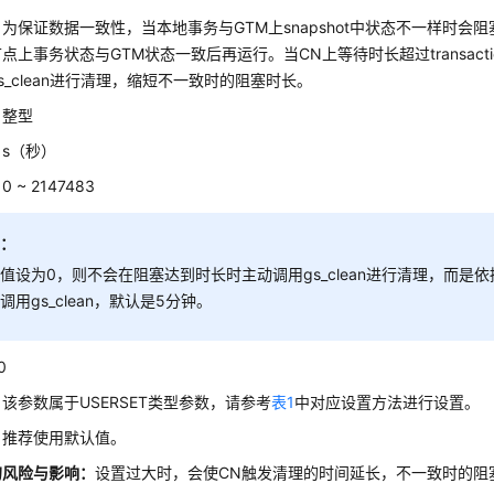
：
为保证数据一致性，当本地事务与GTM上snapshot中状态不一样时会
点上事务状态与GTM状态一致后再运行。当
CN
上等待时长超过transactio
s_clean进行清理，缩短不一致时的阻塞时长。
：
整型
：
s（秒）
：
0 ~ 2147483
明：
值设为0，则不会在阻塞达到时长时主动调用gs_clean进行清理，而是依
调用gs_clean，默认是5分钟。
0
：
该参数属于USERSET类型参数，请参考
表1
中对应设置方法进行设置。
：
推荐使用默认值。
的风险与影响：
设置过大时，会使CN触发清理的时间延长，不一致时的阻