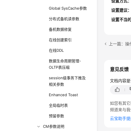
设置方式
Global SysCache参数
设置建议
分布式备机读参数
设置不当
备机数据修复
在线创建索引
上一篇：操
在线DDL
数据生命周期管理-
OLTP表压缩
意见反馈
session级事务下推及
文档内容是
相关参数
Enhanced Toast
如您有其它
全局临时表
频道来与我
预留参数
云宝助手提
CM参数说明