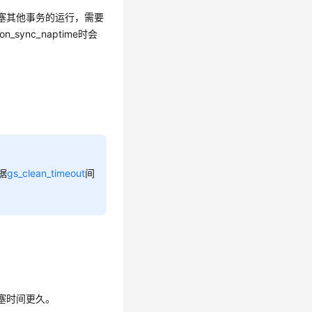
阻塞其他事务的运行，需要
n_sync_naptime时会
据
gs_clean_timeout
间
塞时间更久。