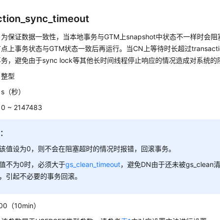
ction_sync_timeout
：
为保证数据一致性，当本地事务与GTM上snapshot中状态不一样时会
点上事务状态与GTM状态一致后再运行。当
CN
上等待时长超过transactio
务，避免由于sync lock等其他长时间线程停止响应的情况造成对系统的
：
整型
：
s（秒）
：
0 ~ 2147483
明：
该值设为0，则不会在阻塞超时的情况时报错，回滚事务。
值不为0时，必须大于
gs_clean_timeout
，避免
DN
由于还未被gs_clea
，引起不必要的事务回滚。
00（10min）