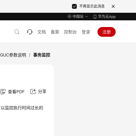
不再显示此消息
中国站
华为云App
文档
备案
控制台
登录
注册
GUC参数说明
/
事务监控
分享
查看PDF
可以监控执行时间过长的