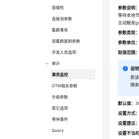
容错性
参数说明
等待本地节
连接池参数
主动触发g
集群事务
参数类型
双集群复制参数
参数单位
开发人员选项
取值范围
审计
说
事务监控
若该
隔来
GTM相关参数
升级参数
默认值：
3
其它选项
设置方式
等待事件
设置建议
Query
设置不当