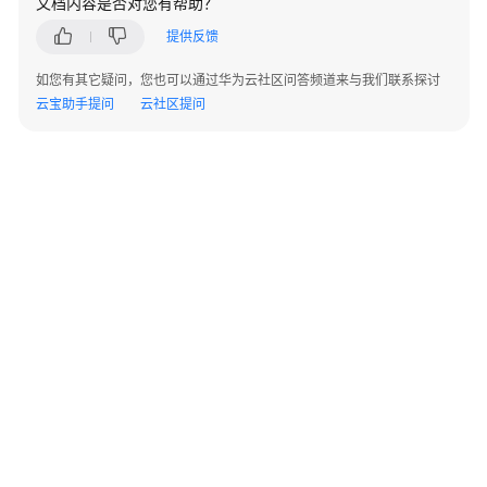
文档内容是否对您有帮助？
指
南
提供反馈
如您有其它疑问，您也可以通过华为云社区问答频道来与我们联系探讨
开
云宝助手提问
云社区提问
发
指
南
开
发
指
南
（分
布
式
_V2.0-
8.x）
©2026 Huaweicloud.com 版权所有
黔ICP备20004760号-14
苏B2-20130048号
A2.B1.B2-20070312
数
增值电信业务经营许可证：B1.B2-20200593 | 代理域名注册服务机构：新网、西数
据
电子营业执照
贵公网安备 52990002000093号