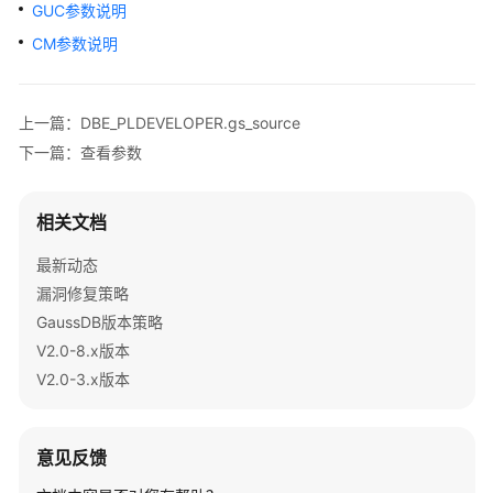
公
GUC参数说明
告
CM参数说明
产
品
上一篇：DBE_PLDEVELOPER.gs_source
介
下一篇：查看参数
绍
计
相关文档
费
说
最新动态
明
漏洞修复策略
GaussDB版本策略
快
V2.0-8.x版本
速
V2.0-3.x版本
入
门
用
意见反馈
户