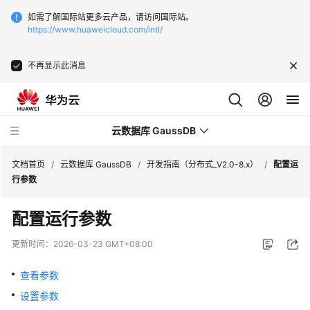
如需了解国际站更多云产品，请访问国际站。
https://www.huaweicloud.com/intl/
不再显示此消息
云数据库 GaussDB
文档首页
/
云数据库 GaussDB
/
开发指南（分布式_V2.0-8.x）
/
配置运
行参数
最
配置运行参数
新
动
更新时间：
2026-03-23 GMT+08:00
态
查看参数
服
设置参数
务