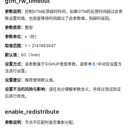
gtm_rw_timeout
连
接
参数说明：
控制GTM反馈超时时间，如果GTM的反馈时间超过此参
池
数设置的值，也就是等待时间超过了此参数值，则超时返回。
参
数
参数类型：
整型
参数单位：
s（秒）
集
取值范围：
1 ~ 2147483647
群
事
默认值：
60（1min）
务
设置方式：
该参数属于SIGHUP类型参数，请参考
表1
中对应设置方
法进行设置。
双
集
设置建议：
推荐使用默认值。
群
设置不当的风险与影响：
请在充分理解参数含义，并经过测试验证
复
后进行修改。
制
参
数
enable_redistribute
参数说明：
节点不匹配时是否重新分配。
开