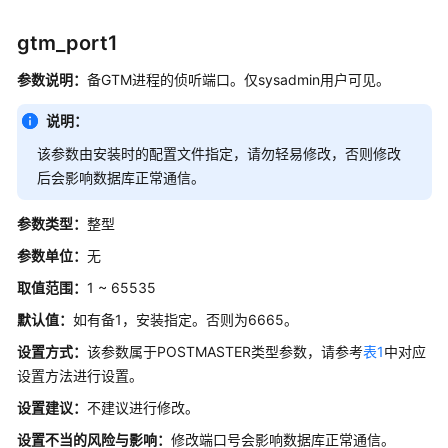
查
gtm_port1
看
参
参数说明：
备GTM进程的侦听端口。仅sysadmin用户可见。
数
说明：
设
该参数由安装时的配置文件指定，请勿轻易修改，否则修改
置
后会影响数据库正常通信。
参
数
参数类型：
整型
参数单位：
无
GUC
参
取值范围：
1 ~ 65535
数
默认值：
如有备1，安装指定。否则为6665。
说
明
设置方式：
该参数属于POSTMASTER类型参数，请参考
表1
中对应
设置方法进行设置。
GUC
设置建议：
不建议进行修改。
使
用
设置不当的风险与影响：
修改端口号会影响数据库正常通信。