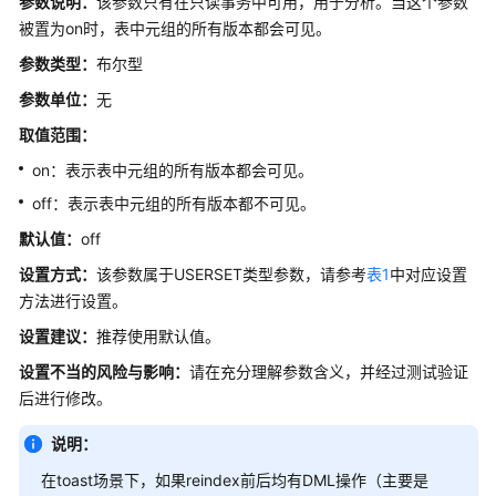
参数说明：
该参数只有在只读事务中可用，用于分析。当这个参数
询
被置为on时，表中元组的所有版本都会可见。
规
划
参数类型：
布尔型
参数单位：
无
错
误
取值范围：
报
on：表示表中元组的所有版本都会可见。
告
off：表示表中元组的所有版本都不可见。
和
日
默认值：
off
志
设置方式：
该参数属于USERSET类型参数，请参考
表1
中对应设置
方法进行设置。
告
警
设置建议：
推荐使用默认值。
上
设置不当的风险与影响：
请在充分理解参数含义，并经过测试验证
报
后进行修改。
运
说明：
行
时
在toast场景下，如果reindex前后均有DML操作（主要是