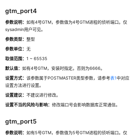
开
gtm_port4
发
指
参数说明：
如有4号GTM，参数值为4号GTM进程的侦听端口。仅
南
sysadmin用户可见。
（集
中
参数类型：
整型
式
参数单位：
无
_V2.0-
取值范围：
1 ~ 65535
10.x）
默认值：
如有4号GTM，安装时指定。否则为6666。
调
设置方式：
该参数属于POSTMASTER类型参数，请参考
表1
中对应
优
设置方法进行设置。
指
南
设置建议：
不建议进行修改。
设置不当的风险与影响：
修改端口号会影响数据库正常通信。
参
考
gtm_port5
最
参数说明：
如有5号GTM，参数值为5号GTM进程的侦听端口。仅
佳