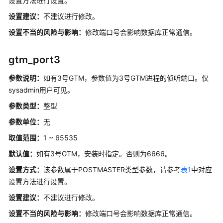
设置方法进行设置。
_V2.0-
设置建议：
不建议进行修改。
8.x）
设置不当的风险与影响：
修改端口号会影响数据库正常通信。
M-
Compatibility
gtm_port3
开
发
参数说明：
如有3号GTM，参数值为3号GTM进程的侦听端口。仅
指
sysadmin用户可见。
南
参数类型：
整型
（集
中
参数单位：
无
式
取值范围：
1 ~ 65535
_V2.0-
默认值：
如有3号GTM，安装时指定。否则为6666。
8.x）
设置方式：
该参数属于POSTMASTER类型参数，请参考
表1
中对应
向
设置方法进行设置。
量
设置建议：
不建议进行修改。
数
据
设置不当的风险与影响：
修改端口号会影响数据库正常通信。
库