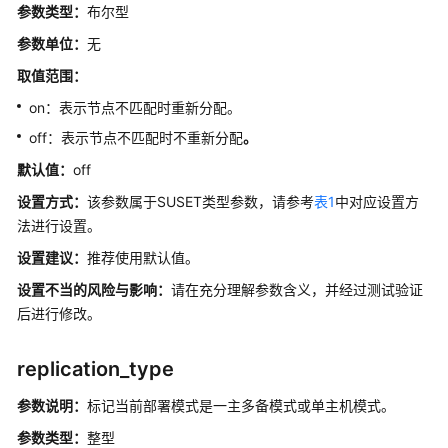
发
参数类型：
布尔型
人
参数单位：
无
员
选
取值范围：
项
on：表示节点不匹配时重新分配。
审
off：表示节点不匹配时不重新分配
。
计
默认值：
off
设置方式：
该参数属于SUSET类型参数，请参考
表1
中对应设置方
事
法进行设置。
务
监
设置建议：
推荐使用默认值。
控
设置不当的风险与影响：
请在充分理解参数含义，并经过测试验证
后进行修改。
GTM
相
关
replication_type
参
数
参数说明：
标记当前部署模式是一主多备模式或单主机模式。
参数类型：
整型