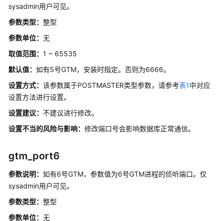
sysadmin用户可见。
实
践
参数类型：
整型
参数单位：
无
性
能
取值范围：
1 ~ 65535
白
默认值：
如有5号GTM，安装时指定。否则为6666。
皮
书
设置方式：
该参数属于POSTMASTER类型参数，请参考
表1
中对应
设置方法进行设置。
API
设置建议：
不建议进行修改。
参
设置不当的风险与影响：
考
修改端口号会影响数据库正常通信。
SDK
gtm_port6
参
考
参数说明：
如有6号GTM，参数值为6号GTM进程的侦听端口。仅
sysadmin用户可见。
场
参数类型：
整型
景
参数单位：
代
无