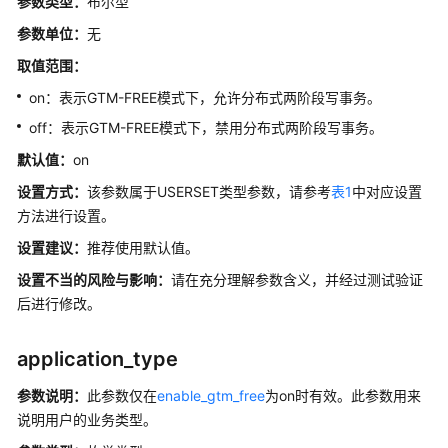
参数类型：
布尔型
数
参数单位：
无
取值范围：
AI
特
on：表示GTM-FREE模式下，允许分布式两阶段写事务。
性
off：表示GTM-FREE模式下，禁用分布式两阶段写事务。
Global
默认值：
on
SysCache
设置方式：
该参数属于USERSET类型参数，请参考
表1
中对应设置
参
方法进行设置。
数
设置建议：
推荐使用默认值。
分
设置不当的风险与影响：
请在充分理解参数含义，并经过测试验证
布
后进行修改。
式
备
application_type
机
读
参数说明：
此参数仅在
enable_gtm_free
为on时有效。此参数用来
参
说明用户的业务类型。
数