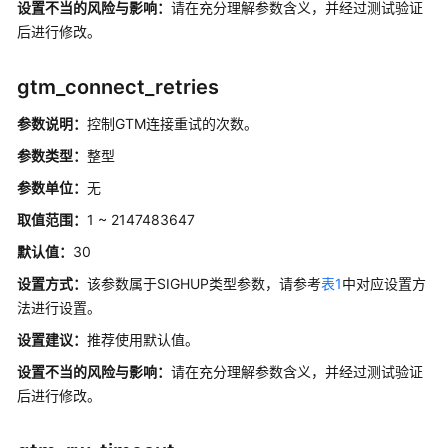
设
设置不当的风险与影响：
请在充分理解参数含义，并经过测试验证
置
后进行修改。
锁
gtm_connect_retries
管
理
参数说明：
控制GTM连接重试的次数。
参数类型：
整型
版
本
参数单位：
无
和
取值范围：
1 ~ 2147483647
平
台
默认值：
30
兼
设置方式：
该参数属于SIGHUP类型参数，请参考
表1
中对应设置方
容
法进行设置。
性
设置建议：
推荐使用默认值。
容
设置不当的风险与影响：
请在充分理解参数含义，并经过测试验证
错
后进行修改。
性