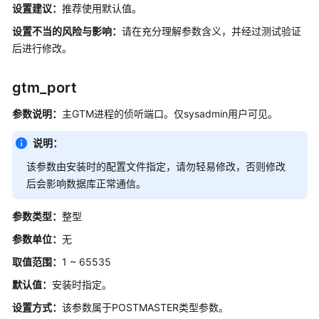
设置建议：
推荐使用默认值。
最
佳
设置不当的风险与影响：
请在充分理解参数含义，并经过测试验证
实
后进行修改。
践
gtm_port
用
户
参数说明：
主GTM进程的侦听端口。仅sysadmin用户可见。
自
定
说明：
义
该参数由安装时的配置文件指定，请勿轻易修改，否则修改
函
后会影响数据库正常通信。
数
参数类型：
存
整型
储
参数单位：
无
过
取值范围：
1 ~ 65535
程
默认值：
安装时指定。
自
设置方式：
该参数属于POSTMASTER类型参数。
治