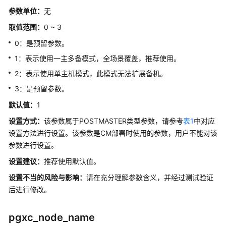
升
参数单位：
无
级
参
取值范围：
0 ~ 3
数
0：是预留参数。
其
1：表示使用一主多备模式，全场景覆盖，推荐使用。
它
2：表示使用单主机模式，此模式无法扩展备机。
选
3：是预留参数。
项
默认值：
1
等
设置方式：
该参数属于POSTMASTER类型参数，请参考
表1
中对应
待
设置方法进行设置。该参数是CM部署时使用的参数，用户不能对该
事
参数进行设置。
件
设置建议：
推荐使用默认值。
Query
设置不当的风险与影响：
请在充分理解参数含义，并经过测试验证
后进行修改。
系
统
pgxc_node_name
性