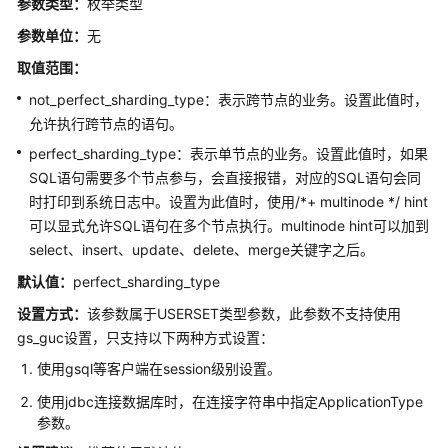
参数类型：
枚举类型
备
参数单位：
无
机
数
取值范围：
据
not_perfect_sharding_type：表示跨节点的业务。设置此值时，
修
允许执行跨节点的语句。
复
perfect_sharding_type：表示单节点的业务。设置此值时，如果
SQL语句需要多个节点参与，会直接报错，对应的SQL语句会同
在
线
时打印到系统日志中。设置为此值时，使用/*+ multinode */ hint
创
可以显式允许SQL语句在多个节点执行。multinode hint可以加到
建
select、insert、update、delete、merge关键字之后。
索
默认值：
perfect_sharding_type
引
设置方式：
该参数属于USERSET类型参数，此参数不支持使用
在
gs_guc设置，只支持以下两种方式设置：
线
使用gsql等客户端在session级别设置。
DDL
使用jdbc连接数据库时，在连接字符串中指定ApplicationType
参数。
数
据