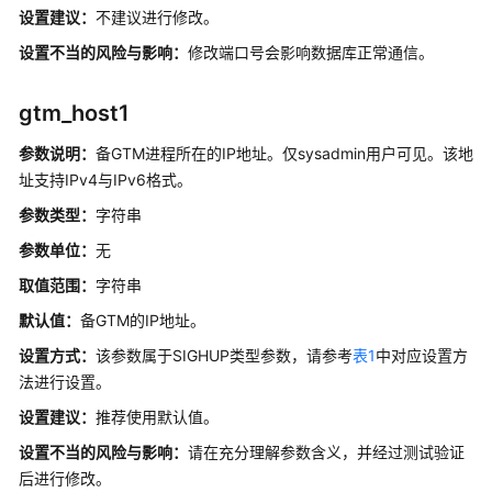
事
设置建议：
不建议进行修改。
务
设置不当的风险与影响：
修改端口号会影响数据库正常通信。
系
gtm_host1
统
表
参数说明：
备GTM进程所在的IP地址。仅sysadmin用户可见。
该地
和
址支持IPv4与IPv6格式。
系
统
参数类型：
字符串
视
参数单位：
无
图
取值范围：
字符串
Schema
默认值：
备GTM的IP地址。
设置方式：
该参数属于SIGHUP类型参数，请参考
表1
中对应设置方
配
法进行设置。
置
运
设置建议：
推荐使用默认值。
行
设置不当的风险与影响：
请在充分理解参数含义，并经过测试验证
参
后进行修改。
数