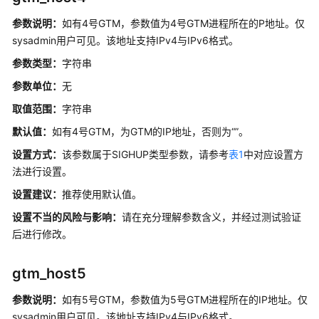
说
参数说明：
如有4号GTM，参数值为4号GTM进程所在的P地址。仅
明
sysadmin用户可见。
该地址支持IPv4与IPv6格式。
基
参数类型：
字符串
础
参数单位：
无
概
念
取值范围：
字符串
默认值：
如有4号GTM，为GTM的IP地址，否则为“”。
FAQ
设置方式：
该参数属于SIGHUP类型参数，请参考
表1
中对应设置方
开
法进行设置。
发
设置建议：
推荐使用默认值。
指
设置不当的风险与影响：
请在充分理解参数含义，并经过测试验证
南
（集
后进行修改。
中
式
gtm_host5
_V2.0-
8.x）
参数说明：
如有5号GTM，参数值为5号GTM进程所在的IP地址。仅
sysadmin用户可见。
该地址支持IPv4与IPv6格式。