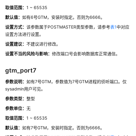
码
取值范围：
1 ~ 65535
示
默认值：
如有6号GTM，安装时指定。否则为6666。
例
设置方式：
该参数属于POSTMASTER类型参数，请参考
表1
中对应
常
设置方法进行设置。
见
设置建议：
不建议进行修改。
问
题
设置不当的风险与影响：
修改端口号会影响数据库正常通信。
视
gtm_port7
频
帮
参数说明：
如有7号GTM，参数值为7号GTM进程的侦听端口。仅
助
sysadmin用户可见。
参数类型：
整型
特
性
参数单位：
无
指
取值范围：
1 ~ 65535
南
默认值：
如有7号GTM，安装时指定。否则为6666。
兼