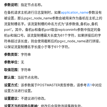
能
参数说明：
指定节点名称。
快
照
在备机请求主机进行日志复制时，如果
application_name
参数没有
被设置，那么pgxc_node_name参数会被用来作为备机在主机上的
黑
流复制槽名字。该流复制槽的命名方式为“该参数值_备机ip_备机
匣
port”。其中，备机ip和备机port取自replconninfo参数中指定的备
子
机ip和端口号。该流复制槽最大长度为61个字符，如果拼接后的字
相
符串超过该长度，则会使用截断后的pgxc_node_name进行拼接，
关
以保证流复制槽名字长度小于等于61个字符。
参
数
参数类型：
字符串
参数单位：
无
安
取值范围：
字符串
全
配
默认值：
当前节点名称。
置
设置方式：
该参数属于POSTMASTER类型参数，请参考
表1
中对应
设置方法进行设置。
HyperLogLog
设置建议：
不建议进行修改。
用
设置不当的风险与影响：
修改后会导致连接集群失败。