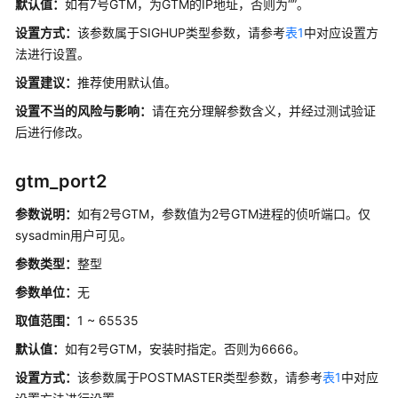
默认值：
如有7号GTM，为GTM的IP地址，否则为“”。
M-
Compatibility
设置方式：
该参数属于SIGHUP类型参数，请参考
表1
中对应设置方
开
法进行设置。
发
设置建议：
推荐使用默认值。
指
南
设置不当的风险与影响：
请在充分理解参数含义，并经过测试验证
（分
后进行修改。
布
式
gtm_port2
_V2.0-
10.x）
参数说明：
如有2号GTM，参数值为2号GTM进程的侦听端口。仅
sysadmin用户可见。
M-
Compatibility
参数类型：
整型
开
参数单位：
无
发
指
取值范围：
1 ~ 65535
南
默认值：
如有2号GTM，安装时指定。否则为6666。
（分
设置方式：
该参数属于POSTMASTER类型参数，请参考
表1
中对应
布
式