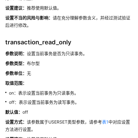
指
南
设置建议：
推荐使用默认值。
设置不当的风险与影响：
请在充分理解参数含义，并经过测试验证
开
后进行修改。
发
指
transaction_read_only
南
（分
参数说明：
设置当前事务是否为只读事务。
布
式
参数类型：
布尔型
_V2.0-
参数单位：
无
10.x）
取值范围：
开
on：表示设置当前事务为只读事务。
发
off：表示设置当前事务为读写事务。
指
南
默认值：
off
（集
设置方式：
该参数属于USERSET类型参数，请参考
表1
中对应设置
中
方法进行设置。
式
_V2.0-