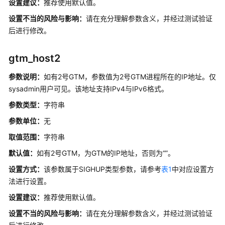
设置建议：
推荐使用默认值。
生
设置不当的风险与影响：
请在充分理解参数含义，并经过测试验证
命
后进行修改。
周
期
管
gtm_host2
理-
OLTP
参数说明：
如有2号GTM，参数值为2号GTM进程所在的IP地址。仅
表
sysadmin用户可见。
该地址支持IPv4与IPv6格式。
压
参数类型：
字符串
缩
参数单位：
无
session
取值范围：
字符串
级
默认值：
如有2号GTM，为GTM的IP地址，否则为“”。
事
务
设置方式：
该参数属于SIGHUP类型参数，请参考
表1
中对应设置方
下
法进行设置。
推
设置建议：
推荐使用默认值。
及
相
设置不当的风险与影响：
请在充分理解参数含义，并经过测试验证
关