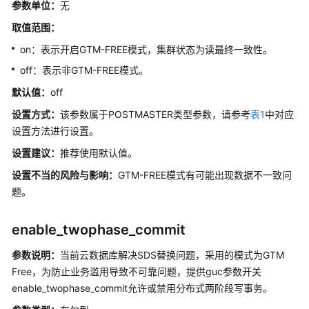
参数单位：
无
Undo
取值范围：
DCF
on：表示开启GTM-FREE模式，
集群
状态为读最终一致性。
参
off：表示非GTM-FREE模式。
数
默认值：
off
设
置
设置方式：
该参数属于POSTMASTER类型参数，请参考
表1
中对应
设置方法进行设置。
闪
设置建议：
推荐使用默认值。
回
相
设置不当的风险与影响：
GTM-FREE模式有可能出现数据不一致问
关
题。
参
数
enable_twophase_commit
回
参数说明：
当前云数据库解决SDS替换问题，采用的模式为GTM
滚
Free，为防止业务滥用导致不可靠问题，提供guc参数开关
相
enable_twophase_commit允许或禁用分布式两阶段写事务。
关
参