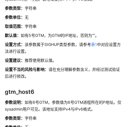
开
参数类型：
字符串
发
指
参数单位：
无
南
取值范围：
字符串
（分
布
默认值：
如有5号GTM，为GTM的IP地址，否则为“”。
式
设置方式：
该参数属于SIGHUP类型参数，请参考
表1
中对应设置方
_V2.0-
法进行设置。
3.x）
设置建议：
推荐使用默认值。
开
设置不当的风险与影响：
请在充分理解参数含义，并经过测试验证
发
后进行修改。
指
南
gtm_host6
（集
中
参数说明：
如有6号GTM，参数值为6号GTM进程所在的P地址。仅
式
sysadmin用户可见。
该地址支持IPv4与IPv6格式。
_V2.0-
3.x）
参数类型：
字符串