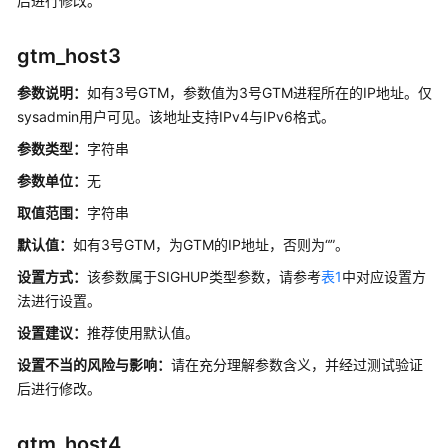
后进行修改。
参
数
gtm_host3
Enhanced
参数说明：
如有3号GTM，参数值为3号GTM进程所在的IP地址。仅
Toast
sysadmin用户可见。
该地址支持IPv4与IPv6格式。
参数类型：
字符串
全
局
参数单位：
无
临
取值范围：
字符串
时
表
默认值：
如有3号GTM，为GTM的IP地址，否则为“”。
设置方式：
该参数属于SIGHUP类型参数，请参考
表1
中对应设置方
预
法进行设置。
留
参
设置建议：
推荐使用默认值。
数
设置不当的风险与影响：
请在充分理解参数含义，并经过测试验证
后进行修改。
CM
参
数
gtm_host4