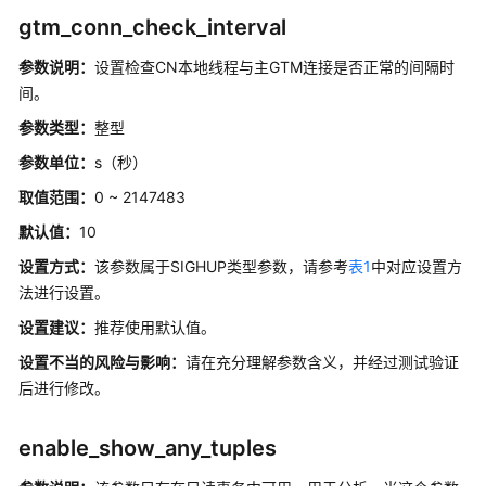
据
gtm_conn_check_interval
并
行
参数说明：
设置检查
CN
本地线程与主GTM连接是否正常的间隔时
导
间。
入
参数类型：
整型
导
出
参数单位：
s（秒）
取值范围：
0 ~ 2147483
预
写
默认值：
10
式
设置方式：
该参数属于SIGHUP类型参数，请参考
表1
中对应设置方
日
法进行设置。
志
设置建议：
推荐使用默认值。
双
设置不当的风险与影响：
请在充分理解参数含义，并经过测试验证
机
后进行修改。
复
制
enable_show_any_tuples
查