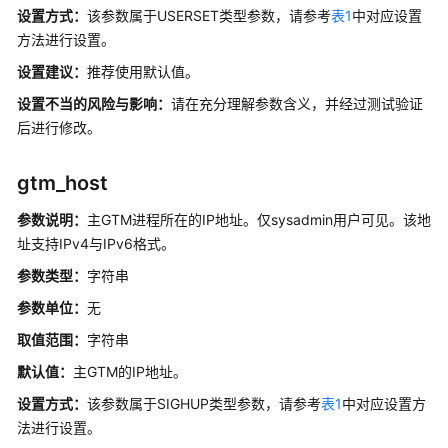
设置方式：
该参数属于USERSET类型参数，请参考
表1
中对应设置
应
方法进行设置。
用
设置建议：
推荐使用默认值。
程
设置不当的风险与影响：
序
请在充分理解参数含义，并经过测试验证
开
后进行修改。
发
教
gtm_host
程
参数说明：
主GTM进程所在的IP地址。仅sysadmin用户可见。
该地
SQL
址支持IPv4与IPv6格式。
调
参数类型：
字符串
优
指
参数单位：
无
南
取值范围：
字符串
默认值：
主GTM的IP地址。
SQL
参
设置方式：
该参数属于SIGHUP类型参数，请参考
表1
中对应设置方
考
法进行设置。