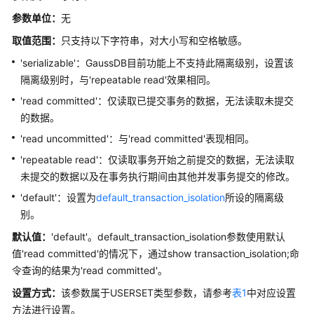
介
绍
参数单位：
无
取值范围：
只支持以下字符串，对大小写和空格敏感。
计
'serializable'：
GaussDB
目前功能上不支持此隔离级别，设置该
费
说
隔离级别时，与'repeatable read'效果相同。
明
'read committed'：仅读取已提交事务的数据，无法读取未提交
的数据。
快
'read uncommitted'：与'read committed'表现相同。
速
入
'repeatable read'：仅读取事务开始之前提交的数据，无法读取
门
未提交的数据以及在事务执行期间由其他并发事务提交的修改。
'default'：设置为
default_transaction_isolation
所设的隔离级
用
别。
户
指
默认值：
'default'。default_transaction_isolation参数使用默认
南
值'read committed'的情况下，通过show transaction_isolation;命
令查询的结果为'read committed'。
开
设置方式：
该参数属于USERSET类型参数，请参考
表1
中对应设置
发
方法进行设置。