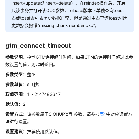
统
insert+update或insert+delete），在reindex操作后，开启
计
只读事务并打开该GUC参数，release版本下单独查询toast
表或toast索引表历史数据正常，但是通过主表查询toast列历
负
史数据会报错“missing chunk number xxx”。
载
管
理
gtm_connect_timeout
参数说明：
控制GTM连接超时时间，如果GTM的连接时间超过此参
自
数设置的值，则超时返回。
动
清
参数类型：
整型
理
参数单位：
s（秒）
客
取值范围：
1 ~ 2147483647
户
默认值：
2
端
连
设置方式：
该参数属于SIGHUP类型参数，请参考
表1
中对应设置方
接
法进行设置。
缺
设置建议：
推荐使用默认值。
省