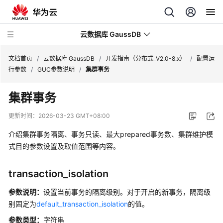
云数据库 GaussDB
文档首页
/
云数据库 GaussDB
/
开发指南（分布式_V2.0-8.x）
/
配置运
行参数
/
GUC参数说明
/
集群事务
最
集群事务
新
动
更新时间：
2026-03-23 GMT+08:00
态
介绍
集群
事务隔离、事务只读、最大prepared事务数、
集群
维护模
服
式目的参数设置及取值范围等内容。
务
公
transaction_isolation
告
参数说明
：
设置当前事务的隔离级别。对于开启的新事务，隔离级
产
别固定为
default_transaction_isolation
的值。
品
参数类型：
字符串