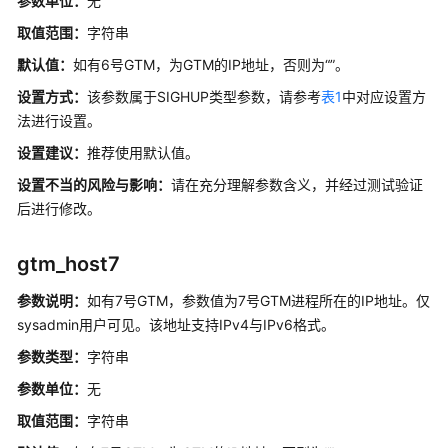
参数单位：
无
开
发
取值范围：
字符串
指
默认值：
如有6号GTM，为GTM的IP地址，否则为“”。
南
设置方式：
该参数属于SIGHUP类型参数，请参考
表1
中对应设置方
（分
布
法进行设置。
式
设置建议：
推荐使用默认值。
_V2.0-
设置不当的风险与影响：
请在充分理解参数含义，并经过测试验证
2.x）
后进行修改。
开
发
gtm_host7
指
南
参数说明：
如有7号GTM，参数值为7号GTM进程所在的IP地址。仅
（集
sysadmin用户可见。
该地址支持IPv4与IPv6格式。
中
参数类型：
字符串
式
_V2.0-
参数单位：
无
2.x）
取值范围：
字符串