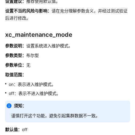
设置建议：
推荐使用默认值。
10.x）
设置不当的风险与影响：
请在充分理解参数含义，并经过测试验证
后进行修改。
开
发
指
xc_maintenance_mode
南
参数说明：
设置系统进入维护模式。
（分
布
参数类型：
布尔型
式
参数单位：
无
_V2.0-
8.x）
取值范围：
on：表示进入维护模式。
数
off：表示不进入维护模式。
据
库
须知：
系
统
谨慎打开这个功能，避免引起
集群
数据不一致。
概
述
默认值：
off