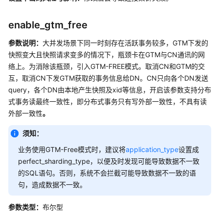
户
自
定
enable_gtm_free
义
参数说明：
大并发场景下同一时刻存在活跃事务较多，GTM下发的
函
快照变大且快照请求变多的情况下，瓶颈卡在GTM与
数
CN
通讯的网
络上。为消除该瓶颈，引入GTM-FREE模式。取消
CN
和GTM的交
定
互，取消
CN
下发GTM获取的事务信息给
DN
。
CN
只向各个
DN
发送
时
query，各个
DN
由本地产生快照及xid等信息，开启该参数支持分布
任
式事务读最终一致性，即分布式事务只有写外部一致性，不具有读
务
外部一致性
。
线
须知：
程
业务使用GTM-Free模式时，建议将
application_type
设置成
池
perfect_sharding_type，以便及时发现可能导致数据不一致
的SQL语句。否则，系统不会拦截可能导致数据不一致的语
备
句，造成数据不一致。
份
恢
参数类型：
布尔型
复