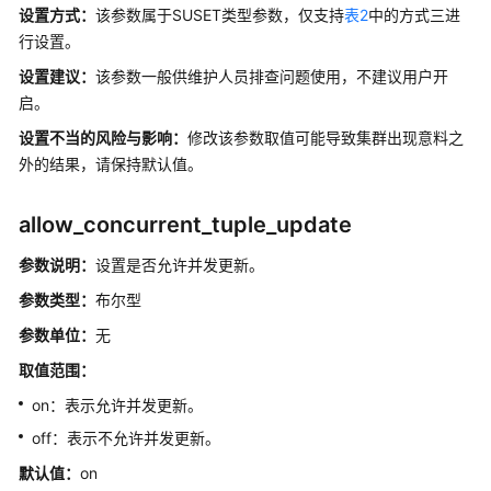
设置方式：
该参数属于SUSET类型参数，仅支持
表2
中的方式三进
数
行设置。
据
库
设置建议：
该参数一般供维护人员排查问题使用，不建议用户开
安
启。
全
设置不当的风险与影响：
修改该参数取值可能导致集群出现意料之
外的结果，请保持默认值。
数
据
库
allow_concurrent_tuple_update
使
用
参数说明：
设置是否允许并发更新。
入
参数类型：
布尔型
门
参数单位：
无
开
取值范围：
发
on：表示允许并发更新。
设
计
off：表示不允许并发更新。
建
默认值：
on
议