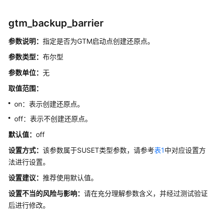
说
明
gtm_backup_barrier
文
参数说明：
指定是否为GTM启动点创建还原点。
件
参数类型：
布尔型
位
置
参数单位：
无
取值范围：
连
on：表示创建还原点。
接
和
off：表示不创建还原点。
认
默认值：
off
证
设置方式：
该参数属于SUSET类型参数，请参考
表1
中对应设置方
资
法进行设置。
源
设置建议：
推荐使用默认值。
消
耗
设置不当的风险与影响：
请在充分理解参数含义，并经过测试验证
后进行修改。
数