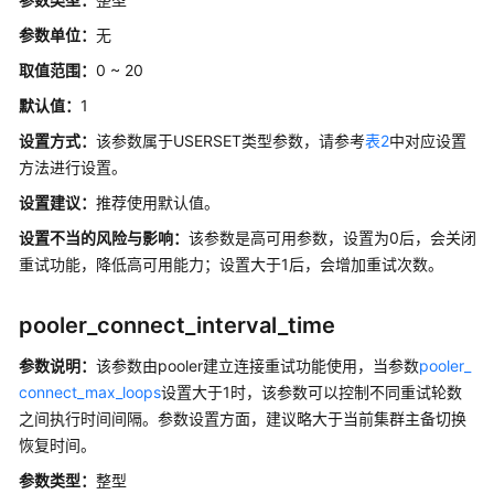
统
参数单位：
无
计
取值范围：
0 ~ 20
负
默认值：
1
载
管
设置方式：
该参数属于USERSET类型参数，请参考
表2
中对应设置
理
方法进行设置。
设置建议
：
推荐使用默认值。
自
动
设置不当的风险与影响：
该参数是高可用参数，设置为0后，会关闭
清
重试功能，降低高可用能力；设置大于1后，会增加重试次数。
理
pooler_connect_interval_time
客
户
参数说明：
该参数由pooler建立连接重试功能使用，当参数
pooler_
端
connect_max_loops
设置大于1时，该参数可以控制不同重试轮数
连
之间执行时间间隔。参数设置方面，建议略大于当前集群主备切换
接
恢复时间。
缺
省
参数类型：
整型