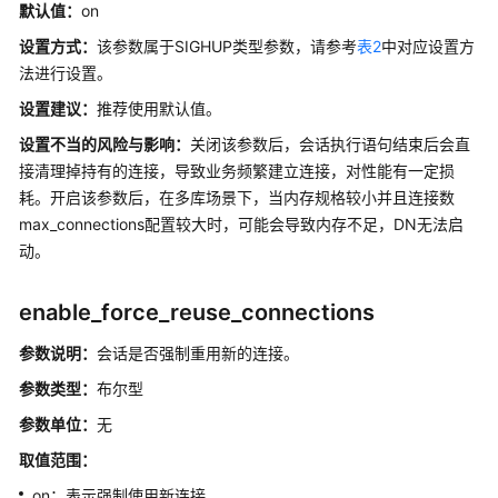
默认值：
on
据
并
设置方式：
该参数属于SIGHUP类型参数，请参考
表2
中对应设置方
行
法进行设置。
导
设置建议
：
推荐使用默认值。
入
导
设置不当的风险与影响：
关闭该参数后，会话执行语句结束后会直
出
接清理掉持有的连接，导致业务频繁建立连接，对性能有一定损
耗。开启该参数后，在多库场景下，当内存规格较小并且连接数
预
max_connections配置较大时，可能会导致内存不足，DN无法启
写
动。
式
日
enable_force_reuse_connections
志
参数说明：
会话是否强制重用新的连接。
双
机
参数类型：
布尔型
复
参数单位：
无
制
取值范围：
查
on：表示强制使用新连接。