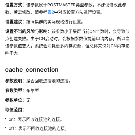
说
设置方式：
该参数属于POSTMASTER类型参数，不建议修改此参
明
数，若需修改，请参考
表2
中对应设置方法进行设置。
设置建议：
按照集群的实际规格进行设置。
文
设置不当的风险与影响：
件
该参数小于集群当前DN个数时，会导致节
位
点创建失败。由于CN启动时，会根据参数值提前申请内存，所以当
置
该参数值变大，系统会消耗更多内存资源，但总体来说对CN内存影
响不大。
连
接
cache_connection
和
认
参数说明：
是否回收连接池的连接。
证
参数类型：
布尔型
资
参数单位：
无
源
取值范围：
消
耗
on：表示回收连接池的连接。
off：表示不回收连接池的连接。
数