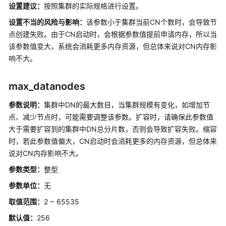
设置建议：
按照集群的实际规格进行设置。
查
设置不当的风险与影响：
该参数小于集群当前CN个数时，会导致节
看
点创建失败。由于CN启动时，会根据参数值提前申请内存，所以当
参
该参数值变大，系统会消耗更多内存资源，但总体来说对CN内存影
数
响不大。
设
max_datanodes
置
参
参数说明：
集群中DN的最大数目，当集群规模有变化，如增加节
数
点、减少节点时，可能需要调整该参数。扩容时，请确保此参数值
大于需要扩容到的集群中DN总分片数，否则会导致扩容失败。缩容
GUC
时，若此参数值偏大，CN启动时会消耗更多的内存资源，但总体来
参
说对CN内存影响不大。
数
说
参数类型：
整型
明
参数单位：
无
GUC
取值范围：
2 ~ 65535
使
默认值：
256
用