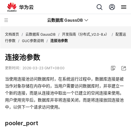
云数据库 GaussDB
文档首页
/
云数据库 GaussDB
/
开发指南（分布式_V2.0-8.x）
/
配置运
行参数
/
GUC参数说明
/
连接池参数
最
连接池参数
新
动
更新时间：
2026-03-23 GMT+08:00
态
当使用连接池访问数据库时，在系统运行过程中，数据库连接是被
服
当作对象存储在内存中的，当用户需要访问数据库时，并非建立一
务
个新的连接，而是从连接池中取出一个已建立的空闲连接来使用。
公
用户使用完毕后，数据库并非将连接关闭，而是将连接放回连接池
告
中，以供下一个请求访问使用。
产
pooler_port
品