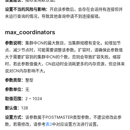
事
设置不当的风险与影响：
开启该参数后，会存在会话持有连接但并
务
未运行查询的情况，导致其他查询申请不到连接报错。
系
统
max_coordinators
表
参数说明：
集群中CN的最大数目，当集群规模有变化，如增加节
和
点、减少节点时，可能需要调整该参数。扩容时，请确保此参数值
系
统
大于需要扩容到的集群中CN的个数，否则会导致扩容失败。缩容
视
时，若此参数值偏大，CN启动时会消耗更多的内存资源，但总体来
图
说对CN内存影响不大。
参数类型：
整型
Schema
参数单位：
无
配
取值范围：
2 ~ 1024
置
默认值：
128
运
行
设置方式：
该参数属于POSTMASTER类型参数，不建议修改此参
参
数，若需修改，请参考
表2
中对应设置方法进行设置。
数