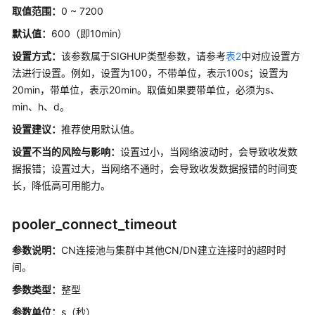
连
取值范围：
0 ~ 7200
接
默认值：
600（即10min）
池
参
设置方式：
该参数属于SIGHUP类型参数，请参考
表2
中对应设置方
数
法进行设置。例如，设置为100，不带单位，表示100s；设置为
20min，带单位，表示20min。取值如果要带单位，必须为s、
集
min、h、d。
群
设置建议
：
推荐使用默认值。
事
务
设置不当的风险与影响：
设置过小，当网络波动时，会导致收发数
据报错；设置过大，当网络不通时，会导致收发数据报错的时间变
双
长，降低高可用能力。
集
群
pooler_connect_timeout
复
制
参数说明：
CN连接池与集群中其他CN/DN建立连接时的超时时
参
间。
数
参数类型：
整型
开
参数单位：
s（秒）