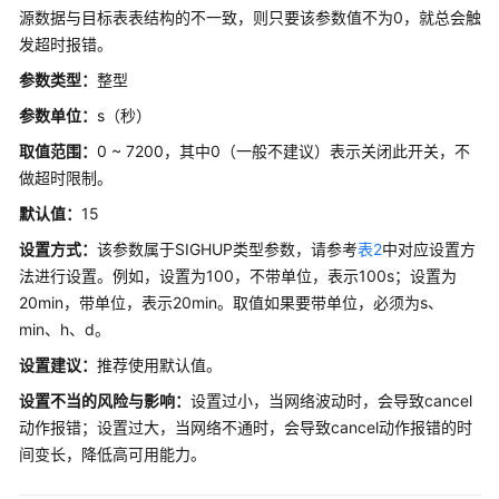
升
源数据与目标表表结构的不一致，则只要该参数值不为0，就总会触
级
发超时报错。
参
参数类型：
整型
数
参数单位：
s（秒）
其
取值范围：
0 ~ 7200，其中0（一般不建议）表示关闭此开关，不
它
做超时限制。
选
项
默认值：
15
设置方式：
该参数属于SIGHUP类型参数，请参考
表2
中对应设置方
等
法进行设置。例如，设置为100，不带单位，表示100s；设置为
待
20min，带单位，表示20min。取值如果要带单位，必须为s、
事
min、h、d。
件
设置建议
：
推荐使用默认值。
Query
设置不当的风险与影响：
设置过小，当网络波动时，会导致cancel
动作报错；设置过大，当网络不通时，会导致cancel动作报错的时
系
间变长，降低高可用能力。
统
性