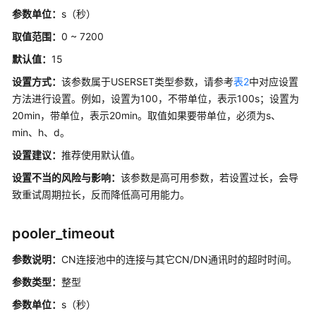
设
参数单位：
s（秒）
置
取值范围：
0 ~ 7200
锁
默认值：
15
管
设置方式：
该参数属于USERSET类型参数，请参考
表2
中对应设置
理
方法进行设置。例如，设置为100，不带单位，表示100s；设置为
20min，带单位，表示20min。取值如果要带单位，必须为s、
版
min、h、d。
本
和
设置建议
：
推荐使用默认值。
平
设置不当的风险与影响：
该参数是高可用参数，若设置过长，会导
台
致重试周期拉长，反而降低高可用能力。
兼
容
性
pooler_timeout
容
参数说明：
CN连接池中的连接与其它CN/DN通讯时的超时时间。
错
参数类型：
整型
性
参数单位：
s（秒）