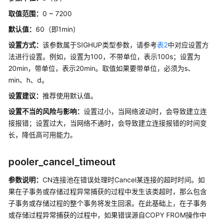
发
取值范围：
0 ~ 7200
人
员
默认值：
60（即1min）
选
设置方式：
该参数属于SIGHUP类型参数，请参考
表2
中对应设置方
项
法进行设置。例如，设置为100，不带单位，表示100s；设置为
20min，带单位，表示20min。取值如果要带单位，必须为s、
审
计
min、h、d。
设置建议
：
推荐使用默认值。
事
设置不当的风险与影响：
设置过小，当网络波动时，会导致建立连
务
接报错；设置过大，当网络不通时，会导致建立连接报错的时间变
监
控
长，降低高可用能力。
GTM
pooler_cancel_timeout
相
关
参数说明：
CN连接池在错误处理时Cancel某连接的超时时间。如
参
果在子事务或存储过程异常捕获的过程中发生该类超时，那么包含
数
子事务或存储过程的整个事务将发生回滚。在此基础上，在子事务
或存储过程异常捕获的过程中，如果错误源自COPY FROM操作中