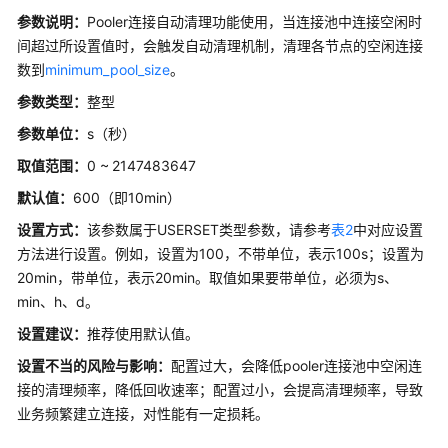
指
参数说明：
Pooler连接自动清理功能使用，当连接池中连接空闲时
南
间超过所设置值时，会触发自动清理机制，清理各节点的空闲连接
数到
minimum_pool_size
开
。
发
参数类型：
整型
指
参数单位：
s（秒）
南
（分
取值范围：
0 ~
2147483647
布
默认值：
600（即10min）
式
_V2.0-
设置方式：
该参数属于USERSET类型参数，请参考
表2
中对应设置
8.x）
方法进行设置。例如，设置为100，不带单位，表示100s；设置为
20min，带单位，表示20min。取值如果要带单位，必须为s、
数
min、h、d。
据
设置建议
：
推荐使用默认值。
库
系
设置不当的风险与影响：
配置过大，会降低pooler连接池中空闲连
统
接的清理频率，降低回收速率；配置过小，会提高清理频率，导致
概
业务频繁建立连接，对性能有一定损耗。
述