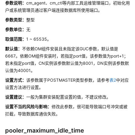
介
参数说明：
cm_agent、cm_ctl等内部工具运维管理端口，初始化用
绍
户或系统管理员通过客户端连接数据库所使用端口。
参数类型：
整型
计
费
参数单位：
无
说
取值范围：
1 ~ 65535。
明
默认值：
不依赖OM组件安装且未指定该GUC参数，默认值是
快
6667。依赖OM组件安装时，若指定port值，该参数值为port+1；
速
若未指定port值，CN实例该参数默认值为8001，DN实例该参数默
入
认值为40001。
门
设置方式：
该参数属于POSTMASTER类型参数，请参考
表2
中对应
设置方法进行设置。
用
户
设置建议
：
一般为集群安装配置设置的值，不建议修改。
指
设置不当的风险与影响：
修改此参数，很可能导致端口号冲突或被
南
拦截，导致数据库通信失败。
开
发
pooler_maximum_idle_time