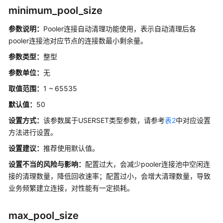
minimum_pool_size
数
据
参数说明：
Pooler连接自动清理功能使用，表示自动清理后各
库
pooler连接池对应节点的连接数最小剩余量。
安
全
参数类型：
整型
参数单位：
无
数
取值范围：
据
1 ~
65535
库
默认值：
50
使
设置方式：
该参数属于USERSET类型参数，请参考
表2
中对应设置
用
方法进行设置。
入
门
设置建议
：
推荐使用默认值。
设置不当的风险与影响：
配置过大，会减少pooler连接池中空闲连
开
接的清理数量，降低回收速率；配置过小，会增大清理数量，导致
发
业务频繁建立连接，对性能有一定损耗。
设
计
建
max_pool_size
议