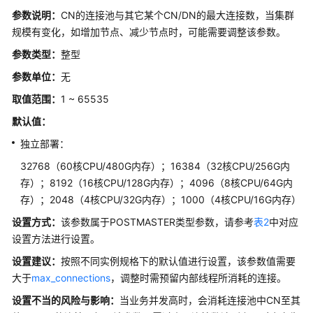
参数说明：
CN的连接池与其它某个CN/DN的最大连接数，当集群
应
规模有变化，如增加节点、减少节点时，可能需要调整该参数。
用
参数类型
：
整型
程
序
参数单位：
无
开
取值范围：
1 ~ 65535
发
默认值：
教
程
独立部署：
32768（60核CPU/480G内存）；16384（32核CPU/256G内
SQL
存）；8192（16核CPU/128G内存）；4096（8核CPU/64G内
调
存）；2048（4核CPU/32G内存）；1000（4核CPU/16G内存）
优
指
设置方式：
该参数属于POSTMASTER类型参数，请参考
表2
中对应
南
设置方法进行设置。
设置建议：
按照不同实例规格下的默认值进行设置，该参数值需要
SQL
大于
max_connections
参
，调整时需预留内部线程所消耗的连接。
考
设置不当的风险与影响：
当业务并发高时，会消耗连接池中CN至其