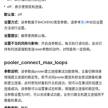
询
off：表示使用现有连接。
规
划
默认值：
off
设置方式：
该参数属于BACKEND类型参数，请参考
表2
中对应设置
错
方法进行设置。
误
报
设置建议
：
推荐使用默认值。
告
设置不当的风险与影响：
开启该参数后，每次执行语句前，会对已
和
持有的连接强制发送reset参数的动作，对性能有一定损耗。
日
志
pooler_connect_max_loops
告
参数说明：
该参数由pooler建立连接重试功能使用，主备切换场景
警
增强建立连接的稳定性，若节点间pooler建连失败会尝试跟备机重
上
新建立连接，此时若恰好备机升主机成功，则可以在重试阶段建立
报
连接成功。该参数可以设置重试总轮数，增强建立连接的稳定性。
当参数设置为0时，可以关闭重试功能，业务只跟主机建立连接而不
运
行
跟备机重试。
时
参数类型：
整型