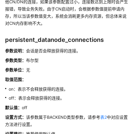
他CN/DN的连接，如果该参数配置过小，连接数达到上限时会产生
最
报错，导致业务失败。由于CN启动时，会根据参数值提前申请内
佳
存，所以当该参数值变大，系统会消耗更多内存资源，但总体来说
实
对CN内存影响不大。
践
persistent_datanode_connections
用
户
参数说明：
会话是否会释放获得的连接。
自
定
参数类型：
布尔型
义
参数单位：
无
函
数
取值范围：
on：表示不会释放获得的连接。
存
off：表示会释放获得的连接。
储
过
默认值：
off
程
设置方式：
该参数属于BACKEND类型参数，请参考
表2
中对应设置
方法进行设置。
自
治
设置建议
：
推荐使用默认值。