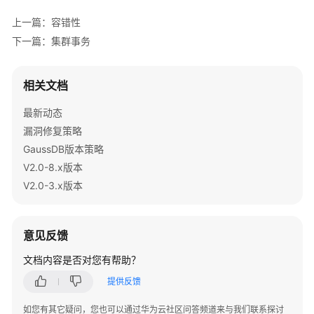
能
快
上一篇：容错性
照
下一篇：集群事务
黑
匣
相关文档
子
最新动态
相
关
漏洞修复策略
参
GaussDB版本策略
数
V2.0-8.x版本
V2.0-3.x版本
安
全
配
意见反馈
置
文档内容是否对您有帮助？
HyperLogLog
提供反馈
用
如您有其它疑问，您也可以通过华为云社区问答频道来与我们联系探讨