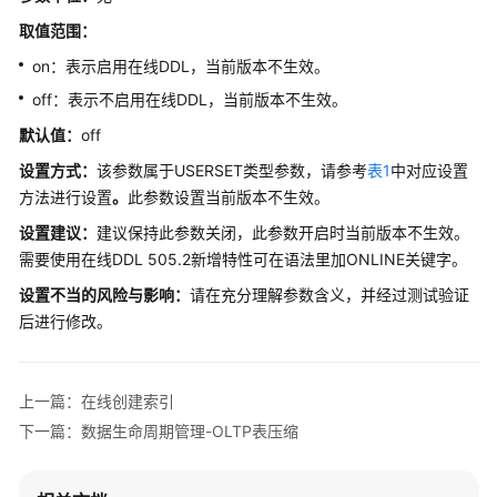
介
绍
取值范围：
on：表示启用在线DDL，当前版本不生效。
计
off：表示不启用在线DDL，当前版本不生效。
费
说
默认值：
off
明
设置方式：
该参数属于USERSET类型参数，请参考
表1
中对应设置
方法进行设置
。
此参数设置当前版本不生效。
快
速
设置建议：
建议保持此参数关闭，此参数开启时当前版本不生效。
入
需要使用在线DDL 505.2新增特性可在语法里加ONLINE关键字。
门
设置不当的风险与影响：
请在充分理解参数含义，并经过测试验证
后进行修改。
用
户
指
南
上一篇：在线创建索引
下一篇：数据生命周期管理-OLTP表压缩
开
发