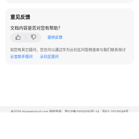
10.x）
意见反馈
开
发
文档内容是否对您有帮助？
指
提供反馈
南
（分
如您有其它疑问，您也可以通过华为云社区问答频道来与我们联系探讨
布
云宝助手提问
云社区提问
式
_V2.0-
8.x）
数
据
库
系
©2026 Huaweicloud.com 版权所有
黔ICP备20004760号-14
苏B2-20130048号
统
A2.B1.B2-20070312
增值电信业务经营许可证：B1.B2-20200593 | 代理域名注册服务机构：新网、西数
概
电子营业执照
贵公网安备 52990002000093号
述