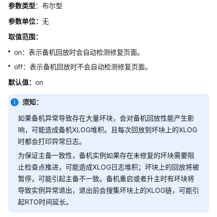
介
参数类型
：布尔型
绍
参数单位：
无
计
取值范围
：
费
on：表示备机回放时会自动检测修复页面。
说
明
off：表示备机回放时不会自动检测修复页面。
默认值
：
on
快
速
须知：
入
如果备机异常导致存在大量坏块，会对备机回放性能产生影
门
响，可能造成备机XLOG堆积。且每次回放到坏块上的XLOG
时都会打印异常日志。
用
户
为保证主备一致性，备机实例如果存在未修复的坏块需要阻
指
止检查点推进，可能造成XLOG日志堆积；坏块上的回放将被
南
暂停，可能引起主备不一致。备机重启或者升主时有坏块将
导致实例异常退出，退出前会搜集坏块上的XLOG链，可能引
开
起RTO时间延长。
发