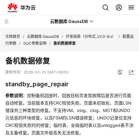
云数据库 GaussDB
文档首页
/
云数据库 GaussDB
/
开发指南（分布式_V2.0-8.x）
/
配置运
行参数
/
GUC参数说明
/
备机数据修复
最
备机数据修复
新
动
更新时间：
2026-03-23 GMT+08:00
态
standby_page_repair
服
参数说明
：
控制备机回放时，回放目标页发现故障后是否进行页面
务
自动修复。当前版本支持CRC校验失败、页面未初始化、页面LSN
公
错误共三种类型的修复。不支持VM、xlog、clog、MOT和UNDO
告
元信息的坏块修复，以及FSM的LSN错误修复；UNDO记录仅支持
CRC校验失败时的修复；临时表、全局临时表以及unlogged表不涉
产
品
及主备修复。页面文件级丢失无法修复。