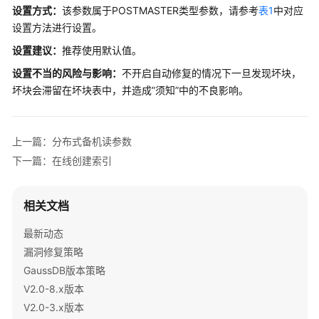
指
设置方式：
该参数属于
POSTMASTER
类型参数，请参考
表1
中对应
南
设置方法进行设置。
开
设置建议：
推荐使用默认值。
发
设置不当的风险与影响
：
不开启自动修复的情况下一旦发现坏块，
指
坏块会滞留在坏块表中，并造成”须知”中的不良影响。
南
（分
布
上一篇：分布式备机读参数
式
_V2.0-
下一篇：在线创建索引
10.x）
相关文档
开
发
最新动态
指
漏洞修复策略
南
GaussDB版本策略
（集
中
V2.0-8.x版本
式
V2.0-3.x版本
_V2.0-