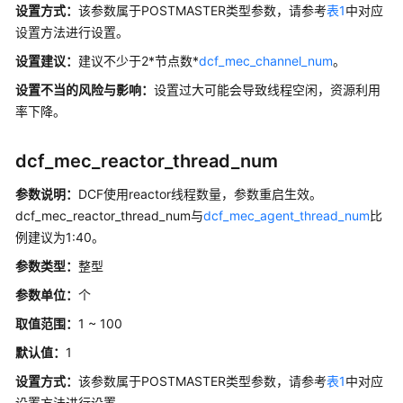
参
设置方式：
该参数属于POSTMASTER类型参数，请参考
表1
中对应
考
设置方法进行设置。
设置建议
：
建议不少于2*节点数*
dcf_mec_channel_num
。
场
景
设置不当的风险与影响
：
设置过大可能会导致线程空闲，资源利用
代
率下降。
码
示
dcf_mec_reactor_thread_num
例
参数说明：
DCF使用reactor线程数量，参数重启生效。
常
dcf_mec_reactor_thread_num与
dcf_mec_agent_thread_num
比
见
例建议为1:40。
问
题
参数类型：
整型
参数单位：
个
视
频
取值范围：
1 ~ 100
帮
默认值：
1
助
设置方式：
该参数属于POSTMASTER类型参数，请参考
表1
中对应
设置方法进行设置。