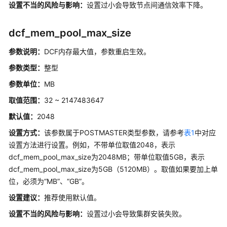
设置不当的风险与影响
：
设置过小会导致节点间通信效率下降。
中
式
dcf_mem_pool_max_size
_V2.0-
8.x）
参数说明：
DCF内存最大值，参数重启生效。
参数类型：
开
整型
发
参数单位：
MB
指
取值范围：
32 ~ 2147483647
南
（分
默认值：
2048
布
设置方式：
该参数属于POSTMASTER类型参数，请参考
表1
中对应
式
设置方法进行设置。例如，不带单位取值2048，表示
_V2.0-
dcf_mem_pool_max_size为2048MB；带单位取值5GB，表示
3.x）
dcf_mem_pool_max_size为5GB（5120MB）。取值如果要加上单
开
位，必须为“MB”、“GB”。
发
设置建议
：
推荐使用默认值。
指
设置不当的风险与影响
南
：
设置过小会导致集群安装失败。
（集