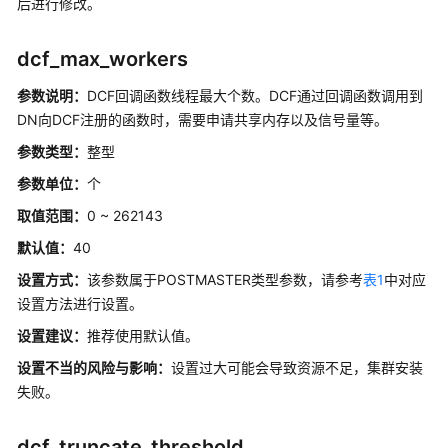
后进行修改。
SQL
dcf_max_workers
参
考
参数说明：
DCF回调函数线程最大个数。DCF通过回调函数调用到
DN向DCF注册的函数时，需要申请共享内存以及信号量等。
最
参数类型：
整型
佳
实
参数单位：
个
践
取值范围：
0 ~ 262143
用
默认值：
40
户
设置方式：
该参数属于POSTMASTER类型参数，请参考
表1
中对应
自
设置方法进行设置。
定
义
设置建议
：
推荐使用默认值。
函
设置不当的风险与影响
：
设置过大可能会导致资源不足，集群安装
数
失败。
存
dcf_truncate_threshold
储