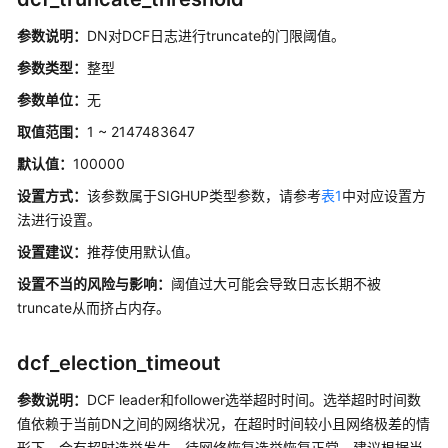
过
参数说明：
DN对DCF日志进行truncate的门限阈值。
程
参数类型：
整型
自
参数单位：
无
治
取值范围：
事
1 ~ 2147483647
务
默认值：
100000
设置方式：
该参数属于SIGHUP类型参数，请参考
表1
中对应设置方
系
法进行设置。
统
表
设置建议
：
推荐使用默认值。
和
设置不当的风险与影响
：
阈值过大可能会导致日志长期不被
系
truncate从而挤占内存。
统
视
图
dcf_election_timeout
参数说明：
Schema
DCF leader和follower选举超时时间。选举超时时间数
值依赖于当前DN之间的网络状况，在超时时间较小且网络极差的情
配
形下，会有超时选举发生，待网络恢复选举恢复正常。建议根据当