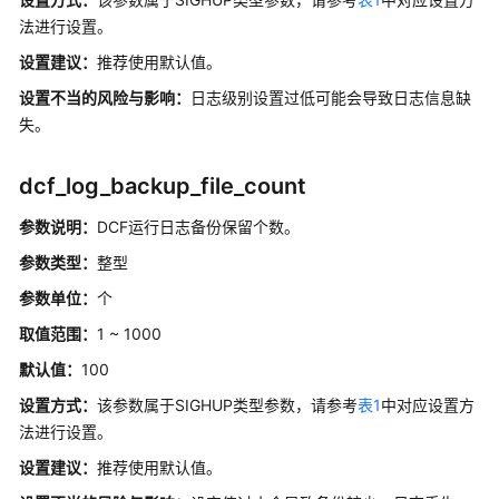
法进行设置。
容
设置建议
：
推荐使用默认值。
错
性
设置不当的风险与影响
：
日志级别设置过低可能会导致日志信息缺
失。
连
接
dcf_log_backup_file_count
池
参
参数说明：
DCF运行日志备份保留个数。
数
参数类型：
整型
集
参数单位：
个
群
取值范围：
1 ~ 1000
事
务
默认值：
100
设置方式：
该参数属于SIGHUP类型参数，请参考
表1
中对应设置方
双
法进行设置。
集
群
设置建议
：
推荐使用默认值。
复