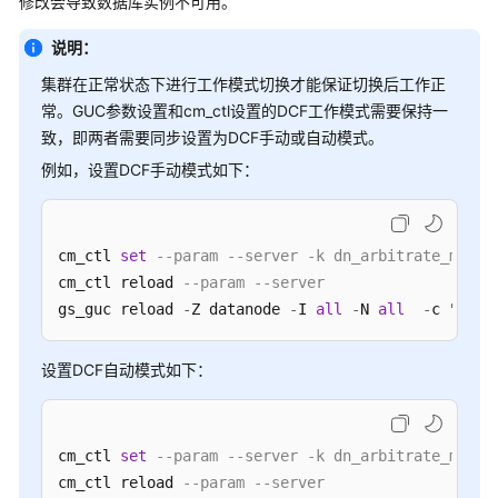
修改会导致数据库实例不可用。
机
复
说明：
制
集群在正常状态下进行工作模式切换才能保证切换后工作正
常。GUC参数设置和cm_ctl设置的DCF工作模式需要保持一
查
致，即两者需要同步设置为DCF手动或自动模式。
询
规
例如，设置DCF手动模式如下：
划
错
cm_ctl 
set
--param --server -k dn_arbitrate_mode=
误
cm_ctl reload 
--param --server
报
gs_guc reload 
-
Z datanode 
-
I 
all
-
N 
all
-
c "dcf_
告
和
日
设置DCF自动模式如下：
志
告
cm_ctl 
set
--param --server -k dn_arbitrate_mode=
警
cm_ctl reload 
--param --server
上