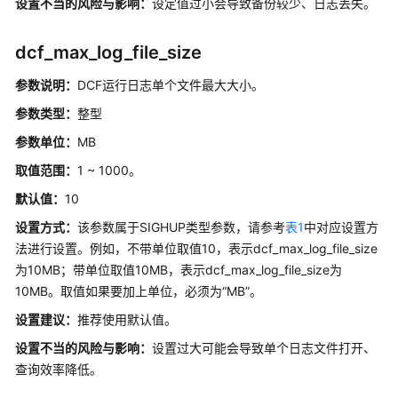
设置不当的风险与影响
：
设定值过小会导致备份较少、日志丢失。
制
参
数
dcf_max_log_file_size
参数说明：
DCF运行日志单个文件最大大小。
开
发
参数类型：
整型
人
参数单位：
MB
员
选
取值范围：
1 ~ 1000。
项
默认值：
10
设置方式：
该参数属于SIGHUP类型参数，请参考
审
表1
中对应设置方
计
法进行设置。例如，不带单位取值10，表示dcf_max_log_file_size
为10MB；带单位取值10MB，表示dcf_max_log_file_size为
事
10MB。取值如果要加上单位，必须为“MB”。
务
设置建议
：
推荐使用默认值。
监
控
设置不当的风险与影响
：
设置过大可能会导致单个日志文件打开、
查询效率降低。
GTM