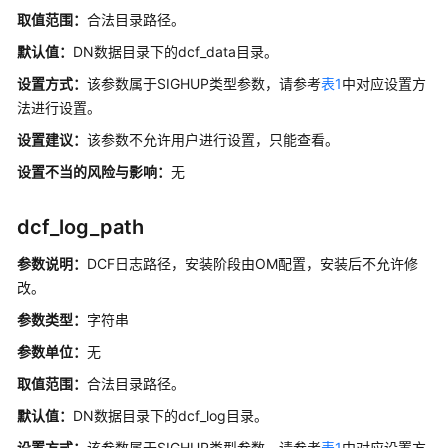
库
取值范围：
合法目录路径。
系
统
默认值：
DN数据目录下的dcf_data目录。
概
设置方式：
该参数属于SIGHUP类型参数，请参考
表1
中对应设置方
述
法进行设置。
数
设置建议
：
该参数不允许用户进行设置，只能查看。
据
设置不当的风险与影响
：
无
库
安
dcf_log_path
全
参数说明：
DCF日志路径，安装阶段由OM配置，安装后不允许修
数
改。
据
库
参数类型：
字符串
使
参数单位：
无
用
入
取值范围：
合法目录路径。
门
默认值：
DN数据目录下的dcf_log目录。
设置方式：
该参数属于SIGHUP类型参数，请参考
表1
中对应设置方