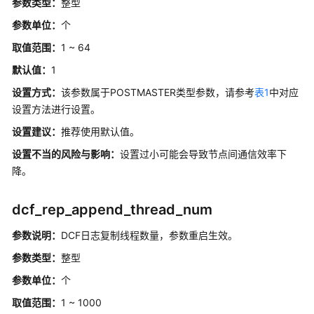
参数类型：
整型
向
参数单位：
个
量
取值范围：
1 ~ 64
数
据
默认值：
1
库
设置方式：
该参数属于POSTMASTER类型参数，请参考
表1
中对应
开
设置方法进行设置。
发
指
设置建议
：
推荐使用默认值。
南
设置不当的风险与影响
：
设置过小可能会导致节点间通信效率下
（集
降。
中
式
_V2.0-
dcf_rep_append_thread_num
10.x）
参数说明：
DCF日志复制线程数量，参数重启生效。
调
参数类型：
整型
优
参数单位：
个
指
南
取值范围：
1 ~ 1000