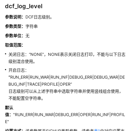
端
dcf_log_level
连
参数说明：
DCF日志级别。
接
缺
参数类型：
字符串
省
参数单位：
无
设
置
取值范围：
关闭日志：“NONE”，NONE表示关闭日志打印，不能与以下日志
锁
级别混合使用。
管
理
开启日志：
“
RUN_ERR|RUN_WAR|RUN_INF|DEBUG_ERR|DEBUG_WAR|DE
版
BUG_INF|TRACE|PROFILE|OPER”
本
日志级别可以从上述字符串中选取字符串并使用竖线组合使用，
和
不能配置空字符串。
平
默认
台
值：
"RUN_ERR|RUN_WAR|DEBUG_ERR|OPER|RUN_INF|PROFIL
兼
容
E"
性
设置方式：
该参数属于SIGHUP类型参数，请参考
表1
中对应设置方