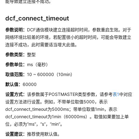
能导致建立连接不成功。
Query
dcf_connect_timeout
系
统
参数说明：
DCF通信模块建立连接超时时间，参数重启生效。对于
性
网络环境比较差的环境，若配置很小的超时时间，可能会导致建立
能
连接不成功，此时需要适当增大此值。
快
照
参数类型：
整型
参数单位：
ms（毫秒）
黑
匣
取值范围：
10 ~ 600000（10min）
子
默认值：
60000
相
关
设置方式：
该参数属于POSTMASTER类型参数，请参考
表1
中对应
参
设置方法进行设置。例如，不带单位取值5000，表示
数
dcf_connect_timeout为5000ms；带单位取值1min，表示
dcf_connect_timeout为1min（60000ms）。取值如果要加上单
安
位，必须为“ms”，“s”，“min”。
全
设置建议
：
推荐使用默认值。
配