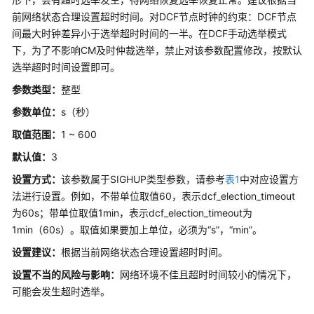
置
前网络状态合理设置超时时间。对DCF节点时钟的约束：DCF节点
运
间最大时钟差异小于选举超时时间的一半。在DCF手动选举模式
行
下，为了不影响CM及时仲裁选举，禁止对该参数配置修改，按默认
参
选举超时时间设置即可。
数
参数类型：
整型
查
参数单位：
s（秒）
看
取值范围：
1 ~ 600
参
数
默认值：
3
设置方式：
该参数属于SIGHUP类型参数，请参考
表1
中对应设置方
设
法进行设置。例如，不带单位取值60，表示dcf_election_timeout
置
为60s；带单位取值1min，表示dcf_election_timeout为
参
1min（60s）。取值如果要加上单位，必须为“s”，“min”。
数
设置建议
：
根据当前网络状态合理设置超时时间。
GUC
设置不当的风险与影响
：
网络环境不佳且超时时间较小的情况下，
参
可能会发生超时选举。
数
说