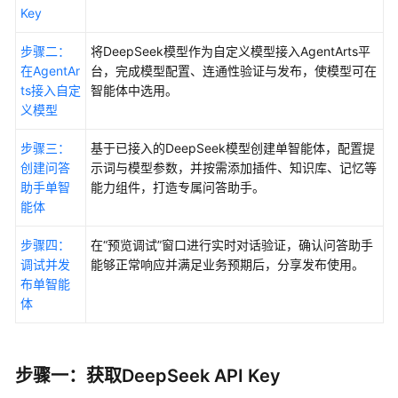
佳
Key
实
践
步骤二：
将DeepSeek模型作为自定义模型接入AgentArts平
汇
在AgentAr
台，完成模型配置、连通性验证与发布，使模型可在
总
ts接入自定
智能体中选用。
义模型
模
型
步骤三：
基于已接入的DeepSeek模型创建单智能体，配置提
实
创建问答
示词与模型参数，并按需添加插件、知识库、记忆等
践
助手单智
能力组件，打造专属问答助手。
能体
接
入
步骤四：
在
“预览调试”
窗口进行实时对话验证，确认问答助手
和
调试并发
能够正常响应并满足业务预期后，分享发布使用。
使
布单智能
用
体
DeepSeek
模
型
步骤一：获取DeepSeek API Key
工