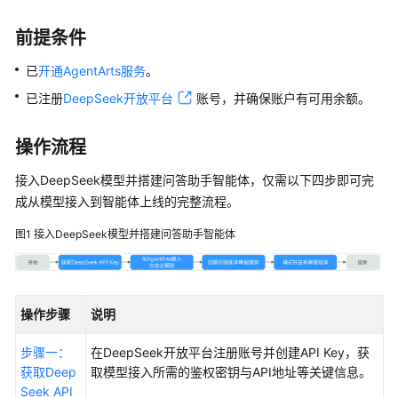
使
用
前提条件
计
已
开通AgentArts服务
。
费
已注册
DeepSeek开放平台
账号，并确保账户有可用余额。
说
明
操作流程
用
接入DeepSeek模型并搭建问答助手智能体，仅需以下四步即可完
户
指
成从模型接入到智能体上线的完整流程。
南
图1
接入DeepSeek模型并搭建问答助手智能体
最
佳
实
操作步骤
说明
践
步骤一：
在DeepSeek开放平台注册账号并创建API Key，获
AgentArts
获取Deep
取模型接入所需的鉴权密钥与API地址等关键信息。
最
Seek API