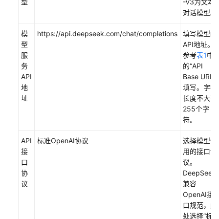
型
-V3为文本
对话模型。
模
https://api.deepseek.com/chat/completions
填写模型的
型
API地址。
服
参考
表1
中
务
的
“API
API
Base URL”
地
填写。字符
址
长度不大于
255个字
符。
API
标准OpenAI协议
选择模型使
接
用的接口协
口
议。
协
DeepSeek
议
兼容
OpenAI接
口规范，此
处选择
“标