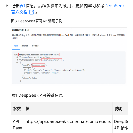
记录
表1
信息，后续步骤中将使用。更多内容可参考
DeepSeek
医
官方文档
。
疗
场
图3
DeepSeek官网API调用示例
景
电
子
商
务
API
参
考
表1
DeepSeek API关键信息
常
见
参数
值
说明
问
题
API
https://api.deepseek.com/chat/completions
DeepSee
Base
API请求地
视