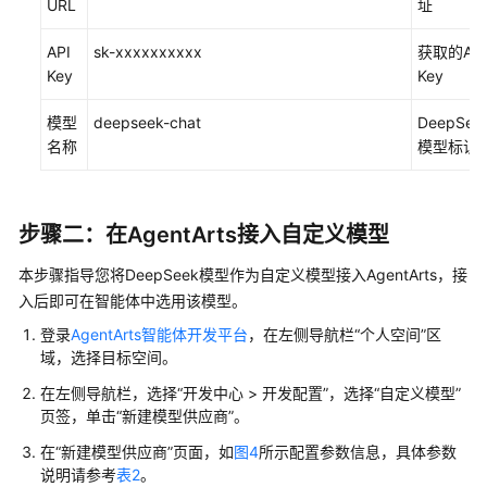
URL
址
频
帮
API
sk-xxxxxxxxxx
获取的API
助
Key
Key
文
模型
deepseek-chat
DeepSee
档
名称
模型标识
下
载
步骤二：在AgentArts接入自定义模型
通
本步骤指导您将DeepSeek模型作为自定义模型接入AgentArts，接
用
入后即可在智能体中选用该模型。
参
考
登录
AgentArts智能体开发平台
，在左侧导航栏“个人空间”区
域，选择目标空间。
产
在左侧导航栏，选择“开发中心 > 开发配置”，选择“自定义模型”
品
页签，单击“新建模型供应商”。
术
在“新建模型供应商”页面，如
图4
所示配置参数信息，具体参数
语
说明请参考
表2
。