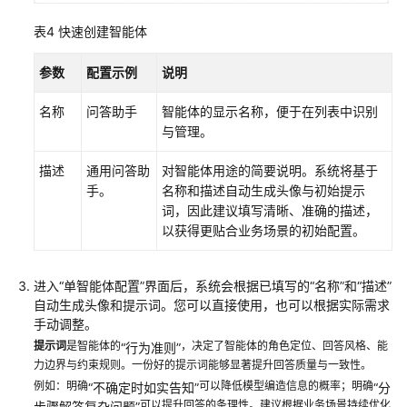
表4
快速创建智能体
参数
配置示例
说明
名称
问答助手
智能体的显示名称，便于在列表中识别
与管理。
描述
通用问答助
对智能体用途的简要说明。系统将基于
手。
名称和描述自动生成头像与初始提示
词，因此建议填写清晰、准确的描述，
以获得更贴合业务场景的初始配置。
进入
“单智能体配置”
界面后，系统会根据已填写的
“名称”
和
“描述”
自动生成头像和提示词。您可以直接使用，也可以根据实际需求
手动调整。
提示词
是智能体的
，决定了智能体的角色定位、回答风格、能
“行为准则”
力边界与约束规则。一份好的提示词能够显著提升回答质量与一致性。
例如：明确
可以降低模型编造信息的概率；明确
“不确定时如实告知”
“分
可以提升回答的条理性。建议根据业务场景持续优化
步骤解答复杂问题”