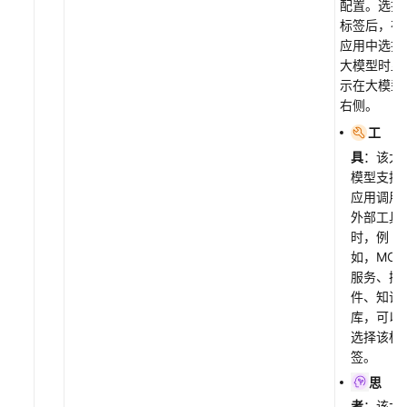
配置。选择
标签后，在
应用中选择
大模型时显
示在大模型
右侧。
工
具
：该大
模型支持
应用调用
外部工具
时，例
如，MCP
服务、插
件、知识
库，可以
选择该标
签。
思
考
：该大