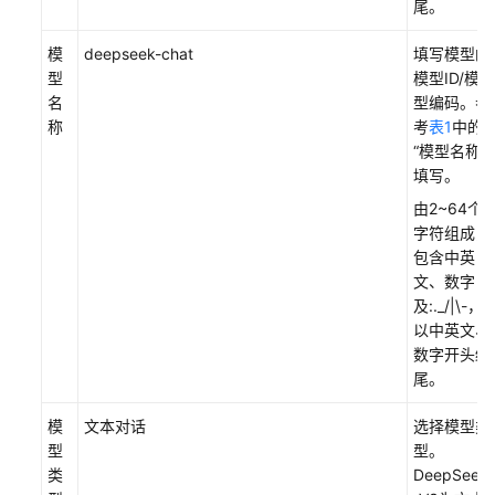
尾。
模
deepseek-chat
填写模型的
型
模型ID/模
名
型编码。参
称
考
表1
中的
“模型名称”
填写。
由2~64个
字符组成，
包含中英
文、数字
及:._/|\-，
以中英文、
数字开头结
尾。
模
文本对话
选择模型类
型
型。
类
DeepSeek