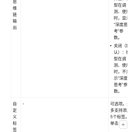
思
型在调
维
测、使用
链
时，显示
输
“深度思
出
考”参
数。
关闭（默
认）：模
型在调
测、使用
时，不显
示“深度
思考”参
数。
自
-
可选项。最
定
多支持添加
义
5个标签。
标
单击
签