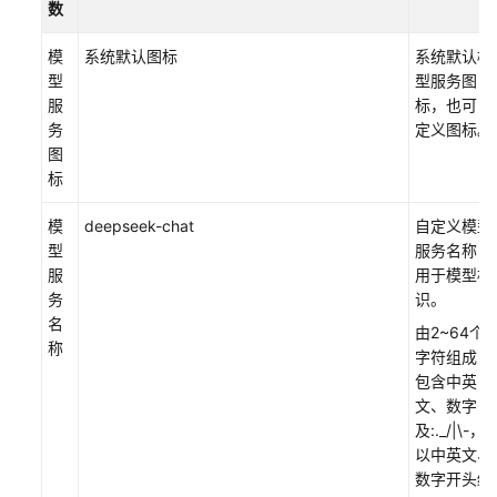
数
模
系统默认图标
系统默认模
型
型服务图
服
标，也可自
务
定义图标。
图
标
模
deepseek-chat
自定义模型
型
服务名称，
服
用于模型标
务
识。
名
由2~64个
称
字符组成，
包含中英
文、数字
及:._/|\-，
以中英文、
数字开头结