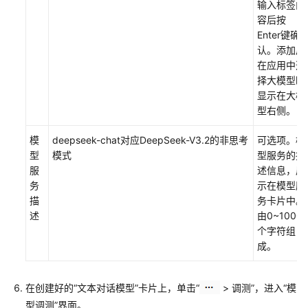
输入标签内
容后按
Enter键确
认。添加后
在应用中选
择大模型时
显示在大模
型右侧。
模
deepseek-chat对应DeepSeek-V3.2的非思考
可选项。模
型
模式
型服务的描
服
述信息，展
务
示在模型服
描
务卡片中。
述
由0~1000
个字符组
成。
在创建好的
“文本对话模型”
卡片上，单击“
> 调测”，进入
“模
型调测”
界面。