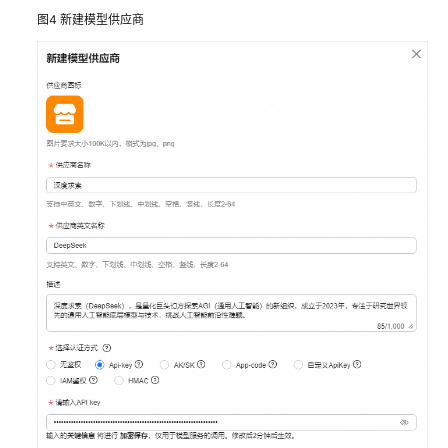
责
图4
新建模型供应商
任
共
担
云
服
务
等
级
协
议
（SLA）
白
皮
书
资
源