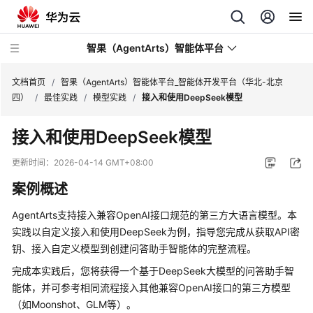
智果（AgentArts）智能体平台
文档首页
/
智果（AgentArts）智能体平台_智能体开发平台（华北-北京
四）
/
最佳实践
/
模型实践
/
接入和使用DeepSeek模型
最
接入和使用DeepSeek模型
新
动
更新时间：
2026-04-14 GMT+08:00
态
案例概述
产
AgentArts支持接入兼容OpenAI接口规范的第三方大语言模型。本
品
实践以自定义接入和使用DeepSeek为例，指导您完成从获取API密
介
钥、接入自定义模型到创建问答助手智能体的完整流程。
绍
完成本实践后，您将获得一个基于DeepSeek大模型的问答助手智
开
能体，并可参考相同流程接入其他兼容OpenAI接口的第三方模型
始
（如Moonshot、GLM等）。