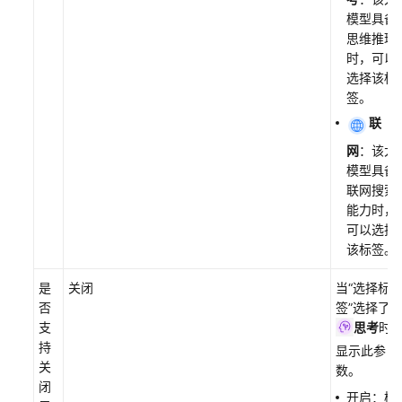
模型具备
思维推理
时，可以
选择该标
签。
联
网
：该大
模型具备
联网搜索
能力时，
可以选择
该标签。
是
关闭
当“选择标
否
签”选择了
支
思考
时
持
显示此参
关
数。
闭
开启：模