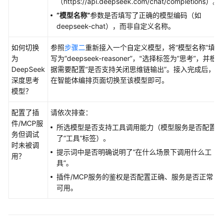
（https://api.deepseek.com/chat/completions）。
“模型名称”
参数是否填写了正确的模型编码（如
deepseek-chat），而非自定义名称。
如何切换
参照
步骤二
重新接入一个自定义模型，将
“模型名称”
填
为
写为
“deepseek-reasoner”
，"选择标签为
“思考”
，并根
DeepSeek
据需要配置
“是否支持关闭思维链输出”
。接入完成后，
深度思考
在智能体编排页面切换至该模型即可。
模型？
配置了插
请依次排查：
件/MCP服
所选模型是否支持工具调用能力（模型服务是否配置
务但调试
了
“工具”
标签）。
时未被调
提示词中是否明确说明了
“在什么场景下调用什么工
用？
具”
。
插件/MCP服务的鉴权是否配置正确、服务是否正常
可用。