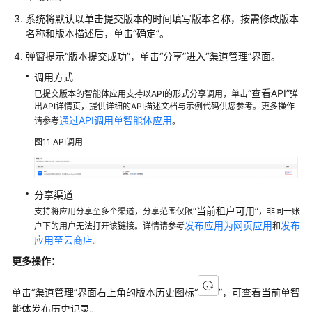
系统将默认以单击提交版本的时间填写版本名称，按需修改版本
名称和版本描述后，单击
“确定”
。
弹窗提示
“版本提交成功”
，单击
“分享”
进入
“渠道管理”
界面。
调用方式
“查看API”
已提交版本的智能体应用支持以API的形式分享调用，单击
弹
出API详情页，提供详细的API描述文档与示例代码供您参考。更多操作
通过API调用单智能体应用
请参考
。
图11
API调用
分享渠道
“当前租户可用”
支持将应用分享至多个渠道，分享范围仅限
，非同一账
发布应用为网页应用
发布
户下的用户无法打开该链接。详情请参考
和
应用至云商店
。
更多操作：
单击
“渠道管理”
界面右上角的版本历史图标
“
”
，可查看当前单智
能体发布历史记录。