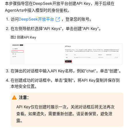
本步骤指导您在DeepSeek开放平台创建API Key，用于后续在
作
AgentArts中接入模型时的身份鉴权。
流
实
访问
DeepSeek开放平台
，登录您的账号。
践
在左侧导航栏选择
“API Keys”
，单击创建
“API Key”
。
图2
创建API Key
评
估
实
践
客
在弹出的对话框中输入API Key名称，例如
“chat”
，单击
“创建”
。
服
在创建成功的对话框中，单击
“复制”
，将API Key复制并保存到
场
本地安全位置。
景
注意：
教
API Key仅在创建时展示一次，关闭对话框后将无法再次
育
查看。如果遗失，需要重新创建。请妥善保管，避免泄
场
露。
景