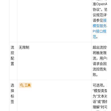
准OpenAI
协议”
。协
议规范详情
请参见
接入
模型服务A
PI接口规
范
。
流
无限制
超出流控值
控
将触发限
配
流，用户的
置
请求会因为
流控而失
败。
选
可选项。当
择
“模型类型”
标
为
“文本对
签
话”
或
“图像
理解”
时可