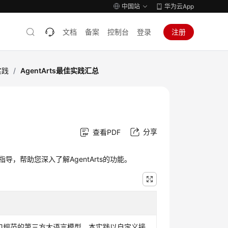
中国站
华为云App
文档
备案
控制台
登录
注册
实践
/
AgentArts最佳实践汇总
分享
查看PDF
导，帮助您深入了解AgentArts的功能。
nAI接口规范的第三方大语言模型。本实践以自定义接