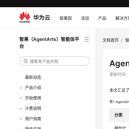
智果园
活动
产品
解决方
智果（AgentArts）智能体平
文档首页
/
智
台
Age
更新时间
最新动态
产品介绍
本文汇总了
开始使用
表1
Agent
计费说明
分类
用户指南
模型实
最佳实践