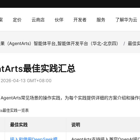
案
定价
云商店
伙伴
开发者
服务
了解华为云
果（AgentArts）智能体平台_智能体开发平台（华北-北京四）
/
最佳
ntArts最佳实践汇总
：
2026-04-13 GMT+08:00
AgentArts常见场景的操作实践，为每个实践提供详细的方案介绍和操作指
Arts最佳实践一览表
最佳实践
说明
接入和使用DeepSeek模
AgentArts支持接入兼容Ope