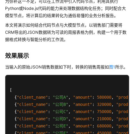
使
为弥补这一不足，可以在工作流中引入代码节点，利用其执行
用
Python或Node.js代码的能力来处理数据结构化任务；同时配合大
模型节点，将计算后的结果转化为通俗易懂的业务分析报告。
计
本文将演示如何结合代码节点与大模型节点，以销售部门需要将
费
CRM导出的JSON数据转为可读的周报表格为例，构建一个用于数
说
据格式转换与智能分析的工作流。
明
用
效果展示
户
当输入的原始JSON销售数据如下时，转换的销售周报如
图1
所示。
指
南
最
[
佳
{
"client_name"
:
"公司A"
,
"amount"
:
580000
,
"produc
实
{
"client_name"
:
"公司B"
,
"amount"
:
320000
,
"produc
践
{
"client_name"
:
"公司C"
,
"amount"
:
750000
,
"produc
{
"client_name"
:
"公司D"
,
"amount"
:
210000
,
"produc
AgentArts
{
"client_name"
:
"公司E"
,
"amount"
:
680000
,
"produc
最
{
"client_name"
:
"公司F"
,
"amount"
:
450000
,
"produc