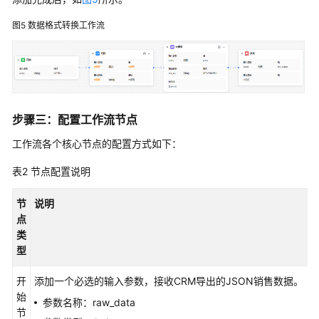
术
语
图5
数据格式转换工作流
责
任
共
担
步骤三：配置工作流节点
云
工作流各个核心节点的配置方式如下：
服
务
表2
节点配置说明
等
级
节
说明
协
点
议
类
（SLA）
型
白
开
添加一个必选的输入参数，接收CRM导出的JSON销售数据。
皮
始
参数名称：raw_data
书
节