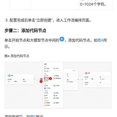
题
0~1024个字符。
视
配置完成后单击
“立即创建”
，进入工作流编排页面。
频
帮
步骤二：添加代码节点
助
单击开始节点和大模型节点中间的
，添加代码节点，如
图4
所
文
示。
档
图4
添加代码节点
下
载
通
用
参
考
产
品
添加完成后，如
图5
所示。