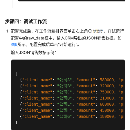
: rep_summary,

"by_sales_rep"
: region_summary,

"by_region"
: product_summary

"by_product"
步骤四：调试工作流
    }

# 构造返回字典（严格遵循输出格式）
配置完成后，在工作流编排界面单击右上角
，在试运行
    ret = {

: json.
(result, ensure_ascii
配置中的raw_data框中，输入CRM导出的JSON销售数据。如
"result"
dumps
    }

图6
所示。配置完成后单击“开始运行”。
 ret
return
输入JSON销售数据示例：
[
{
"client_name"
:
"公司A"
,
"amount"
:
580000
,
"prod
{
"client_name"
:
"公司B"
,
"amount"
:
320000
,
"prod
{
"client_name"
:
"公司C"
,
"amount"
:
750000
,
"prod
{
"client_name"
:
"公司D"
,
"amount"
:
210000
,
"prod
{
"client_name"
:
"公司E"
,
"amount"
:
680000
,
"prod
{
"client_name"
:
"公司F"
,
"amount"
:
450000
,
"prod
{
"client_name"
:
"公司G"
,
"amount"
:
180000
,
"prod
]