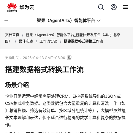
智果（AgentArts）智能体平台
文档首页
/
智果（AgentArts）智能体平台_智能体开发平台（华北-北京
四）
/
最佳实践
/
工作流实践
/
搭建数据格式转换工作流
最
更新时间：
2026-04-13 GMT+08:00
新
动
搭建数据格式转换工作流
态
场景介绍
产
品
企业日常运营中经常需要处理CRM、ERP等系统导出的JSON或
介
CSV格式业务数据。这类数据包含大量重复的计算和清洗工作（如
绍
汇总销售额、筛选有效订单、按区域分组统计等），大模型虽然擅
长文本理解和表达，但不适合进行精确的数学计算和复杂的数据操
开
作。
始