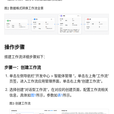
格
图2
数据格式转换工作流全景
式
转
换
工
作
流
操作步骤
评
估
搭建工作流详细步骤如下：
实
践
步骤一：创建工作流
单击左侧导航栏
“
开发中心 > 智能体管理
”
，单击左上角“工作流”
客
页签，进入工作流应用管理界面，单击右上角
“创建工作流”
。
服
场
选择创建“对话型工作流”，在对应的创建页面，配置工作流相关
景
信息，具体如
图1
所示，参数如
表1
所示。
图3
创建工作流
教
育