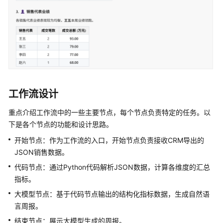
搜
索
工
作
流
搭
建
工作流设计
文
件
重点介绍工作流中的一些主要节点，每个节点负责特定的任务。以
解
下是各个节点的功能和设计思路。
析
开始节点：作为工作流的入口，开始节点负责接收CRM导出的
工
JSON销售数据。
作
流
代码节点：通过Python代码解析JSON数据，计算各维度的汇总
指标。
搭
大模型节点：基于代码节点输出的结构化指标数据，生成自然语
建
言周报。
数
据
结束节点：展示大模型生成的周报。