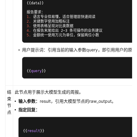
{{data}}

 d in data:

for
        product = d[
]

'product'
1.
        product_stats[product][
] += 
"count"
1
2.
        product_stats[product][
] += d[
"total"
'am
3.
4.
    product_summary = [

5.
 金额统一使用万元为单位，保留两位小数
        {
: product, 
: stat
"product"
"deal_count"
 product, stats in product_stats.
for
items
用户提示词：引用当前的输入参数query，即引用用户的原
    ]

    product_summary.
(key=lambda 
: x[
sort
x
'total_
# ========== 汇总输出 ==========
{
{
query
}
}
    result = {

: {

"overview"
: total_sales,

"total_sales"
结
此节点用于展示大模型生成的周报。
: deal_count,

"deal_count"
: avg_deal,

束
"avg_deal_size"
输入参数：
result，引用大模型节点的raw_output。
: signed_amount,

节
"signed_amount"
指定回复：
: 
(signed_deals),

"signed_count"
len
点
: pipeline_amount,

"pipeline_amount"
: 
(pipeline_deals
"pipeline_count"
len
        },

{{
result
}}
: top3_clients,

"top3_clients"