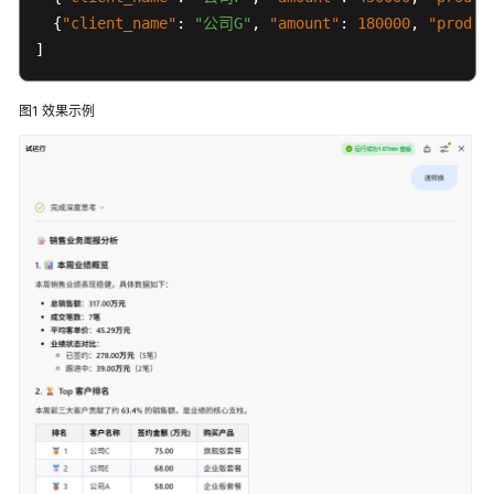
佳
{
"client_name"
:
"公司G"
,
"amount"
:
180000
,
"produc
实
]
践
汇
总
图1
效果示例
模
型
实
践
工
作
流
实
践
搭
建
联
网