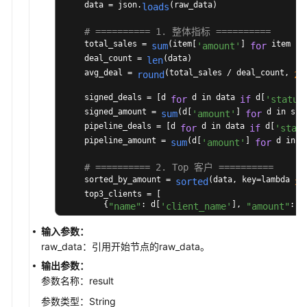
    data = json.
(raw_data)

loads
# ========== 1. 整体指标 ==========
    total_sales = 
(item[
] 
 item in 
sum
'amount'
for
    deal_count = 
(data)

len
    avg_deal = 
(total_sales / deal_count, 
)
round
2
    signed_deals = [d 
 d in data 
 d[
for
if
'status
    signed_amount = 
(d[
] 
 d in sig
sum
'amount'
for
    pipeline_deals = [d 
 d in data 
 d[
for
if
'stat
    pipeline_amount = 
(d[
] 
 d in p
sum
'amount'
for
# ========== 2. Top 客户 ==========
    sorted_by_amount = 
(data, key=lambda 
:
sorted
x
    top3_clients = [

        {
: d[
], 
: d
"name"
'client_name'
"amount"
 d in sorted_by_amount[:
]

for
3
输入参数：
    ]

raw_data：引用开始节点的raw_data。
# ========== 3. 按销售代表汇总 ==========
输出参数：
    rep_stats = 
(
: {
: 
defaultdict
lambda
"count"
参数名称：result
 d in data:

for
        rep = d[
]

'sales_rep'
参数类型：String