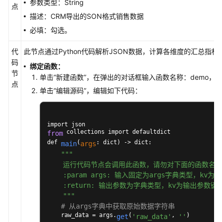
参数类型：String
资
点
源
描述：CRM导出的SON格式销售数据
必填：勾选。
支
持
代
此节点通过Python代码解析JSON数据，计算各维度的汇总指标
区
码
绑定函数：
域
节
单击“新建函数”，在弹出的对话框输入函数名称：demo，函
点
单击“编辑源码”，编辑如下代码：
系
统
权
限
 collections import defaultdict

from
def 
(
: dict) -> dict:

main
args
""
"

    运行代码节点会调用此函数，请勿对下面的函数名做
    :param args: 输入固定为args字典类型，kv为
    :return: 输出参数为字典类型，kv为输出参数键值
    "
""
# 从args字典中获取原始数据字符串
    raw_data = args.
(
, 
)

get
'raw_data'
''