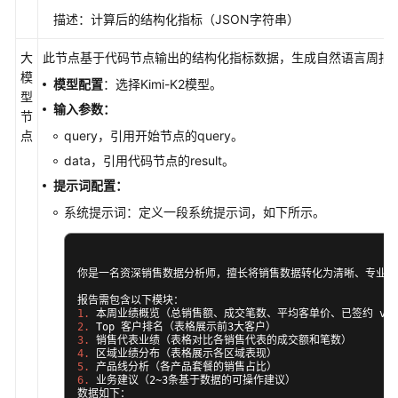
        rep_stats[rep][
] += 
"count"
1
描述：计算后的结构化指标（JSON字符串）
        rep_stats[rep][
] += d[
]

"total"
'amount'
大
此节点基于代码节点输出的结构化指标数据，生成自然语言周报
    rep_summary = [

        {
: rep, 
: stats[
"name"
"deal_count"
"coun
模
模型配置
：选择Kimi-K2模型。
 rep, stats in rep_stats.
()

for
items
型
    ]

输入参数：
节
    rep_summary.
(key=lambda 
: x[
sort
x
'total_amou
点
query，引用开始节点的query。
# ========== 4. 按区域汇总 ==========
data，引用代码节点的result。
    region_stats = 
(
: {
defaultdict
lambda
"count"
提示词配置：
 d in data:

for
        region = d[
]

'region'
系统提示词：定义一段系统提示词，如下所示。
        region_stats[region][
] += 
"count"
1
        region_stats[region][
] += d[
"total"
'amou
你是一名资深销售数据分析师，擅长将销售数据转化为清晰、专业的
    region_summary = [

        {
: region, 
: stats[
"region"
"deal_count"
 region, stats in region_stats.
()

for
items
1.
2.
    ]

3.
    region_summary.
(key=lambda 
: x[
sort
x
'total_a
4.
5.
# ========== 5. 按产品汇总 ==========
6.
 业务建议（2~3条基于数据的可操作建议）

    product_stats = 
(
: {
数据如下：

defaultdict
lambda
"count