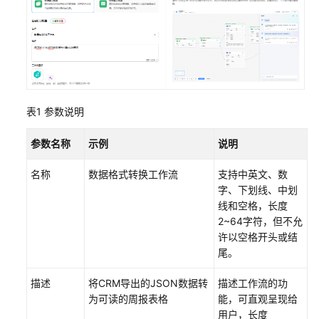
场
景
医
疗
场
景
表1
参数说明
电
参数名称
示例
说明
子
商
名称
数据格式转换工作流
支持中英文、数
务
字、下划线、中划
线和空格，长度
API
2~64字符，但不允
参
许以空格开头或结
考
尾。
常
描述
将CRM导出的JSON数据转
描述工作流的功
见
为可读的周报表格
能，可直观呈现给
问
用户，长度