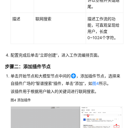
许以空格开头或结
场
尾。
景
描述
联网搜索
描述工作流的功
医
能，可直观呈现给
疗
用户，长度
场
0~1024个字符。
景
配置完成后单击
“立即创建”
，进入工作流编排页面。
电
子
步骤二：添加插件节点
商
务
单击开始节点和大模型节点中间的
，添加插件节点，选择来
自插件广场的“智谱搜索”插件，单击“添加”，如
图4
所示。
API
该插件用于根据用户输入的关键词进行联网搜索。
参
考
图4
添加插件
常
见
问