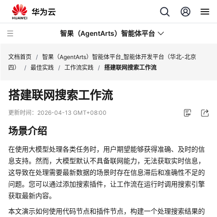
智果（AgentArts）智能体平台
文档首页
/
智果（AgentArts）智能体平台_智能体开发平台（华北-北京
四）
/
最佳实践
/
工作流实践
/
搭建联网搜索工作流
最
搭建联网搜索工作流
新
动
更新时间：
2026-04-13 GMT+08:00
态
场景介绍
产
在使用大模型处理各类任务时，用户期望能够获得准确、及时的信
品
息支持。然而，大模型默认不具备联网能力，无法获取实时信息，
介
这导致在处理需要最新数据的场景时存在信息滞后和准确性不足的
绍
问题。您可以通过添加搜索插件，让工作流在运行时调用搜索引擎
获取最新内容。
开
始
本文演示如何使用代码节点和插件节点，构建一个处理搜索结果的