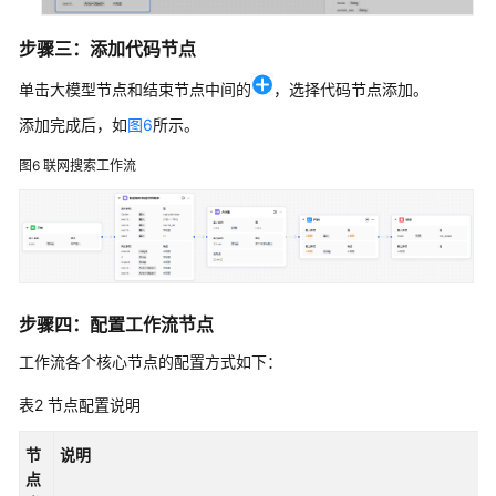
术
语
步骤三：添加代码节点
责
单击大模型节点和结束节点中间的
，选择代码节点添加。
任
添加完成后，如
图6
所示。
共
担
图6
联网搜索工作流
云
服
务
等
级
步骤四：配置工作流节点
协
议
工作流各个核心节点的配置方式如下：
（SLA）
表2
节点配置说明
白
节
说明
皮
点
书