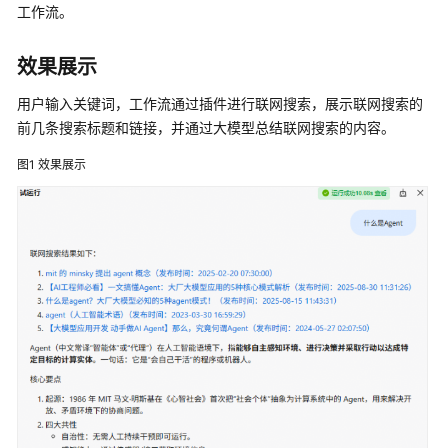
使
工作流。
用
效果展示
计
费
用户输入关键词，工作流通过插件进行联网搜索，展示联网搜索的
说
前几条搜索标题和链接，并通过大模型总结联网搜索的内容。
明
图1
效果展示
用
户
指
南
最
佳
实
践
AgentArts
最