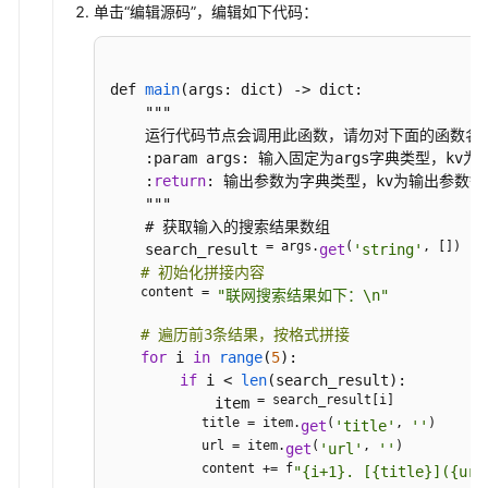
单击“编辑源码”，编辑如下代码：
def 
main
(
args: dict
) -> dict:

    """

    运行代码节点会调用此函数，请勿对下面的函数名做
    :param args: 输入固定为args字典类型，kv
    :
return
: 输出参数为字典类型，kv为输出参数键
    """

    # 获取输入的搜索结果数组

 = args.
(
, [])

    search_result
get
'string'
# 初始化拼接内容
    content = 
"联网搜索结果如下：\n"
# 遍历前3条结果，按格式拼接
for
 i 
in
range
(
5
):

if
 i < 
len
(
search_result
):

 = search_result[i]

            item
            title = item.
(
, 
)

get
'title'
''
            url = item.
(
, 
)

get
'url'
''
            content += f
"{i+1}. [{title}]({url