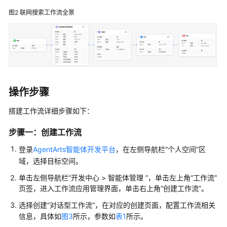
搜
图2
联网搜索工作流全景
索
工
作
流
搭
建
操作步骤
文
搭建工作流详细步骤如下：
件
解
步骤一：创建工作流
析
工
登录
AgentArts智能体开发平台
，在左侧导航栏“个人空间”区
作
域，选择目标空间。
流
单击左侧导航栏
“
开发中心 > 智能体管理
”
，单击左上角“工作流”
页签，进入工作流应用管理界面，单击右上角
“创建工作流”
。
搭
建
选择创建“对话型工作流”，在对应的创建页面，配置工作流相关
数
信息，具体如
图3
所示，参数如
表1
所示。
据