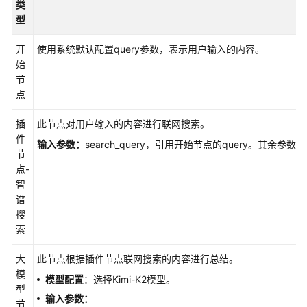
类
资
型
源
开
使用系统默认配置query参数，表示用户输入的内容。
支
始
持
节
区
点
域
插
此节点对用户输入的内容进行联网搜索。
系
件
统
输入参数：
search_query，引用开始节点的query。其余参
节
权
点-
限
智
谱
搜
索
大
此节点根据插件节点联网搜索的内容进行总结。
模
模型配置
：选择Kimi-K2模型。
型
输入参数：
节