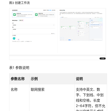
图3
创建工作流
格
式
转
换
工
作
流
评
估
实
践
表1
参数说明
客
参数名称
示例
说明
服
场
名称
联网搜索
支持中英文、数
景
字、下划线、中划
线和空格，长度
教
2~64字符，但不允
育