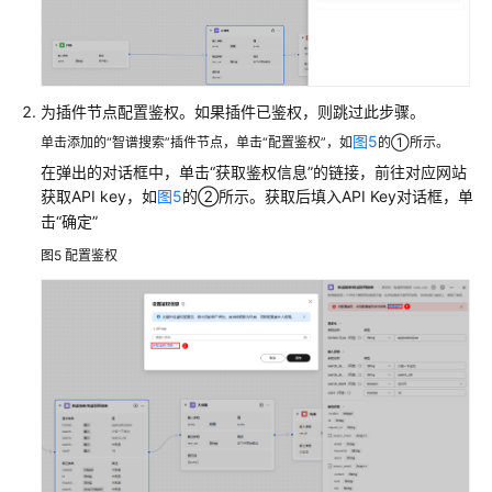
题
视
频
为插件节点配置鉴权。如果插件已鉴权，则跳过此步骤。
帮
助
图5
单击添加的“智谱搜索”插件节点，单击“配置鉴权”，如
的①所示。
在弹出的对话框中，单击“获取鉴权信息”的链接，前往对应网站
文
获取API key，如
图5
的②所示。获取后填入API Key对话框，单
档
击“确定”
下
图5
配置鉴权
载
通
用
参
考
产
品