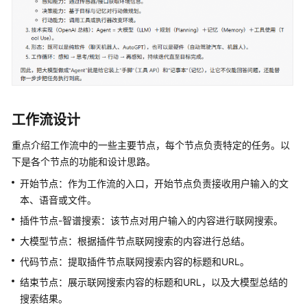
佳
实
践
汇
总
模
型
工作流设计
实
践
重点介绍工作流中的一些主要节点，每个节点负责特定的任务。以
下是各个节点的功能和设计思路。
工
开始节点：作为工作流的入口，开始节点负责接收用户输入的文
作
流
本、语音或文件。
实
插件节点-智谱搜索：该节点对用户输入的内容进行联网搜索。
践
大模型节点：根据插件节点联网搜索的内容进行总结。
搭
代码节点：提取插件节点联网搜索内容的标题和URL。
建
结束节点：展示联网搜索内容的标题和URL，以及大模型总结的
联
搜索结果。
网