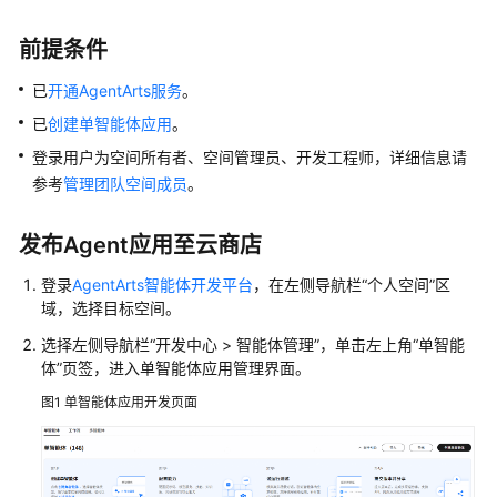
介
绍
前提条件
开
已
开通AgentArts服务
。
始
已
创建单智能体应用
。
使
登录用户为空间所有者、空间管理员、开发工程师，详细信息请
用
参考
管理团队空间成员
。
计
费
发布Agent应用至云商店
说
明
登录
AgentArts智能体开发平台
，在左侧导航栏“个人空间”区
域，选择目标空间。
用
选择左侧导航栏“开发中心 > 智能体管理”，单击左上角“单智能
户
体”页签，进入单智能体应用管理界面。
指
图1
单智能体应用开发页面
南
AgentArts
选