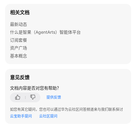
为
网
相关文档
页
应
最新动态
用
什么是智果（AgentArts）智能体平台
订阅套餐
发
资产广场
布
基本概念
应
用
至
意见反馈
云
商
文档内容是否对您有帮助？
店
提供反馈
通
如您有其它疑问，您也可以通过华为云社区问答频道来与我们联系探讨
过
云宝助手提问
云社区提问
API
调
用