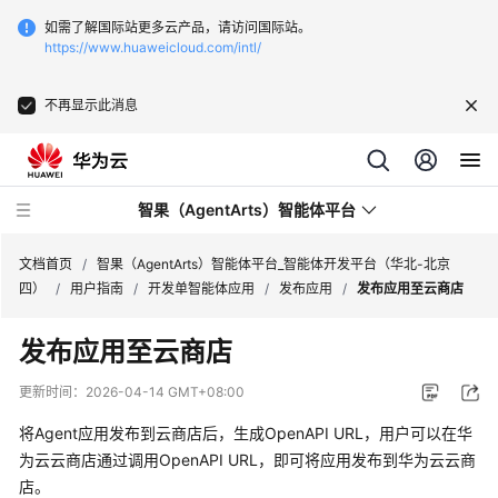
如需了解国际站更多云产品，请访问国际站。
https://www.huaweicloud.com/intl/
不再显示此消息
智果（AgentArts）智能体平台
文档首页
/
智果（AgentArts）智能体平台_智能体开发平台（华北-北京
四）
/
用户指南
/
开发单智能体应用
/
发布应用
/
发布应用至云商店
最
发布应用至云商店
新
动
更新时间：
2026-04-14 GMT+08:00
态
将Agent应用发布到云商店后，生成OpenAPI URL，用户可以在华
产
为云云商店通过调用OpenAPI URL，即可将应用发布到华为云云商
品
店。