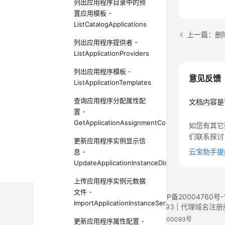
列出应用程序目录中的预
置应用模板 -
ListCatalogApplications
上一篇：删除指
列出应用程序提供者 -
ListApplicationProviders
列出应用程序模板 -
意见反馈
ListApplicationTemplates
查询应用程序分配属性配
文档内容是
置 -
GetApplicationAssignmentConfiguration
如您有其它
们联系探讨
更新应用程序实例显示信
云宝助手提
息 -
UpdateApplicationInstanceDisplayData
上传应用程序实例元数据
文件 -
©2026 Huaweicloud.com 版权所有
黔ICP备20004760号-
ImportApplicationInstanceServiceProviderMetad
增值电信业务经营许可证：B1.B2-20200593 | 代理域名
电子营业执照
贵公网安备 52990002000093号
更新应用程序属性配置 -