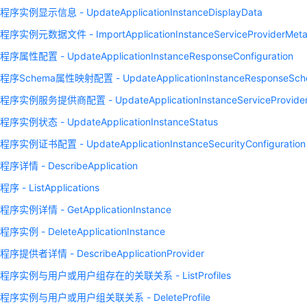
实例显示信息 - UpdateApplicationInstanceDisplayData
实例元数据文件 - ImportApplicationInstanceServiceProviderMeta
属性配置 - UpdateApplicationInstanceResponseConfiguration
Schema属性映射配置 - UpdateApplicationInstanceResponseSchem
实例服务提供商配置 - UpdateApplicationInstanceServiceProviderCo
实例状态 - UpdateApplicationInstanceStatus
实例证书配置 - UpdateApplicationInstanceSecurityConfiguration
详情 - DescribeApplication
 - ListApplications
实例详情 - GetApplicationInstance
实例 - DeleteApplicationInstance
提供者详情 - DescribeApplicationProvider
序实例与用户或用户组存在的关联关系 - ListProfiles
序实例与用户或用户组关联关系 - DeleteProfile