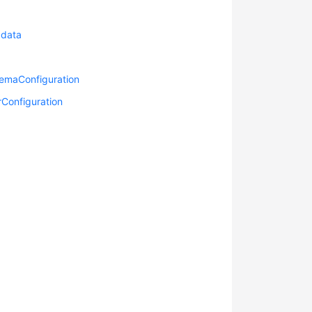
data
aConfiguration
nfiguration