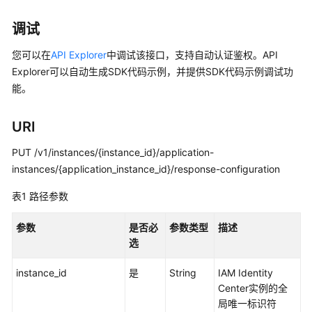
必
读
调试
API
您可以在
API Explorer
中调试该接口，支持自动认证鉴权。API
概
Explorer可以自动生成SDK代码示例，并提供SDK代码示例调试功
览
能。
如
URI
何
调
PUT /v1/instances/{instance_id}/application-
用
instances/{application_instance_id}/response-configuration
API
表1
路径参数
API
参数
是否必
参数类型
描述
实
选
例
instance_id
管
是
String
IAM Identity
理
Center实例的全
局唯一标识符