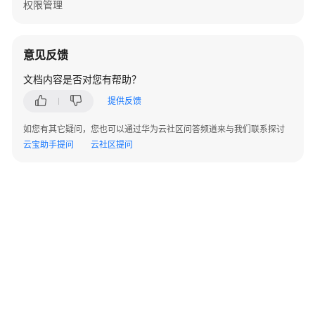
权限管理
新
应
用
意见反馈
程
序
文档内容是否对您有帮助？
Schema
提供反馈
属
性
如您有其它疑问，您也可以通过华为云社区问答频道来与我们联系探讨
映
云宝助手提问
云社区提问
射
配
置
-
UpdateApplicationInstanceResponseSchemaConfigurati
更
新
应
用
程