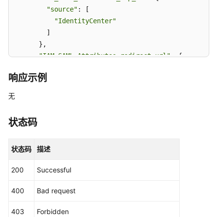
程
"source"
: [

序
"IdentityCenter"
实
        ]

例
      },

显
"IAM_SAML_Attributes_redirect_url"
: {

示
信
"source"
: [

响应示例
息
"https://console.huaweicloud.com/iam/?agen
-
        ]

无
UpdateApplicationInstanceDisplayData
      }

    },

状态码
上
"subject"
: {

传
"source"
: [

应
状态码
描述
"
${user:name}
"
用
      ]

程
200
Successful
    },

序
"relay_state"
: null,

实
400
Bad request
"ttl"
: 
"PT1H"
例
  }

元
403
Forbidden