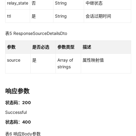
应
relay_state
否
String
中继状态
用
程
ttl
是
String
会话过期时间
序
实
表5
ResponseSourceDetailsDto
例
-
参数
是否必选
参数类型
描述
CreateApplicationInstance
source
是
Array of
属性映射值
列
strings
出
应
用
程
响应参数
序
状态码：200
实
例
Successful
-
状态码：400
ListApplicationInstances
表6
响应Body参数