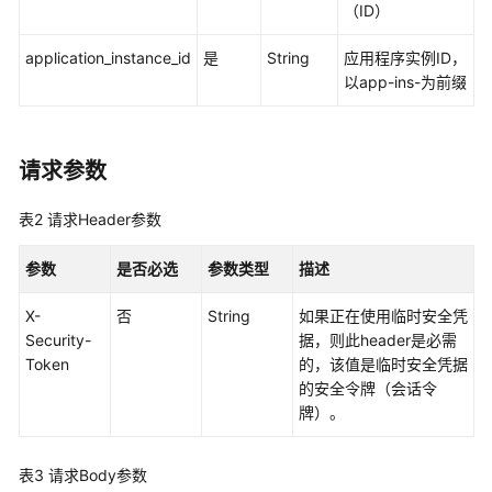
（ID）
实
例
application_instance_id
是
String
应用程序实例ID，
访
以app-ins-为前缀
问
控
制
属
请求参数
性
配
表2
请求Header参数
置
管
参数
是否必选
参数类型
描述
理
X-
否
String
如果正在使用临时安全凭
权
Security-
据，则此header是必需
限
Token
的，该值是临时安全凭据
集
的安全令牌（会话令
管
牌）。
理
表3
请求Body参数
账