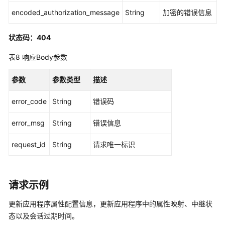
应
encoded_authorization_message
String
加密的错误信息
用
程
状态码：404
序
提
表8
响应Body参数
供
者
参数
参数类型
描述
-
ListApplicationProviders
error_code
String
错误码
列
error_msg
String
错误信息
出
应
request_id
String
请求唯一标识
用
程
序
请求示例
模
板
更新应用程序属性配置信息，更新应用程序中的属性映射、中继状
-
态以及会话过期时间。
ListApplicationTemplates