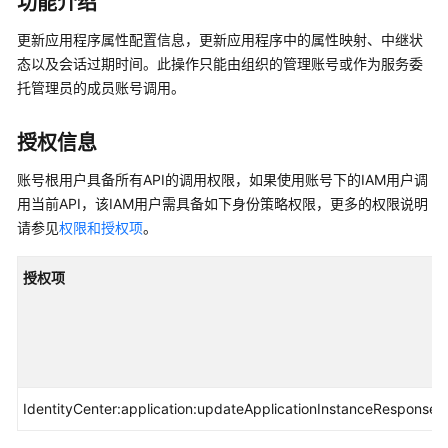
功能介绍
介
绍
更新应用程序属性配置信息，更新应用程序中的属性映射、中继状
态以及会话过期时间。此操作只能由组织的管理账号或作为服务委
快
托管理员的成员账号调用。
速
入
授权信息
门
账号根用户具备所有API的调用权限，如果使用账号下的IAM用户调
用
用当前API，该IAM用户需具备如下身份策略权限，更多的权限说明
户
请参见
权限和授权项
。
指
南
授权项
API
参
考
使
IdentityCenter:application:updateApplicationInstanceResponseC
用
前