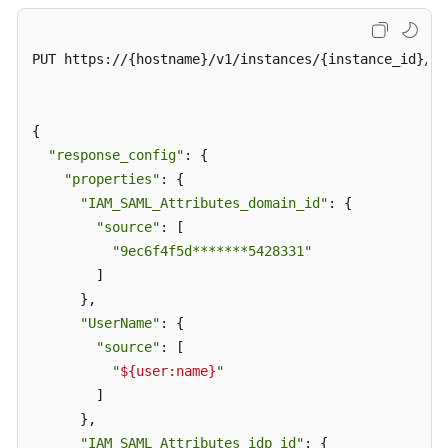
查
询
PUT https://{hostname}/v1/instances/{instance_id}/ap
应
用
程
{

序
"response_config"
: {

分
"properties"
: {

配
"IAM_SAML_Attributes_domain_id"
: {

属
"source"
: [

性
"9ec6f4f5d*******5428331"
配
        ]

置
      },

-
GetApplicationAssignmentConfiguration
"UserName"
: {

"source"
: [

更
"
${user:name}
"
新
        ]

应
      },

用
"IAM_SAML_Attributes_idp_id"
: {
