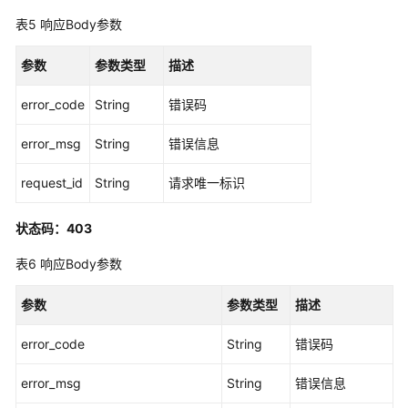
应
表5
响应Body参数
用
程
参数
序
参数类型
描述
实
error_code
String
错误码
例
-
error_msg
String
错误信息
CreateApplicationInstance
request_id
String
请求唯一标识
列
出
应
状态码：403
用
表6
响应Body参数
程
序
参数
参数类型
描述
实
例
error_code
String
错误码
-
ListApplicationInstances
error_msg
String
错误信息