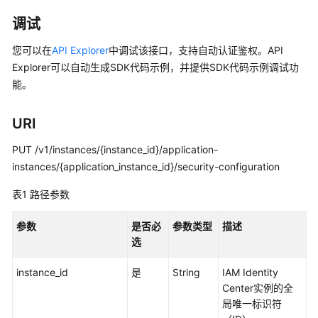
必
调试
读
您可以在
API Explorer
中调试该接口，支持自动认证鉴权。API
API
Explorer可以自动生成SDK代码示例，并提供SDK代码示例调试功
概
能。
览
如
URI
何
PUT /v1/instances/{instance_id}/application-
调
用
instances/{application_instance_id}/security-configuration
API
表1
路径参数
API
参数
是否必
参数类型
描述
选
实
例
instance_id
是
String
IAM Identity
管
Center实例的全
理
局唯一标识符