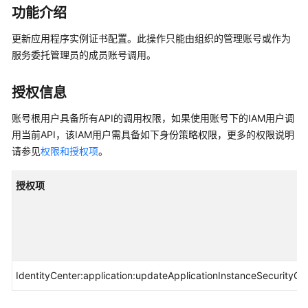
介
功能介绍
绍
更新应用程序实例证书配置。此操作只能由组织的管理账号或作为
快
服务委托管理员的成员账号调用。
速
入
授权信息
门
账号根用户具备所有API的调用权限，如果使用账号下的IAM用户调
用
用当前API，该IAM用户需具备如下身份策略权限，更多的权限说明
户
请参见
权限和授权项
。
指
南
授权项
API
参
考
使
IdentityCenter:application:updateApplicationInstanceSecurityCon
用
前