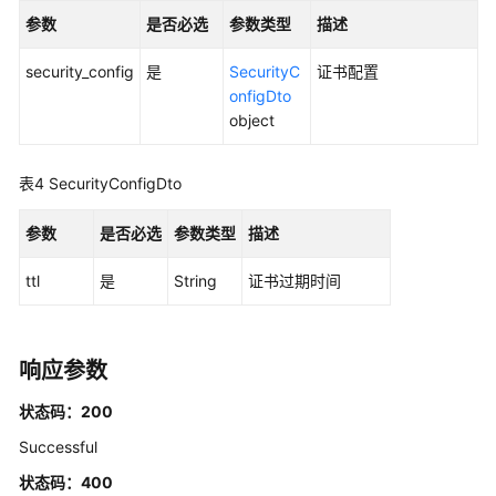
号
参数
是否必选
参数类型
描述
分
配
security_config
是
SecurityC
证书配置
管
onfigDto
理
object
标
签
表4
SecurityConfigDto
管
理
参数
是否必选
参数类型
描述
ttl
应
是
String
证书过期时间
用
程
序
响应参数
管
理
状态码：200
Successful
创
建
状态码：400