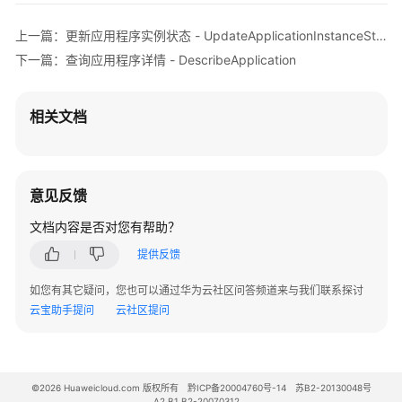
查
上一篇：更新应用程序实例状态 - UpdateApplicationInstanceStatus
询
下一篇：查询应用程序详情 - DescribeApplication
应
用
程
相关文档
序
分
配
属
意见反馈
性
文档内容是否对您有帮助？
配
置
提供反馈
-
GetApplicationAssignmentConfiguration
如您有其它疑问，您也可以通过华为云社区问答频道来与我们联系探讨
云宝助手提问
云社区提问
更
新
应
用
©2026 Huaweicloud.com 版权所有
黔ICP备20004760号-14
苏B2-20130048号
A2.B1.B2-20070312