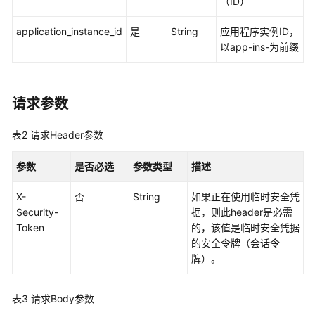
（ID）
实
例
application_instance_id
是
String
应用程序实例ID，
访
以app-ins-为前缀
问
控
制
属
请求参数
性
配
表2
请求Header参数
置
管
参数
是否必选
参数类型
描述
理
X-
否
String
如果正在使用临时安全凭
权
Security-
据，则此header是必需
限
Token
的，该值是临时安全凭据
集
的安全令牌（会话令
管
牌）。
理
表3
请求Body参数
账