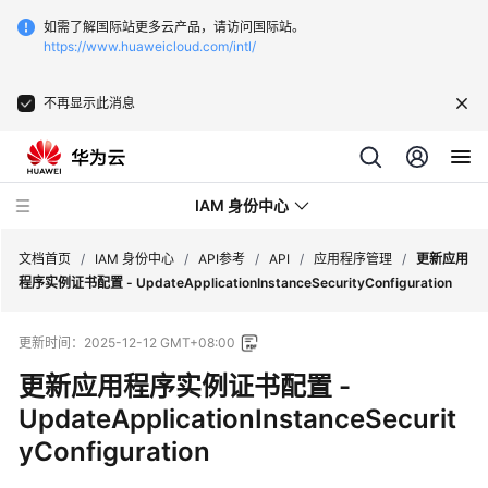
如需了解国际站更多云产品，请访问国际站。
https://www.huaweicloud.com/intl/
不再显示此消息
IAM 身份中心
文档首页
/
IAM 身份中心
/
API参考
/
API
/
应用程序管理
/
更新应用
程序实例证书配置 - UpdateApplicationInstanceSecurityConfiguration
最
更新时间：
2025-12-12 GMT+08:00
新
动
更新应用程序实例证书配置 -
态
UpdateApplicationInstanceSecurit
yConfiguration
产
品