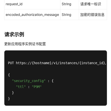
列
request_id
String
请求唯一标识
出
应
encoded_authorization_message
String
加密的错误信息
用
程
序
目
请求示例
录
更新应用程序实例证书配置
中
的
预
置
PUT https://{hostname}/v1/instances/{instance_id}/ap
应
用
{

模
"security_config"
 : {

板
"ttl"
 : 
"P9M"
-
  }

ListCatalogApplications
}
列
出