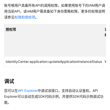
入
账号根用户具备所有API的调用权限，如果使用账号下的IAM用户调
门
用当前API，该IAM用户需具备如下身份策略权限，更多的权限说明
用
请参见
权限和授权项
。
户
指
授权项
访
南
级
API
参
考
IdentityCenter:application:updateApplicationInstanceStatus
Wri
使
用
前
调试
必
读
您可以在
API Explorer
中调试该接口，支持自动认证鉴权。API
Explorer可以自动生成SDK代码示例，并提供SDK代码示例调试功
API
能。
概