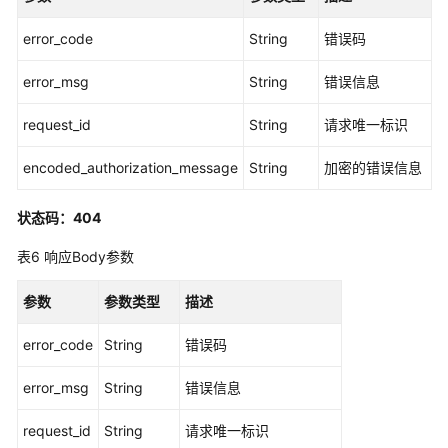
-
error_code
String
错误码
CreateApplicationInstance
error_msg
String
错误信息
列
出
request_id
String
请求唯一标识
应
用
encoded_authorization_message
String
加密的错误信息
程
序
状态码：404
实
例
表6
响应Body参数
-
ListApplicationInstances
参数
参数类型
描述
列
error_code
String
错误码
出
应
error_msg
String
错误信息
用
程
request_id
String
请求唯一标识
序