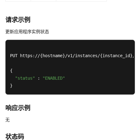
目
录
中
请求示例
的
更新应用程序实例状态
预
置
应
用
PUT https://{hostname}/v1/instances/{instance_id}/ap
模
板
{

-
"status"
 : 
"ENABLED"
ListCatalogApplications
}
列
出
响应示例
应
用
无
程
序
提
状态码