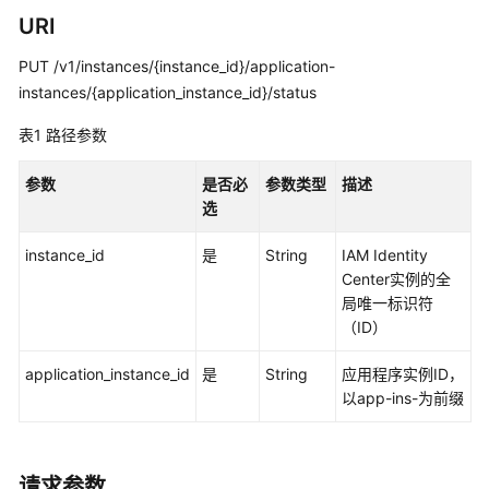
览
URI
如
PUT /v1/instances/{instance_id}/application-
何
instances/{application_instance_id}/status
调
用
表1
路径参数
API
参数
是否必
参数类型
描述
API
选
实
instance_id
是
String
IAM Identity
例
Center实例的全
管
局唯一标识符
理
（ID）
实
application_instance_id
是
String
应用程序实例ID，
例
以app-ins-为前缀
访
问
控
请求参数