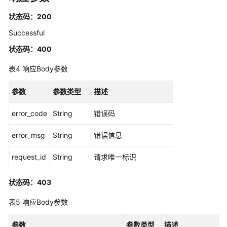
标
状态码：200
签
Successful
管
理
状态码：400
应
表4
响应Body参数
用
程
参数
参数类型
描述
序
管
error_code
String
错误码
理
error_msg
String
错误信息
创
request_id
String
请求唯一标识
建
应
用
状态码：403
程
表5
响应Body参数
序
实
参数
例
参数类型
描述