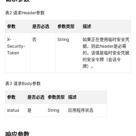
制
属
表2
请求Header参数
性
配
参数
是否必选
参数类型
描述
置
管
X-
否
String
如果正在使用临时安全凭
理
Security-
据，则此header是必需
Token
的，该值是临时安全凭据
权
的安全令牌（会话令
限
牌）。
集
管
理
表3
请求Body参数
账
参数
是否必选
参数类型
描述
号
分
status
是
String
应用程序状态
配
管
理
响应参数