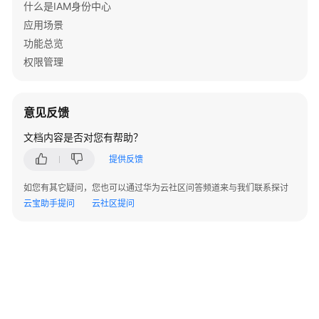
什么是IAM身份中心
序
应用场景
实
例
功能总览
服
权限管理
务
提
供
意见反馈
商
配
文档内容是否对您有帮助？
置
提供反馈
-
UpdateApplicationInstanceServiceProviderConfiguration
如您有其它疑问，您也可以通过华为云社区问答频道来与我们联系探讨
云宝助手提问
云社区提问
更
新
应
用
程
序
实