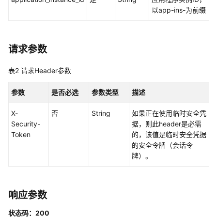
实
以app-ins-为前缀
例
访
问
请求参数
控
制
属
表2
请求Header参数
性
配
参数
是否必选
参数类型
描述
置
管
X-
否
String
如果正在使用临时安全凭
理
Security-
据，则此header是必需
Token
的，该值是临时安全凭据
权
的安全令牌（会话令
限
牌）。
集
管
理
响应参数
账
状态码：200