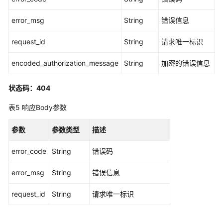
应
用
error_msg
String
错误信息
程
序
request_id
String
请求唯一标识
实
例
encoded_authorization_message
String
加密的错误信息
-
CreateApplicationInstance
状态码：404
列
表5
响应Body参数
出
应
参数
参数类型
描述
用
程
error_code
String
错误码
序
实
error_msg
String
错误信息
例
-
request_id
String
请求唯一标识
ListApplicationInstances