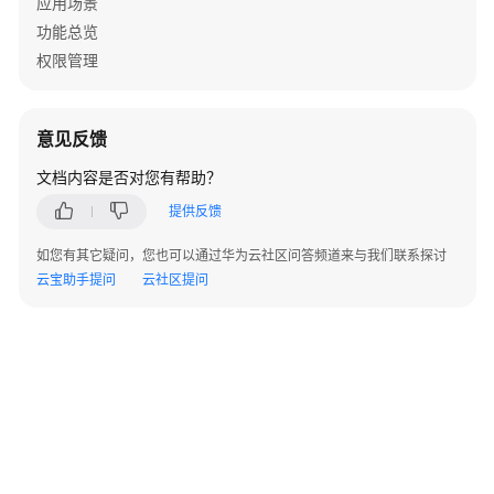
应用场景
功能总览
查
权限管理
询
应
用
程
意见反馈
序
文档内容是否对您有帮助？
分
配
提供反馈
属
如您有其它疑问，您也可以通过华为云社区问答频道来与我们联系探讨
性
云宝助手提问
云社区提问
配
置
-
GetApplicationAssignmentConfiguration
更
新
应
用