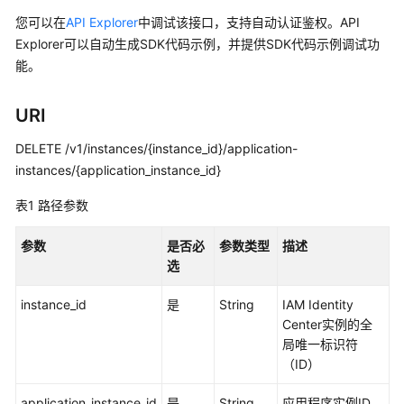
必
您可以在
API Explorer
中调试该接口，支持自动认证鉴权。API
读
Explorer可以自动生成SDK代码示例，并提供SDK代码示例调试功
能。
API
概
览
URI
DELETE /v1/instances/{instance_id}/application-
如
instances/{application_instance_id}
何
调
表1
路径参数
用
API
参数
是否必
参数类型
描述
选
API
instance_id
是
String
IAM Identity
实
Center实例的全
例
局唯一标识符
管
（ID）
理
application_instance_id
是
String
应用程序实例ID，