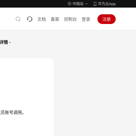
中国站
华为云App
文档
备案
控制台
登录
注册
情 -
成员账号调用。