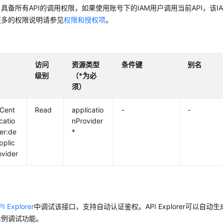
具备所有API的调用权限，如果使用账号下的IAM用户调用当前API，该
更多的权限说明请参见
权限和授权项
。
访问
资源类型
条件键
别名
级别
（*为必
须）
yCent
Read
applicatio
-
-
catio
nProvider
er:de
*
pplic
ovider
PI Explorer
中调试该接口，支持自动认证鉴权。API Explorer可以自动
示例调试功能。