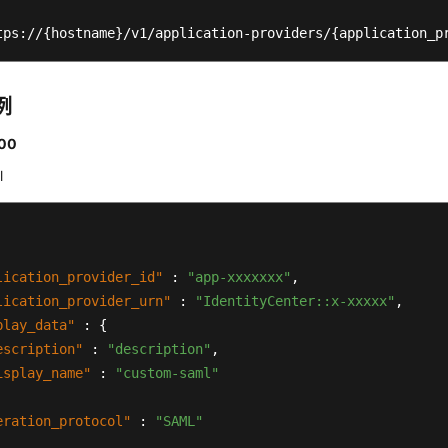
tps://{hostname}/v1/application-providers/{application_p
例
00
l
lication_provider_id"
:
"app-xxxxxxx"
,
lication_provider_urn"
:
"IdentityCenter::x-xxxxx"
,
play_data"
:
{
escription"
:
"description"
,
isplay_name"
:
"custom-saml"
eration_protocol"
:
"SAML"