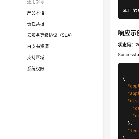
通用参考
GET ht
产品术语
责任共担
响应示
云服务等级协议（SLA）
状态码：2
白皮书资源
Successfu
支持区域
系统权限
{
"app
"app
"dis
"d
"d
}
,
"fed
}