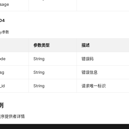
sage
04
dy参数
参数类型
描述
ode
String
错误码
msg
String
错误信息
_id
String
请求唯一标识
例
程序提供者详情