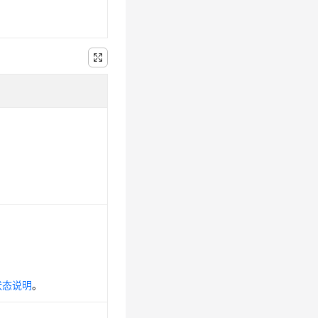
状态说明
。