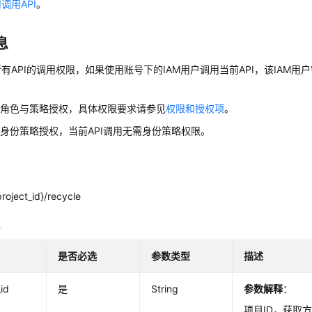
调用API
。
息
有API的调用权限，如果使用账号下的IAM用户调用当前API，该IAM用户
用角色与策略授权，具体权限要求请参见
权限和授权项
。
身份策略授权，当前API调用无需身份策略权限。
roject_id}/recycle
数
是否必选
参数类型
描述
_id
是
String
参数解释
：
项目ID，获取