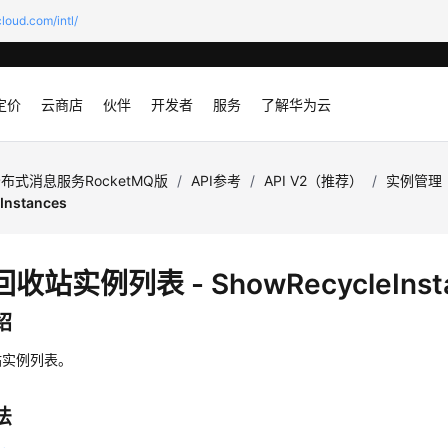
loud.com/intl/
定价
云商店
伙伴
开发者
服务
了解华为云
布式消息服务RocketMQ版
/
API参考
/
API V2（推荐）
/
实例管理
Instances
收站实例列表 - ShowRecycleInst
绍
站实例列表。
法