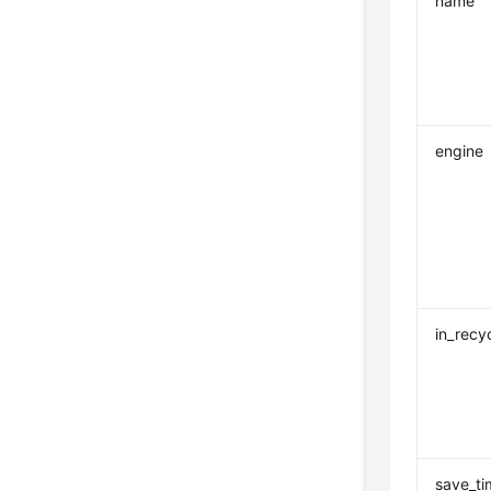
name
engine
in_recy
save_ti