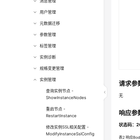
消息管理
用户管理
元数据迁移
参数管理
标签管理
实例诊断
规格变更管理
实例管理
请求参
查询实例节点 -
无
ShowInstanceNodes
重启节点 -
响应参
RestartInstance
状态码：2
修改实例SSL相关配置 -
ModifyInstanceSslConfig
表2
响应Bo