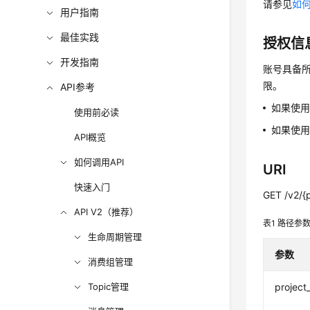
请参见
如何
用户指南
最佳实践
授权信
开发指南
账号具备所
限。
API参考
如果使
使用前必读
如果使用
API概览
如何调用API
URI
快速入门
GET /v2/{p
API V2（推荐）
表1
路径参
生命周期管理
参数
消费组管理
Topic管理
project