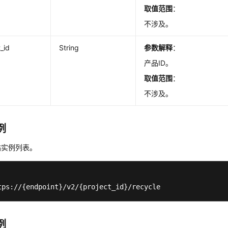
取值范围
：
不涉及。
_id
String
参数解释
：
产品ID。
取值范围
：
不涉及。
例
站实例列表。
tps://{endpoint}/v2/{project_id}/recycle
例