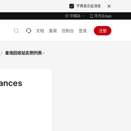
不再显示此消息
中国站
华为云App
文档
备案
控制台
登录
注册
/
查询回收站实例列表 -
ances