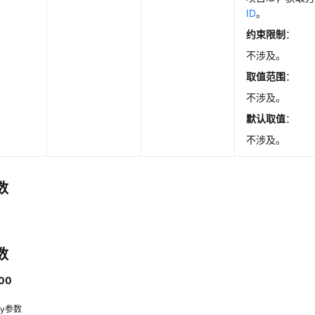
ID
。
约束限制
：
不涉及。
取值范围
：
不涉及。
默认取值
：
不涉及。
数
数
00
dy参数