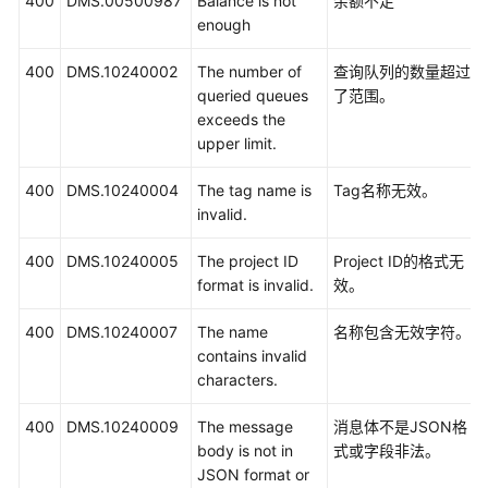
400
DMS.00500987
Balance is not
余额不足
enough
400
DMS.10240002
The number of
查询队列的数量超过
queried queues
了范围。
exceeds the
upper limit.
400
DMS.10240004
The tag name is
Tag名称无效。
invalid.
400
DMS.10240005
The project ID
Project ID的格式无
format is invalid.
效。
400
DMS.10240007
The name
名称包含无效字符。
contains invalid
characters.
400
DMS.10240009
The message
消息体不是JSON格
body is not in
式或字段非法。
JSON format or