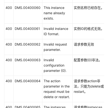
400
DMS.00400060
This instance
实例名称已经存在。
name already
exists.
400
DMS.00400061
Invalid instance
实例ID的格式无效。
ID format.
400
DMS.00400062
Invalid request
请求参数无效
parameter.
400
DMS.00400063
Invalid
配置参数{0}非法。
configuration
parameter {0}.
400
DMS.00400064
The action
请求参数action非
parameter in the
法，只能为delete或
request must be
restart。
delete or restart.
400
DMS.00400065
The instances
请求参数instances