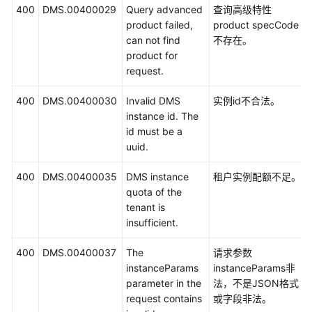
400
DMS.00400029
Query advanced
查询高级特性
场
product failed,
product specCode
景
can not find
不存在。
代
product for
码
request.
示
例
400
DMS.00400030
Invalid DMS
实例id不合法。
instance id. The
常
id must be a
见
uuid.
问
题
400
DMS.00400035
DMS instance
租户实例配额不足。
quota of the
tenant is
视
insufficient.
频
帮
400
DMS.00400037
The
请求参数
助
instanceParams
instanceParams非
parameter in the
法，不是JSON格式
文
request contains
或字段非法。
档