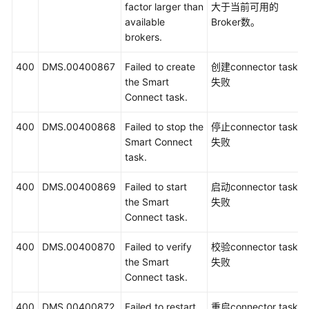
factor larger than
大于当前可用的
available
Broker数。
brokers.
400
DMS.00400867
Failed to create
创建connector task
the Smart
失败
Connect task.
400
DMS.00400868
Failed to stop the
停止connector task
Smart Connect
失败
task.
400
DMS.00400869
Failed to start
启动connector task
the Smart
失败
Connect task.
400
DMS.00400870
Failed to verify
校验connector task
the Smart
失败
Connect task.
400
DMS.00400872
Failed to restart
重启connector task