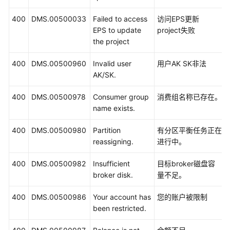
400
DMS.00500033
Failed to access
访问EPS更新
EPS to update
project失败
the project
400
DMS.00500960
Invalid user
用户AK SK非法
AK/SK.
400
DMS.00500978
Consumer group
消费组名称已存在。
name exists.
400
DMS.00500980
Partition
有分区平衡任务正在
reassigning.
进行中。
400
DMS.00500982
Insufficient
目标broker磁盘容
broker disk.
量不足。
400
DMS.00500986
Your account has
您的账户被限制
been restricted.