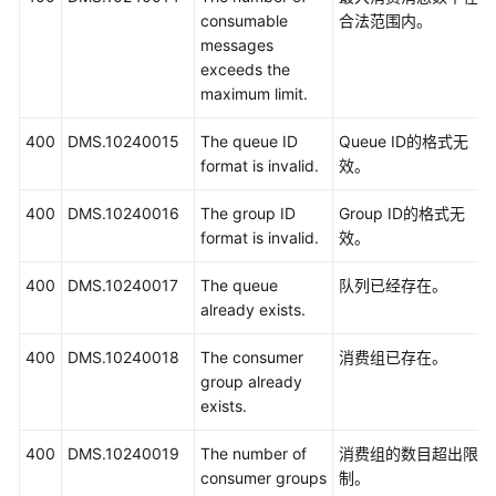
consumable
合法范围内。
messages
exceeds the
maximum limit.
400
DMS.10240015
The queue ID
Queue ID的格式无
format is invalid.
效。
400
DMS.10240016
The group ID
Group ID的格式无
format is invalid.
效。
400
DMS.10240017
The queue
队列已经存在。
already exists.
400
DMS.10240018
The consumer
消费组已存在。
group already
exists.
400
DMS.10240019
The number of
消费组的数目超出限
consumer groups
制。