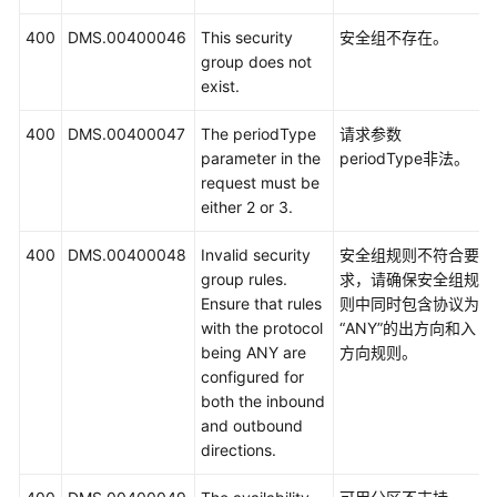
服
务
400
DMS.00400046
This security
安全组不存在。
等
group does not
级
exist.
协
议
400
DMS.00400047
The periodType
请求参数
（SLA）
parameter in the
periodType非法。
request must be
白
either 2 or 3.
皮
书
400
DMS.00400048
Invalid security
安全组规则不符合要
资
group rules.
求，请确保安全组规
源
Ensure that rules
则中同时包含协议为
with the protocol
“ANY”的出方向和入
支
being ANY are
方向规则。
持
configured for
区
both the inbound
域
and outbound
directions.
系
统