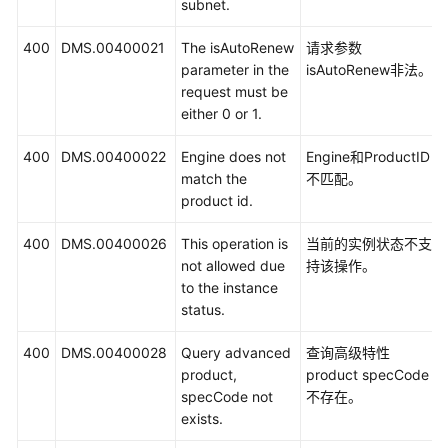
subnet.
ID
400
DMS.00400021
The isAutoRenew
请求参数
获
parameter in the
isAutoRenew非法。
取
request must be
账
either 0 or 1.
号
名
400
DMS.00400022
Engine does not
Engine和ProductID
和
match the
不匹配。
账
product id.
号
ID
400
DMS.00400026
This operation is
当前的实例状态不支
not allowed due
持该操作。
修
to the instance
订
status.
记
录
400
DMS.00400028
Query advanced
查询高级特性
product,
product specCode
SDK
specCode not
不存在。
参
exists.
考