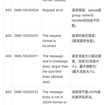
400
DMS.10540004
Request error
请求错误：queue或
group name与
handler的信息不匹
配。
400
DMS.10540010
The request
请求的格式错误：
format is
{错误描述信息}。
incorrect
400
DMS.10540011
The message
请求消息大小超过阈
size is {message
值，目前为{消息大
size}, larger than
小}，最大限制为：
the size limit
{最大消息大小}。
{max allowed
size}.
400
DMS.10540012
The message
消息体不是JSON格
body is not in
式或字段非法。
JSON format or