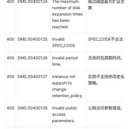
400
DMS.00400124
The maximum
超过磁盘最大扩容次
number of disk
数
expansion times
has been
reached.
400
DMS.00400125
Invalid
SPEC_CODE不合法
SPEC_CODE.
400
DMS.00400126
Invalid period
无效的包周期时间。
time.
400
DMS.00400127
Instance not
实例不支持修改老化
support to
策略。
change
retention_policy.
400
DMS.00400128
Invalid public
公网访问参数错误。
access
parameters.