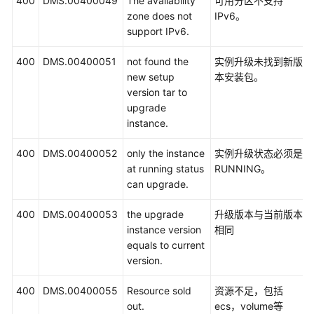
400
DMS.00400049
The availability
可用分区不支持
权
zone does not
IPv6。
限
support IPv6.
400
DMS.00400051
not found the
实例升级未找到新版
new setup
本安装包。
version tar to
upgrade
instance.
400
DMS.00400052
only the instance
实例升级状态必须是
at running status
RUNNING。
can upgrade.
400
DMS.00400053
the upgrade
升级版本与当前版本
instance version
相同
equals to current
version.
400
DMS.00400055
Resource sold
资源不足，包括
out.
ecs，volume等