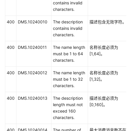
contains invalid
characters.
400
DMS.10240010
The description
描述包含无效字符。
contains invalid
characters.
400
DMS.10240011
The name length
名称长度必须为
must be 1 to 64
[1,64]。
characters.
400
DMS.10240012
The name length
名称长度必须为
must be 1 to 32
[1,32]。
characters.
400
DMS.10240013
The description
描述长度必须为
length must not
[0,160]。
exceed 160
characters.
400
DMS.10240014
The number of
最大消费消息数不在