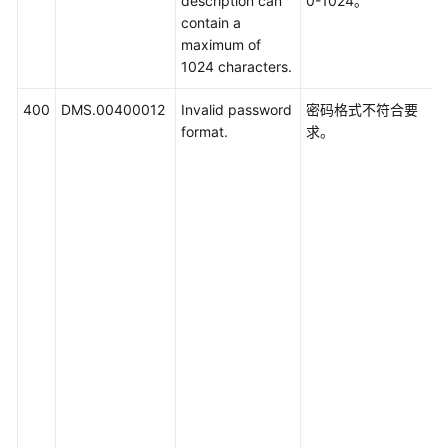
description can
0-1024。
必
contain a
读
maximum of
1024 characters.
API
概
400
DMS.00400012
Invalid password
密码格式不符合要
览
format.
求。
如
何
调
用
API
快
速
入
门
API
V2（推