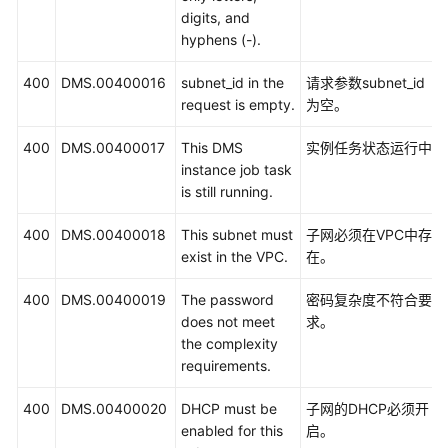
digits, and
状
hyphens (-).
态
码
400
DMS.00400016
subnet_id in the
请求参数subnet_id
request is empty.
为空。
错
误
400
DMS.00400017
This DMS
实例任务状态运行中
码
instance job task
is still running.
实
400
DMS.00400018
This subnet must
子网必须在VPC中存
例
exist in the VPC.
在。
状
态
400
DMS.00400019
The password
密码复杂度不符合要
说
does not meet
求。
明
the complexity
requirements.
获
取
400
DMS.00400020
DHCP must be
子网的DHCP必须开
项
enabled for this
启。
目