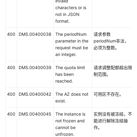
invalid
下
characters or is
载
not in JSON
format.
通
400
DMS.00400038
The periodNum
请求参数
用
parameter in the
periodNum非法，
参
request must be
必须为整数。
考
an integer.
产
400
DMS.00400039
The quota limit
请求调整配额超出限
品
has been
制范围。
术
reached.
语
400
DMS.00400042
The AZ does not
可用区不存在。
责
exist.
任
共
400
DMS.00400045
The instance is
实例没有被冻结，不
担
not frozen and
能进行解除冻结操
cannot be
作。
云
unfrozen.