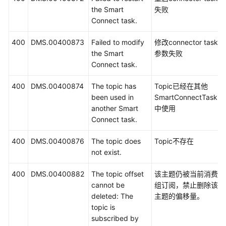
the Smart
失败
Connect task.
400
DMS.00400873
Failed to modify
修改connector task
the Smart
参数失败
Connect task.
400
DMS.00400874
The topic has
Topic已经在其他
been used in
SmartConnectTask
another Smart
中使用
Connect task.
400
DMS.00400876
The topic does
Topic不存在
not exist.
400
DMS.00400882
The topic offset
该主题仍被当前消费
cannot be
组订阅，禁止删除该
deleted: The
主题的偏移量。
topic is
subscribed by