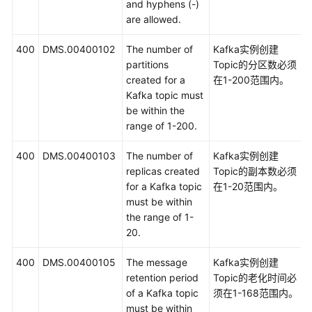
and hyphens (-)
are allowed.
400
DMS.00400102
The number of
Kafka实例创建
partitions
Topic的分区数必须
created for a
在1-200范围内。
Kafka topic must
be within the
range of 1-200.
400
DMS.00400103
The number of
Kafka实例创建
replicas created
Topic的副本数必须
for a Kafka topic
在1-20范围内。
must be within
the range of 1-
20.
400
DMS.00400105
The message
Kafka实例创建
retention period
Topic的老化时间必
of a Kafka topic
须在1-168范围内。
must be within