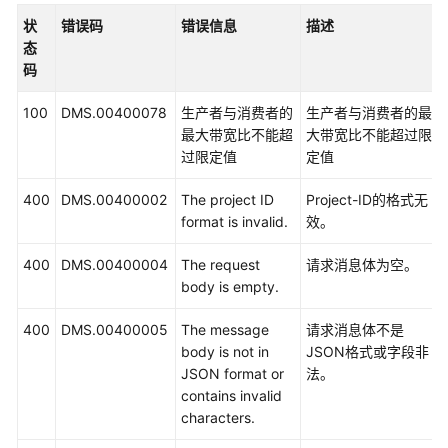
公
状
错误码
错误信息
描述
告
态
码
产
品
100
DMS.00400078
生产者与消费者的
生产者与消费者的最
介
最大带宽比不能超
大带宽比不能超过限
绍
过限定值
定值
计
400
DMS.00400002
The project ID
Project-ID的格式无
费
format is invalid.
效。
说
明
400
DMS.00400004
The request
请求消息体为空。
body is empty.
快
速
400
DMS.00400005
The message
请求消息体不是
入
body is not in
JSON格式或字段非
门
JSON format or
法。
contains invalid
用
characters.
户