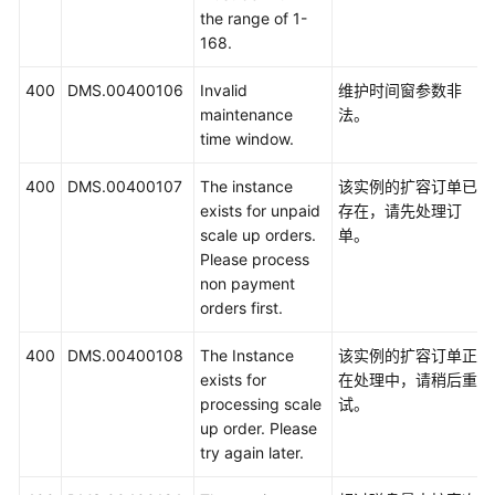
the range of 1-
168.
400
DMS.00400106
Invalid
维护时间窗参数非
maintenance
法。
time window.
400
DMS.00400107
The instance
该实例的扩容订单已
exists for unpaid
存在，请先处理订
scale up orders.
单。
Please process
non payment
orders first.
400
DMS.00400108
The Instance
该实例的扩容订单正
exists for
在处理中，请稍后重
processing scale
试。
up order. Please
try again later.