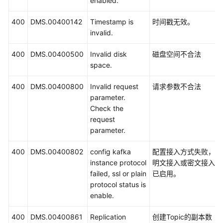
enabled.
400
DMS.00400142
Timestamp is
时间戳无效。
invalid.
400
DMS.00400500
Invalid disk
磁盘空间不合法
space.
400
DMS.00400800
Invalid request
请求参数不合法
parameter.
Check the
request
parameter.
400
DMS.00400802
config kafka
配置接入方式失败，
instance protocol
明文接入或密文接入
failed, ssl or plain
已启用。
protocol status is
enable.
400
DMS.00400861
Replication
创建Topic的副本数