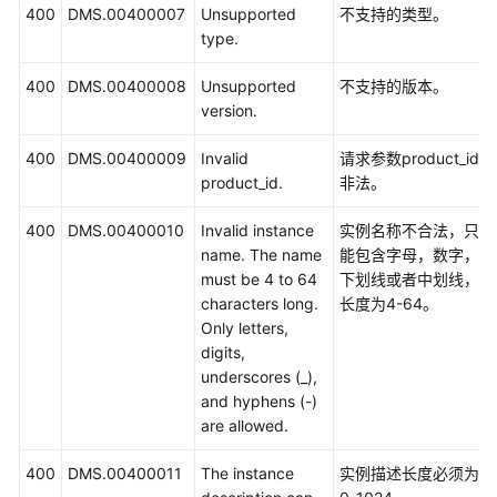
指
400
DMS.00400007
Unsupported
不支持的类型。
南
type.
最
400
DMS.00400008
Unsupported
不支持的版本。
佳
version.
实
400
践
DMS.00400009
Invalid
请求参数product_id
product_id.
非法。
开
400
DMS.00400010
Invalid instance
实例名称不合法，只
发
name. The name
能包含字母，数字，
指
must be 4 to 64
下划线或者中划线，
南
characters long.
长度为4-64。
Only letters,
API
digits,
参
underscores (_),
考
and hyphens (-)
are allowed.
使
用
400
DMS.00400011
The instance
实例描述长度必须为
前