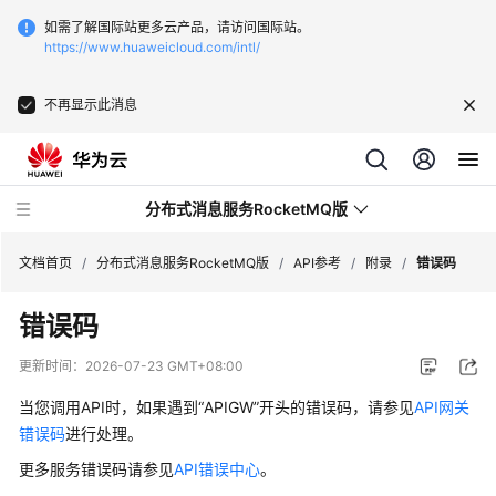
如需了解国际站更多云产品，请访问国际站。
https://www.huaweicloud.com/intl/
不再显示此消息
分布式消息服务RocketMQ版
文档首页
/
分布式消息服务RocketMQ版
/
API参考
/
附录
/
错误码
错误码
最
新
更新时间：
2026-07-23 GMT+08:00
动
态
当您调用API时，如果遇到“APIGW”开头的错误码，请参见
API网关
错误码
进行处理。
服
更多服务错误码请参见
API错误中心
。
务