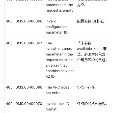
parameter in the
为空。
request is empty.
400
DMS.00400066
Invalid
配置参数{0}非法。
configuration
parameter {0}.
400
DMS.00400067
The
请求参数
available_zones
available_zones非
parameter in the
法，必须为只包含一
request must be
个可用区ID的数组。
an array that
contains only one
AZ ID.
400
DMS.00400068
The VPC does
VPC不存在。
not exist.
400
DMS.00400070
Invalid task ID
任务ID的格式无效。
format.