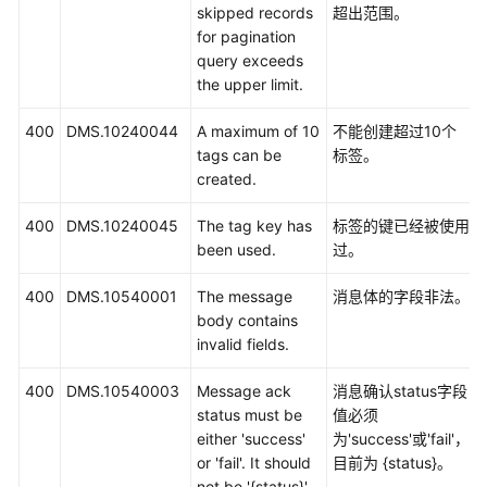
skipped records
超出范围。
for pagination
query exceeds
the upper limit.
400
DMS.10240044
A maximum of 10
不能创建超过10个
tags can be
标签。
created.
400
DMS.10240045
The tag key has
标签的键已经被使用
been used.
过。
400
DMS.10540001
The message
消息体的字段非法。
body contains
invalid fields.
400
DMS.10540003
Message ack
消息确认status字段
status must be
值必须
either 'success'
为'success'或'fail'，
or 'fail'. It should
目前为 {status}。
not be '{status}'.