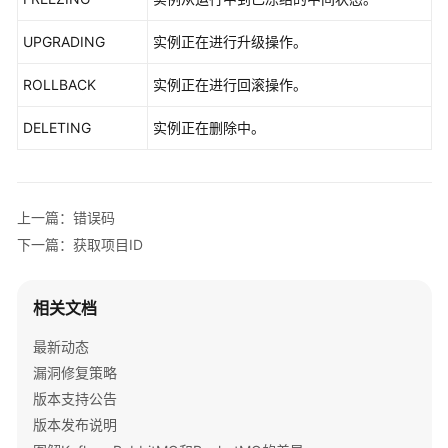
指
南
UPGRADING
实例正在进行升级操作。
最
ROLLBACK
实例正在进行回滚操作。
佳
实
DELETING
实例正在删除中。
践
开
发
上一篇：错误码
指
下一篇：获取项目ID
南
API
相关文档
参
考
最新动态
漏洞修复策略
使
版本支持公告
用
版本发布说明
前