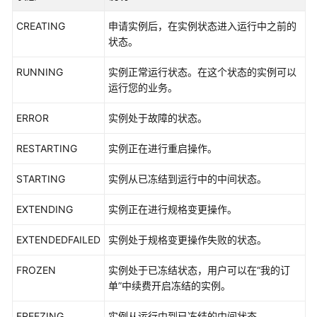
公
告
CREATING
申请实例后，在实例状态进入运行中之前的
状态。
产
品
RUNNING
实例正常运行状态。在这个状态的实例可以
介
运行您的业务。
绍
ERROR
实例处于故障的状态。
计
RESTARTING
实例正在进行重启操作。
费
说
STARTING
实例从已冻结到运行中的中间状态。
明
EXTENDING
实例正在进行规格变更操作。
快
速
EXTENDEDFAILED
实例处于规格变更操作失败的状态。
入
门
FROZEN
实例处于已冻结状态，用户可以在“我的订
单”中续费开启冻结的实例。
用
户
FREEZING
实例从运行中到已冻结的中间状态。