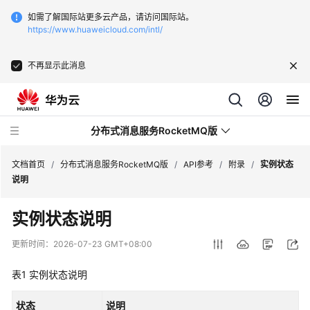
如需了解国际站更多云产品，请访问国际站。
https://www.huaweicloud.com/intl/
不再显示此消息
分布式消息服务RocketMQ版
文档首页
/
分布式消息服务RocketMQ版
/
API参考
/
附录
/
实例状态
说明
最
实例状态说明
新
动
更新时间：
2026-07-23 GMT+08:00
态
表1
实例状态说明
服
务
状态
说明