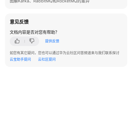
图解Kafka、RabbitMQ和RocketMQ的差异
必
读
意见反馈
API
概
文档内容是否对您有帮助？
览
提供反馈
如
如您有其它疑问，您也可以通过华为云社区问答频道来与我们联系探讨
何
云宝助手提问
云社区提问
调
用
API
快
速
入
门
API
V2（推