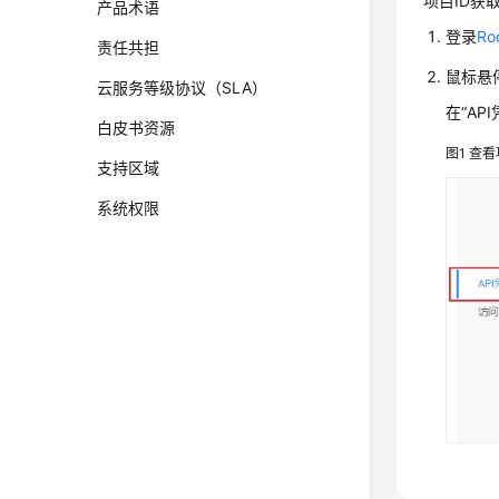
项目ID获
产品术语
登录
R
责任共担
鼠标悬
云服务等级协议（SLA）
在“AP
白皮书资源
图1
查看
支持区域
系统权限