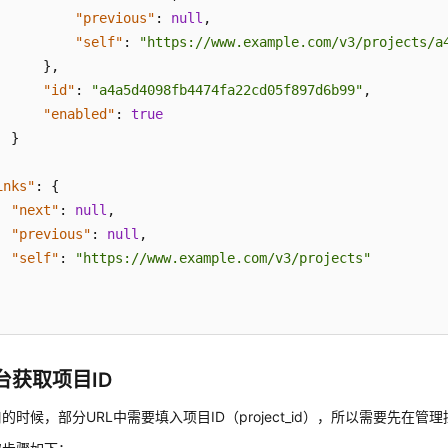
"previous"
:
null
,
"self"
:
"https://www.example.com/v3/projects/a
}
,
"id"
:
"a4a5d4098fb4474fa22cd05f897d6b99"
,
"enabled"
:
true
}
inks"
:
{
"next"
:
null
,
"previous"
:
null
,
"self"
:
"https://www.example.com/v3/projects"
台获取项目ID
的时候，部分URL中需要填入项目ID（project_id），所以需要先在管