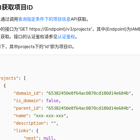
I获取项目ID
以通过调用
查询指定条件下的项目信息
API获取。
接口为“GET https://{Endpoint}/v3/projects”，其中{Endpoint
点
获取。接口的认证鉴权请参见
认证鉴权
。
，其中projects下的“id”即为项目ID。
rojects"
:
[
{
"domain_id"
:
"65382450e8f64ac0870cd180d14e684b"
,
"is_domain"
:
false
,
"parent_id"
:
"65382450e8f64ac0870cd180d14e684b"
,
"name"
:
"xxx-xxx-xxx"
,
"description"
:
""
,
"links"
:
{
"next"
:
null
,