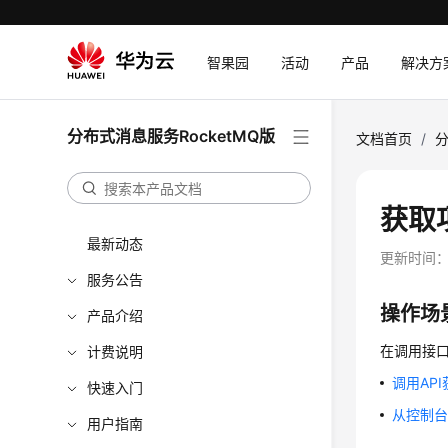
智果园
活动
产品
解决方
分布式消息服务RocketMQ版
文档首页
/
分
获取
最新动态
更新时间
服务公告
操作场
产品介绍
在调用接口
计费说明
调用API
快速入门
从控制台
用户指南