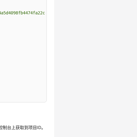
4a5d4098fb4474fa22cd05f897d6b99"
理控制台上获取到项目ID。