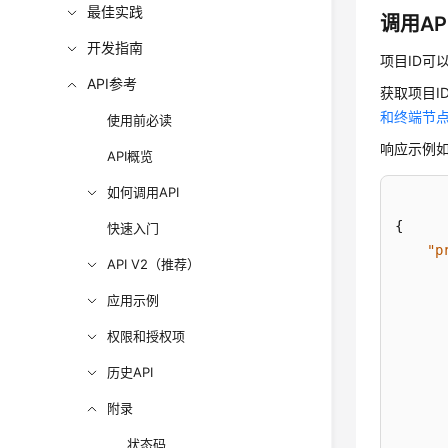
最佳实践
调用AP
开发指南
项目ID可
API参考
获取项目ID的
和终端节
使用前必读
响应示例如下
API概览
如何调用API
{
快速入门
"p
API V2（推荐）
应用示例
权限和授权项
历史API
附录
状态码