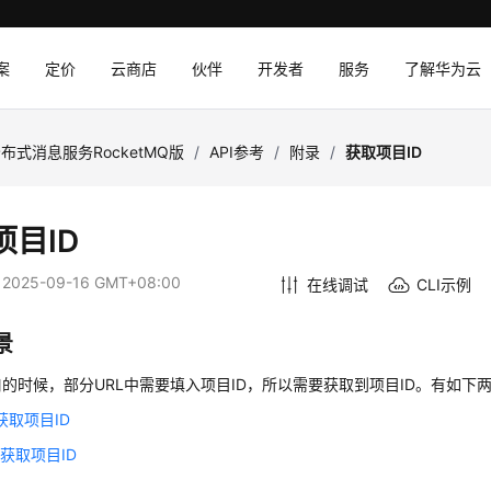
案
定价
云商店
伙伴
开发者
服务
了解华为云
布式消息服务RocketMQ版
/
API参考
/
附录
/
获取项目ID
项目ID
：
2025-09-16 GMT+08:00
在线调试
CLI示例
景
的时候，部分URL中需要填入项目ID，所以需要获取到项目ID。有如下
获取项目ID
获取项目ID