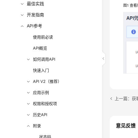
最佳实践
图1
查看
开发指南
API参考
使用前必读
API概览
如何调用API
快速入门
API V2（推荐）
应用示例
上一篇：获取
权限和授权项
历史API
意见反馈
附录
状态码