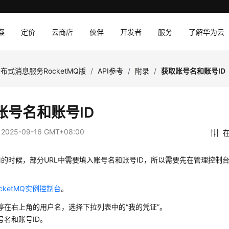
案
定价
云商店
伙伴
开发者
服务
了解华为云
布式消息服务RocketMQ版
/
API参考
/
附录
/
获取账号名和账号ID
账号名和账号ID
：
2025-09-16 GMT+08:00
的时候，部分URL中需要填入账号名和账号ID，所以需要先在管理控制台
：
ocketMQ实例控制台
。
停在右上角的用户名，选择下拉列表中的“我的凭证”。
号名和账号ID。