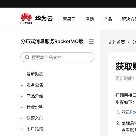
智果园
活动
产品
解决方
分布式消息服务RocketMQ版
文档首页
/
分
获取
最新动态
更新时间
服务公告
在调用接口
产品介绍
步骤如下
计费说明
登录
R
快速入门
鼠标悬
用户指南
查看账