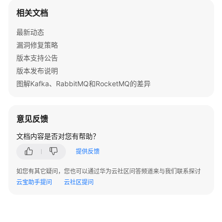
指
相关文档
南
最新动态
最
漏洞修复策略
佳
版本支持公告
实
版本发布说明
践
图解Kafka、RabbitMQ和RocketMQ的差异
开
发
指
意见反馈
南
文档内容是否对您有帮助？
API
提供反馈
参
考
如您有其它疑问，您也可以通过华为云社区问答频道来与我们联系探讨
云宝助手提问
云社区提问
使
用
前