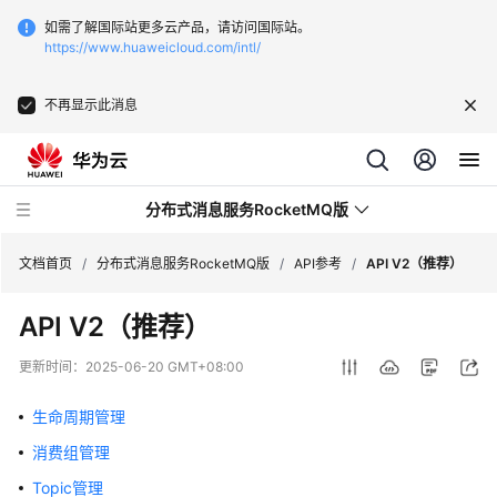
如需了解国际站更多云产品，请访问国际站。
https://www.huaweicloud.com/intl/
不再显示此消息
分布式消息服务RocketMQ版
文档首页
/
分布式消息服务RocketMQ版
/
API参考
/
API V2（推荐）
API V2（推荐）
最
新
更新时间：
2025-06-20 GMT+08:00
动
态
生命周期管理
消费组管理
服
务
Topic管理