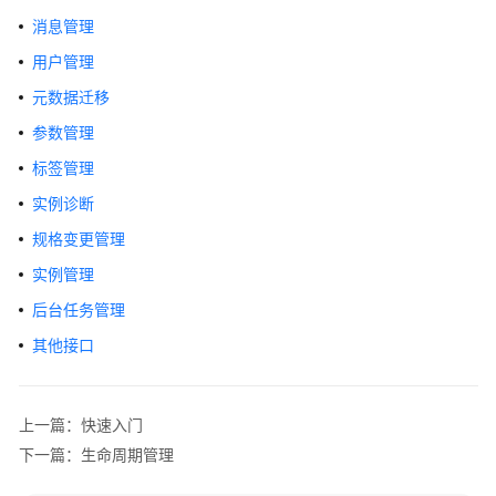
公
消息管理
告
用户管理
产
元数据迁移
品
参数管理
介
绍
标签管理
实例诊断
计
费
规格变更管理
说
实例管理
明
后台任务管理
快
其他接口
速
入
门
上一篇：快速入门
下一篇：生命周期管理
用
户