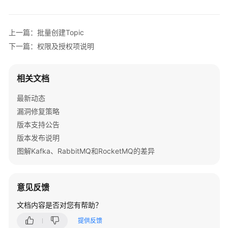
公
告
上一篇：批量创建Topic
产
下一篇：权限及授权项说明
品
介
绍
相关文档
计
最新动态
费
漏洞修复策略
说
版本支持公告
明
版本发布说明
图解Kafka、RabbitMQ和RocketMQ的差异
快
速
入
意见反馈
门
文档内容是否对您有帮助？
用
户
提供反馈