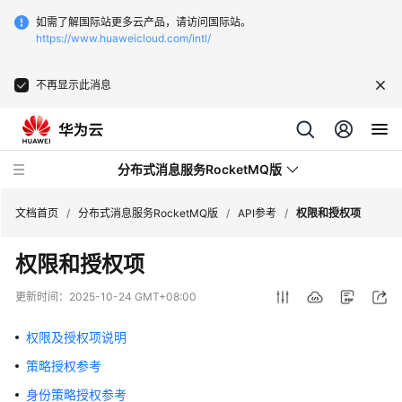
如需了解国际站更多云产品，请访问国际站。
https://www.huaweicloud.com/intl/
不再显示此消息
分布式消息服务RocketMQ版
文档首页
/
分布式消息服务RocketMQ版
/
API参考
/
权限和授权项
权限和授权项
最
新
更新时间：
2025-10-24 GMT+08:00
动
态
权限及授权项说明
策略授权参考
服
务
身份策略授权参考