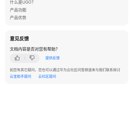
什么是UGO？
象
迁
产品功能
移
产品优势
SQL
语
意见反馈
句
文档内容是否对您有帮助？
转
换
提供反馈
转
如您有其它疑问，您也可以通过华为云社区问答频道来与我们联系探讨
换
云宝助手提问
云社区提问
配
置
管
理
SQL
审
核