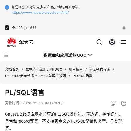
如需了解国际站更多云产品，请访问国际站。
https://www.huaweicloud.com/intl/
不再显示此消息
数据库和应用迁移 UGO
文档首页
/
数据库和应用迁移 UGO
/
用户指南
/
语法转换指南
/
GaussDB分布式版本Oracle兼容性说明
/
PL/SQL语言
最
PL/SQL语言
新
动
更新时间：
2026-05-16 GMT+08:00
态
GaussDB数据库基本兼容的PL/SQL操作符、表达式，控制语句、
产
集合和record等等，不支持预定义的PL/SQL常量和类型、子类型
品
等。