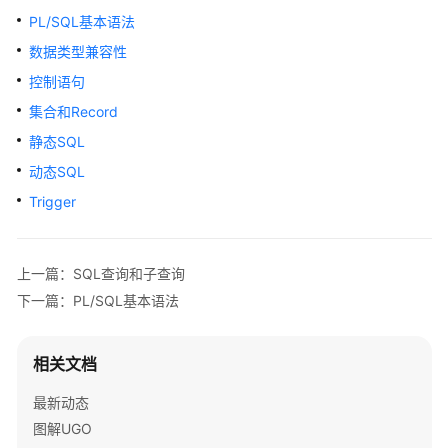
介
PL/SQL基本语法
绍
数据类型兼容性
快
控制语句
速
集合和Record
入
静态SQL
门
动态SQL
用
Trigger
户
指
南
上一篇：SQL查询和子查询
下一篇：PL/SQL基本语法
数
据
库
相关文档
评
估
最新动态
图解UGO
对