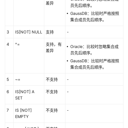
差异
员先后顺序。
GaussDB
GaussDB：比较时严格按照
集
集合成员先后顺序。
中
3
IS[NOT] NULL
式
支持
-
版
4
^=
支持，有
本
Oracle：比较时忽略集合成
差异
MySQL
员先后顺序。
兼
GaussDB：比较时严格按照
容
集合成员先后顺序。
性
说
5
~=
不支持
-
明
6
IS[NOT] A
不支持
-
GaussDB
SET
分
布
7
IS [NOT]
不支持
-
式
EMPTY
版
本