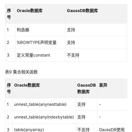
性
序
Oracle数据库
GaussDB数据库
号
控
制
1
构造器
支持
语
句
2
%ROWTYPE声明变量
支持
集
3
定义常量constant
不支持
合
和
Record
表9
集合相关函数
静
序
Oracle数据库
GaussDB
差异
态
号
数据库
SQL
1
unnest_table(anynesttable)
支持
-
动
态
2
unnest_table(anyindexbytable)
支持
-
SQL
3
table(anyarray)
不支持
GaussDB使用