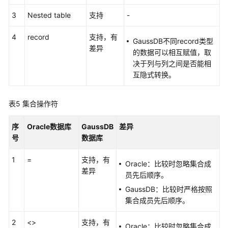
风
3
Nested table
支持
-
险
自
4
record
支持，有
GaussDB不同record类型
定
差异
的数据可以相互赋值，取
义
决于列与列之间是否能相
函
互隐式转换。
数
表5
集合操作符
GaussDB
集
序
Oracle数据库
GaussDB
差异
中
号
数据库
式
版
1
=
支持，有
本
Oracle：比较时忽略集合成
差异
Oracle
员先后顺序。
兼
GaussDB：比较时严格按照
容
集合成员先后顺序。
性
说
2
<>
支持，有
Oracle：比较时忽略集合成
明