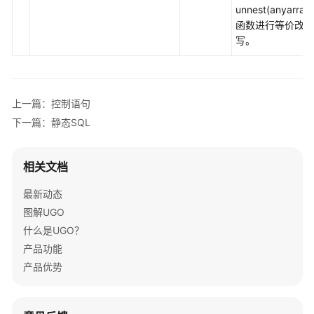
unnest(anyarray)
Trigger
函数进行等价改
写。
系
统
函
数
上一篇：控制语句
系
下一篇：静态SQL
统
视
相关文档
图
最新动态
高
图解UGO
级
什么是UGO？
包
产品功能
GaussDB
产品优势
分
布
式