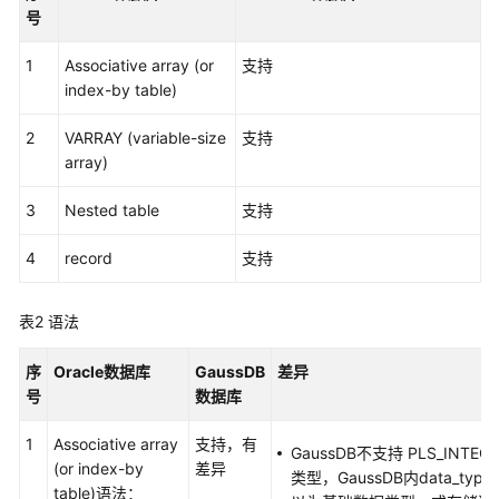
介
号
绍
1
Associative array (or
支持
快
index-by table)
速
入
2
VARRAY (variable-size
支持
门
array)
3
用
Nested table
支持
户
4
record
支持
指
南
表2
语法
数
据
序
Oracle数据库
GaussDB
差异
库
号
数据库
评
估
1
Associative array
支持，有
GaussDB不支持 PLS_INTEG
(or index-by
差异
类型，GaussDB内data_type
对
table)语法：