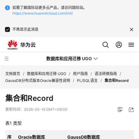
如需了解国际站更多云产品，请访问国际站。
https://www.huaweicloud.com/intl/
不再显示此消息
数据库和应用迁移 UGO
文档首页
/
数据库和应用迁移 UGO
/
用户指南
/
语法转换指南
/
GaussDB分布式版本Oracle兼容性说明
/
PL/SQL语言
/
集合和Record
最
集合和Record
新
动
更新时间：
2026-05-16 GMT+08:00
态
表1
类型
产
品
序
Oracle数据库
GaussDB数据库