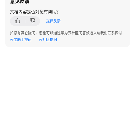
意见反馈
版
本
文档内容是否对您有帮助？
MySQL
提供反馈
兼
容
如您有其它疑问，您也可以通过华为云社区问答频道来与我们联系探讨
性
云宝助手提问
云社区提问
说
明
错
误
码
参
考
通
过
IAM
授
©2026 Huaweicloud.com 版权所有
黔ICP备20004760号-14
苏B2-20130048号
予
A2.B1.B2-20070312