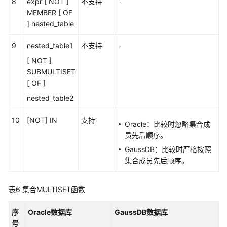
8
expr [ NOT ]
不支持
-
Oracle
MEMBER [ OF
兼
] nested_table
容
性
9
nested_table1
不支持
-
说
[ NOT ]
明
SUBMULTISET
[ OF ]
SQL
nested_table2
的
基
10
[NOT] IN
支持
本
Oracle：比较时忽略集合成
元
员先后顺序。
素
GaussDB：比较时严格按照
集合成员先后顺序。
伪
列
表6
集合MULTISET函数
操
序
Oracle数据库
GaussDB数据库
作
号
符