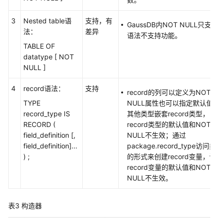
数
3
Nested table语
支持，有
GaussDB内NOT NULL只支持
据
法：
差异
语法不支持功能。
源
TABLE OF
管
datatype [ NOT
理
NULL ]
语
4
record语法：
支持
法
record的列可以定义为NOT
转
TYPE
NULL属性也可以指定默认值
换
record_type IS
其他类型嵌套record类型，
指
RECORD (
record类型的默认值和NOT
南
field_definition [,
NULL不生效；通过
field_definition]...
package.record_type访问
) ;
GaussDB
的形式来创建record变量，该
数
record变量的默认值和NOT
据
NULL不生效。
库
准
表3
构造器
备