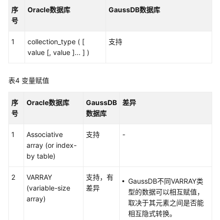
序
Oracle数据库
GaussDB数据库
数
号
据
类
1
collection_type ( [
支持
型
value [, value ]... ] )
转
换
表4
变量赋值
语
法
序
Oracle数据库
GaussDB
差异
转
号
数据库
换
1
Associative
说
支持
-
array (or index-
明
by table)
转
2
VARRAY
支持，有
换
GaussDB不同VARRAY类
(variable-size
差异
错
型的数据可以相互赋值，
array)
误
取决于其元素之间是否能
码
相互隐式转换。