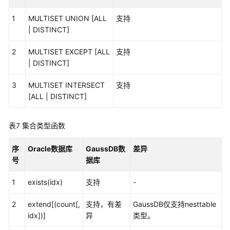
1
MULTISET UNION [ALL
支持
表
| DISTINCT]
达
式
2
MULTISET EXCEPT [ALL
支持
| DISTINCT]
条
件
3
MULTISET INTERSECT
支持
[ALL | DISTINCT]
常
见
的
表7
集合类型函数
SQL
DDL
序
Oracle数据库
GaussDB数
差异
子
号
据库
句
1
exists(idx)
支持
-
SQL
2
extend[(count[,
查
支持，有差
GaussDB仅支持nesttable
idx])]
询
异
类型。
和