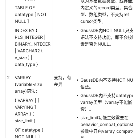
以为基础数据类型、或存储过
象
TABLE OF
内定义的record类型、集合类
迁
datatype [ NOT
型、数组类型，不支持ref
移
NULL ]
cursor类型。
INDEX BY {
GaussDB内NOT NULL只支持
SQL
PLS_INTEGER |
语法不支持功能，即不会校验
语
BINARY_INTEGER
素是否为NULL。
句
| VARCHAR2 (
转
v_size ) |
换
data_type }
转
2
VARRAY
支持，有
换
GaussDB内不支持NOT NULL
(variable-size
差异
配
语法。
array)语法：
置
GaussDB内不支持datatype
管
{ VARRAY | [
varray类型（varray不能嵌
理
VARYING ]
套）。
ARRAY } (
size_limit功能生效需要在
SQL
size_limit )
behavior_compat_optionsG
审
OF datatype [
参数中开启varray_compat参
核
NOT NULL ]
数。