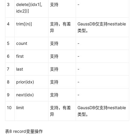
3
delete[(idx1[,
支持
-
子
idx2])]
查
询
4
trim[(n)]
支持，有差
GaussDB仅支持nesttable
异
类型。
PL/SQL
语
5
count
支持
-
言
6
first
支持
-
PL/SQL
基
7
last
支持
-
本
语
8
prior(idx)
支持
-
法
9
next(idx)
支持
-
数
据
10
limit
支持，有差
GaussDB仅支持nesttable
类
异
类型。
型
兼
表8
record变量操作
容