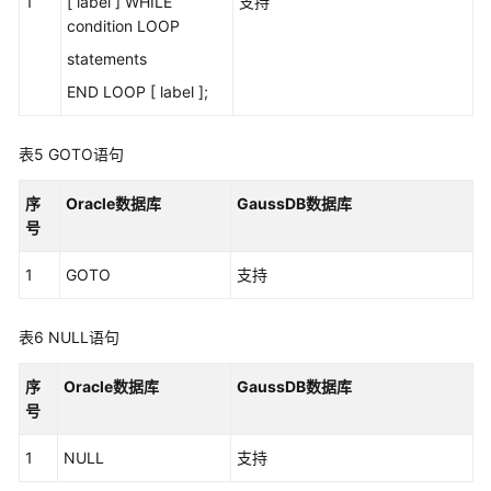
1
[ label ] WHILE
支持
condition LOOP
风
险
statements
自
END LOOP [ label ];
定
义
函
表5
GOTO语句
数
序
Oracle数据库
GaussDB数据库
GaussDB
号
集
中
1
GOTO
支持
式
版
表6
NULL语句
本
Oracle
序
Oracle数据库
GaussDB数据库
兼
号
容
性
1
NULL
支持
说
明