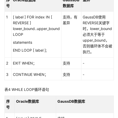
号
数据库
数
据
1
[ label ] FOR index IN [
支持，有
GaussDB使用
类
REVERSE ]
差异
REVERSE关键字
型
lower_bound..upper_bound
时，lower_bound
转
LOOP
必须大于等于
换
upper_bound，
statements
否则循环体不会被
语
END LOOP [ label ];
执行。
法
转
2
EXIT WHEN；
支持
-
换
说
3
CONTINUE WHEN；
支持
-
明
表4
WHILE LOOP循环语句
转
换
序
Oracle数据库
GaussDB数据库
错
号
误
码