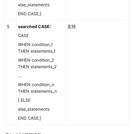
象
else_statements
迁
END CASE;]
移
5
searched CASE:
支持
SQL
CASE
语
句
WHEN condition_1
转
THEN statements_1
换
WHEN condition_2
THEN statements_2
转
...
换
配
WHEN condition_n
置
THEN statements_n
管
[ ELSE
理
else_statements
SQL
END CASE;]
审
核