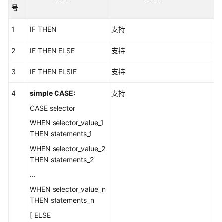
介
号
绍
1
IF THEN
支持
快
速
2
IF THEN ELSE
支持
入
门
3
IF THEN ELSIF
支持
4
simple CASE:
支持
用
户
CASE selector
指
WHEN selector_value_1
南
THEN statements_1
WHEN selector_value_2
数
THEN statements_2
据
库
...
评
WHEN selector_value_n
估
THEN statements_n
[ ELSE
对