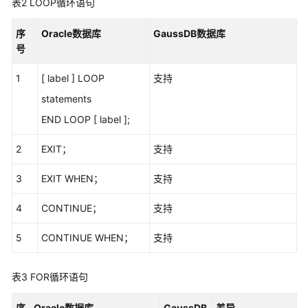
表2
LOOP循环语句
数
序
Oracle数据库
GaussDB数据库
据
号
源
管
1
[ label ] LOOP
支持
理
statements
语
END LOOP [ label ];
法
转
2
EXIT；
支持
换
指
3
EXIT WHEN；
支持
南
4
CONTINUE；
支持
GaussDB
数
5
CONTINUE WHEN；
支持
据
库
表3
FOR循环语句
准
备
序
Oracle数据库
GaussDB
差异