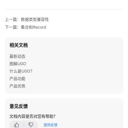
GaussDB
上一篇：数据类型兼容性
集
中
下一篇：集合和Record
式
版
本
相关文档
MySQL
最新动态
兼
容
图解UGO
性
什么是UGO？
说
产品功能
明
产品优势
GaussDB
分
意见反馈
布
式
文档内容是否对您有帮助？
版
提供反馈
本