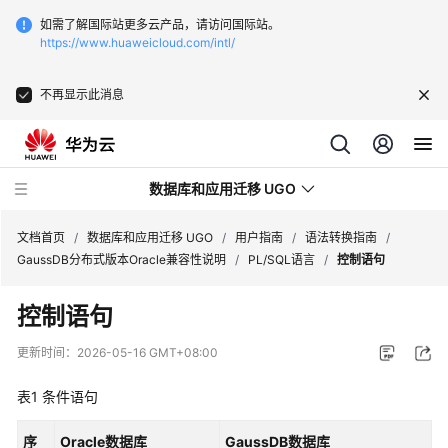
如需了解国际站更多云产品，请访问国际站。
https://www.huaweicloud.com/intl/
不再显示此消息
数据库和应用迁移 UGO
文档首页
/
数据库和应用迁移 UGO
/
用户指南
/
语法转换指南
/
GaussDB分布式版本Oracle兼容性说明
/
PL/SQL语言
/
控制语句
最
控制语句
新
动
更新时间：
2026-05-16 GMT+08:00
态
表1
条件语句
产
品
序
Oracle数据库
GaussDB数据库