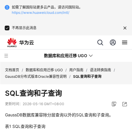
如需了解国际站更多云产品，请访问国际站。
https://www.huaweicloud.com/intl/
不再显示此消息
数据库和应用迁移 UGO
文档首页
/
数据库和应用迁移 UGO
/
用户指南
/
语法转换指南
/
GaussDB分布式版本Oracle兼容性说明
/
SQL查询和子查询
最
SQL查询和子查询
新
动
更新时间：
2026-05-16 GMT+08:00
态
GaussDB数据库兼容除分层查询以外的SQL查询和子查询。
产
表1
SQL查询和子查询
品