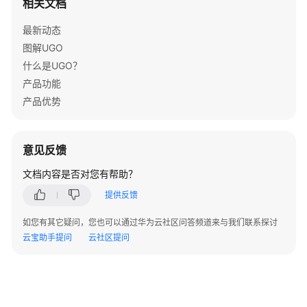
相关文档
数
最新动态
据
图解UGO
源
什么是UGO？
管
理
产品功能
产品优势
语
法
转
意见反馈
换
文档内容是否对您有帮助？
指
南
提供反馈
GaussDB
如您有其它疑问，您也可以通过华为云社区问答频道来与我们联系探讨
数
云宝助手提问
云社区提问
据
库
准
备