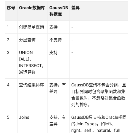
介
序号
Oracle数据库
GaussDB
差异
绍
数据库
快
1
创建简单查询
支持
-
速
入
2
分层查询
不支持
-
门
3
UNION
支持
-
用
[ALL]，
户
INTERSECT，
指
减运算符
南
4
查询结果排序
支持，有
GaussDB查询不包含分组，且
数
差异
目标列同时包含聚集函数和集
据
合函数时，不忽略对集合函数
库
列的排序。
评
估
5
Joins
支持，有
GaussDB只支持和Oracle相同
差异
的Join Types，如left、
对
right、self 、natural、full