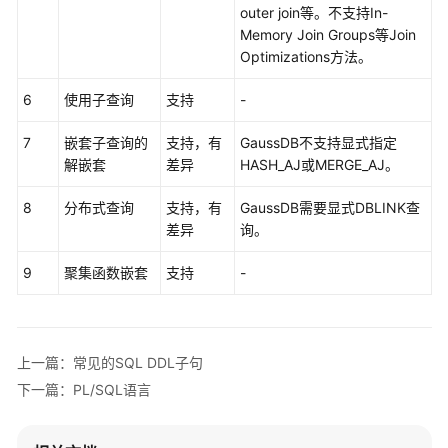
象
outer join等。不支持In-
迁
Memory Join Groups等Join
移
Optimizations方法。
6
SQL
使用子查询
支持
-
语
7
嵌套子查询的
支持，有
GaussDB不支持显式指定
句
解嵌套
差异
HASH_AJ或MERGE_AJ。
转
换
8
分布式查询
支持，有
GaussDB需要显式DBLINK查
差异
询。
转
换
9
聚集函数嵌套
支持
-
配
置
管
理
上一篇：常见的SQL DDL子句
下一篇：PL/SQL语言
SQL
审
核