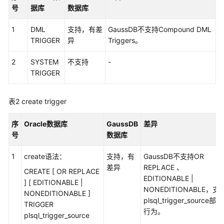
介
号
据库
数据库
绍
1
DML
支持，有差
GaussDB不支持Compound DML
快
TRIGGER
异
Triggers。
速
入
2
SYSTEM
不支持
-
门
TRIGGER
用
表2
create trigger
户
指
序
Oracle数据库
GaussDB
差异
南
号
数据库
数
1
create语法：
支持，有
GaussDB不支持OR
据
差异
REPLACE 、
CREATE [ OR REPLACE
库
EDITIONABLE |
] [ EDITIONABLE |
评
NONEDITIONABLE，支
NONEDITIONABLE ]
估
plsql_trigger_source部分
TRIGGER
行为。
plsql_trigger_source
对