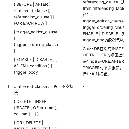
referencing_clause（用
{ BEFORE | AFTER }
from referencing_table
数
dml_event_clause [
替）、
据
referencing_clause ] [
trigger_edition_clause、
源
FOR EACH ROW ]
trigger_ordering_clause
管
[ trigger_edition_clause
ENABLE | DISABLE，支
理
] [
trigger_body部分行为。
trigger_ordering_clause
语
GaussDB在没有INSTEAD
]
法
OF TRIGGER的视图上创
[ ENABLE | DISABLE ] [
转
语句级BEFORE/AFTER
WHEN ( condition ) ]
换
TRIGGER时不会报错，执
trigger_body
指
行DML时报错。
南
4
dml_event_clause ::=语
不支持
-
法：
GaussDB
数
{ DELETE | INSERT |
据
UPDATE [ OF column [,
库
column ]... ] }
准
[ OR { DELETE |
备
INSERT | UPDATE [ OF