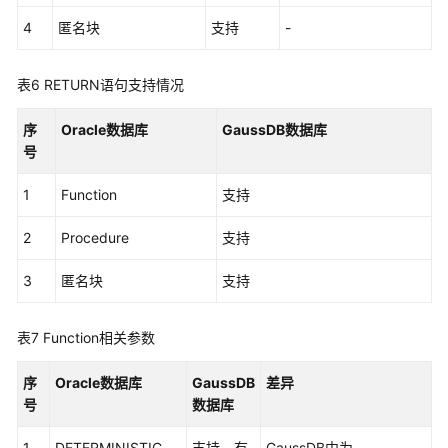
性
4
匿名块
支持
-
控
制
表6
RETURN语句支持情况
语
句
序
Oracle数据库
GaussDB数据库
号
集
合
1
Function
支持
和
2
Procedure
Record
支持
3
匿名块
支持
静
态
SQL
表7
Function相关参数
动
序
Oracle数据库
GaussDB
差异
态
号
数据库
SQL
1
DETERMINISTIC
支持，有
GaussDB中为