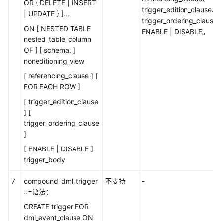
OR { DELETE | INSERT
trigger_edition_clause、
| UPDATE } ]...
风
trigger_ordering_clause
险
ON [ NESTED TABLE
ENABLE | DISABLE。
自
nested_table_column
定
OF ] [ schema. ]
义
noneditioning_view
函
[ referencing_clause ] [
数
FOR EACH ROW ]
[ trigger_edition_clause
GaussDB
] [
集
trigger_ordering_clause
中
]
式
版
[ ENABLE | DISABLE ]
本
trigger_body
Oracle
兼
7
compound_dml_trigger
不支持
-
容
::=语法：
性
CREATE trigger FOR
说
dml_event_clause ON
明