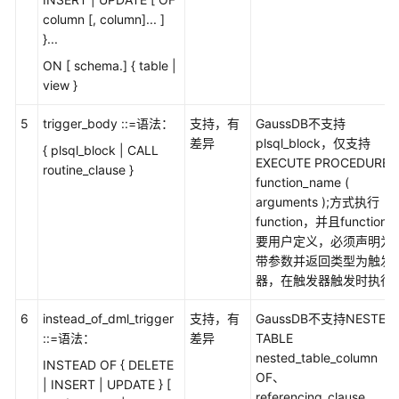
column [, column]... ]
数
}...
据
ON [ schema.] { table |
类
view }
型
转
5
trigger_body ::=语法：
支持，有
GaussDB不支持
换
差异
plsql_block，仅支持
{ plsql_block | CALL
EXECUTE PROCEDURE
语
routine_clause }
function_name (
法
arguments );方式执行
转
function，并且function
换
要用户定义，必须声明为
说
带参数并返回类型为触发
明
器，在触发器触发时执行
转
6
instead_of_dml_trigger
支持，有
GaussDB不支持NESTED
换
::=语法：
差异
TABLE
错
nested_table_column
误
INSTEAD OF { DELETE
OF、
码
| INSERT | UPDATE } [
referencing_clause、