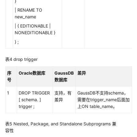
}
| RENAME TO
表
new_name
达
式
| { EDITIONABLE |
NONEDITIONABLE }
条
} ;
件
表4
drop trigger
常
见
序
Oracle数据库
GaussDB
差异
的
号
数据库
SQL
DDL
1
DROP TRIGGER
支持，有
GaussDB不支持schema，
子
[ schema. ]
差异
需要在trigger_name后面加
句
trigger ;
上ON table_name。
SQL
查
表5
Nested, Package, and Standalone Subprograms 兼
询
容性
和