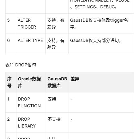
频
、SETTINGS、DEBUG。
帮
助
5
ALTER
支持，有
GaussDB仅支持修改trigger名
TRIGGER
差异
字。
文
档
6
ALTER TYPE
支持，有
GaussDB仅支持部分语句。
下
差异
载
表11
DROP语句
通
用
序
Oracle数据
GaussDB
差异
参
号
库
数据库
考
1
DROP
支持
-
产
FUNCTION
品
2
术
DROP
不支持
-
语
LIBRARY