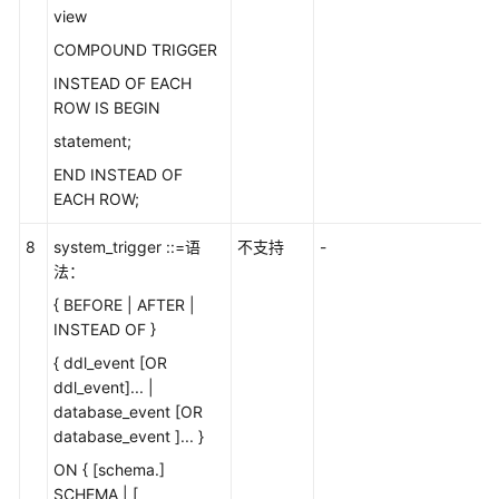
view
COMPOUND TRIGGER
GaussDB
集
INSTEAD OF EACH
中
ROW IS BEGIN
式
statement;
版
本
END INSTEAD OF
MySQL
EACH ROW;
兼
8
system_trigger ::=语
容
不支持
-
法：
性
说
{ BEFORE | AFTER |
明
INSTEAD OF }
{ ddl_event [OR
GaussDB
ddl_event]... |
分
database_event [OR
布
database_event ]... }
式
ON { [schema.]
版
SCHEMA | [
本