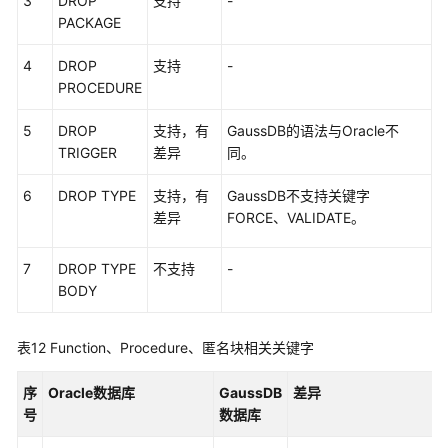
3
DROP
支持
-
责
PACKAGE
任
共
4
DROP
支持
-
担
PROCEDURE
云
5
DROP
支持，有
GaussDB的语法与Oracle不
服
TRIGGER
差异
同。
务
等
6
DROP TYPE
支持，有
GaussDB不支持关键字
级
差异
FORCE、VALIDATE。
协
议
7
DROP TYPE
不支持
-
（SLA）
BODY
白
皮
表12
Function、Procedure、匿名块相关关键字
书
资
序
Oracle数据库
GaussDB
差异
源
号
数据库