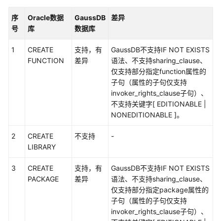
版
序
Oracle数据
GaussDB
差异
本
号
库
数据库
MySQL
兼
1
CREATE
支持，有
GaussDB不支持IF NOT EXISTS
容
FUNCTION
差异
语法、不支持sharing_clause、
性
仅支持部分指定function属性的
说
子句（属性的子句仅支持
明
invoker_rights_clause子句）、
不支持关键字[ EDITIONABLE |
错
NONEDITIONABLE ]。
误
码
2
CREATE
不支持
-
参
LIBRARY
考
3
CREATE
支持，有
GaussDB不支持IF NOT EXISTS
通
PACKAGE
差异
语法、不支持sharing_clause、
过
仅支持部分指定package属性的
IAM
子句（属性的子句仅支持
授
invoker_rights_clause子句）、
予