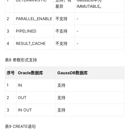
Trigger
差异
IMMUTABLE。
系
2
PARALLEL_ENABLE
不支持
-
统
函
3
PIPELINED
不支持
-
数
4
RESULT_CACHE
不支持
-
系
统
表8
参数形式支持
视
图
序号
Oracle数据库
GaussDB数据库
高
1
IN
支持
级
包
2
OUT
支持
GaussDB
3
IN OUT
支持
分
布
表9
CREATE语句
式