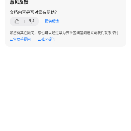
意见反馈
文档内容是否对您有帮助？
提供反馈
如您有其它疑问，您也可以通过华为云社区问答频道来与我们联系探讨
云宝助手提问
云社区提问
©2026 Huaweicloud.com 版权所有
黔ICP备20004760号-14
苏B2-20130048号
A2.B1.B2-20070312