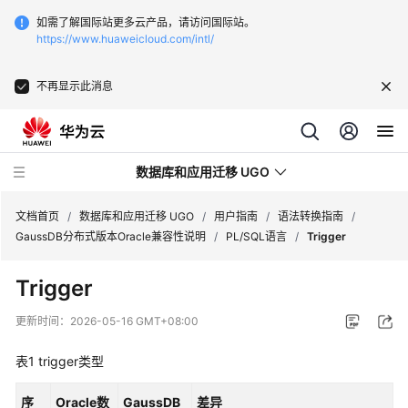
如需了解国际站更多云产品，请访问国际站。
https://www.huaweicloud.com/intl/
不再显示此消息
数据库和应用迁移 UGO
文档首页
/
数据库和应用迁移 UGO
/
用户指南
/
语法转换指南
/
GaussDB分布式版本Oracle兼容性说明
/
PL/SQL语言
/
Trigger
最
Trigger
新
动
更新时间：
2026-05-16 GMT+08:00
态
表1
trigger类型
产
品
序
Oracle数
GaussDB
差异