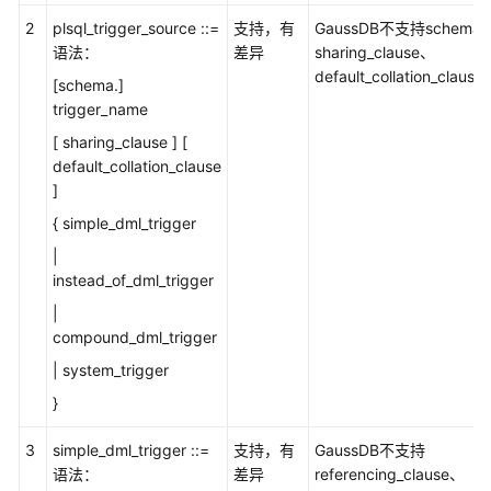
象
2
plsql_trigger_source ::=
支持，有
GaussDB不支持schema
迁
语法：
差异
sharing_clause、
移
default_collation_claus
[schema.]
trigger_name
SQL
语
[ sharing_clause ] [
句
default_collation_clause
转
]
换
{ simple_dml_trigger
|
转
instead_of_dml_trigger
换
配
|
置
compound_dml_trigger
管
| system_trigger
理
}
SQL
3
simple_dml_trigger ::=
支持，有
GaussDB不支持
审
语法：
差异
referencing_clause、
核