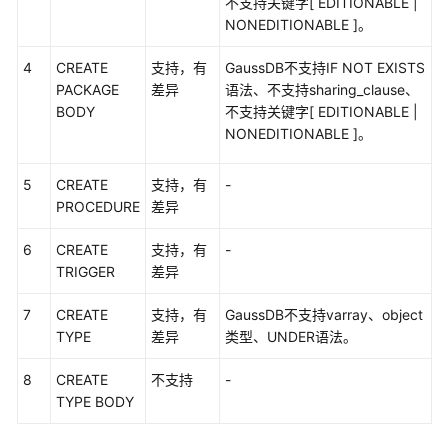
不支持关键字[ EDITIONABLE |
使
NONEDITIONABLE ]。
用
UGO
4
CREATE
支持，有
GaussDB不支持IF NOT EXISTS
的
PACKAGE
差异
语法、不支持sharing_clause、
权
BODY
不支持关键字[ EDITIONABLE |
限
NONEDITIONABLE ]。
对
5
CREATE
支持，有
-
接
PROCEDURE
差异
云
审
6
CREATE
支持，有
-
计
TRIGGER
差异
服
务
7
CREATE
支持，有
GaussDB不支持varray、object
TYPE
差异
类型、UNDER语法。
最
佳
8
CREATE
不支持
-
实
TYPE BODY
践