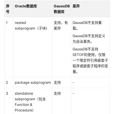
子
序
Oracle数据库
GaussDB
差异
查
号
数据库
询
1
nested
支持，有
GaussDB不支持重
PL/SQL
subprogram（子块）
差异
载。
语
GaussDB不支持定义
言
为自治事务。
GaussDB不支持
PL/SQL
SETOF的使用，仅限
基
一个限定符引用嵌套子
本
程序或嵌套子程序的变
语
量。
法
2
package subprogram
支持
-
数
据
3
standalone
支持
-
类
subprogram（包含
型
Function &
兼
Procedure）
容