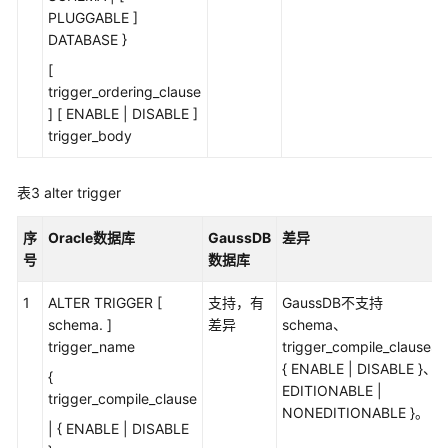
PLUGGABLE ]
Oracle
DATABASE }
兼
容
[
性
trigger_ordering_clause
说
] [ ENABLE | DISABLE ]
明
trigger_body
SQL
表3
alter trigger
的
基
序
Oracle数据库
GaussDB
差异
本
号
数据库
元
素
1
ALTER TRIGGER [
支持，有
GaussDB不支持
schema. ]
差异
schema、
伪
trigger_name
trigger_compile_clause、
列
{ ENABLE | DISABLE }、{
{
EDITIONABLE |
操
trigger_compile_clause
NONEDITIONABLE }。
作
| { ENABLE | DISABLE
符