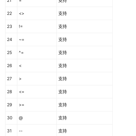
21
=
支持
数
22
<>
支持
据
源
23
!=
支持
管
理
24
~=
支持
语
25
^=
支持
法
转
26
<
支持
换
指
27
>
支持
南
28
<=
支持
GaussDB
数
29
>=
支持
据
30
@
库
支持
准
31
--
支持
备