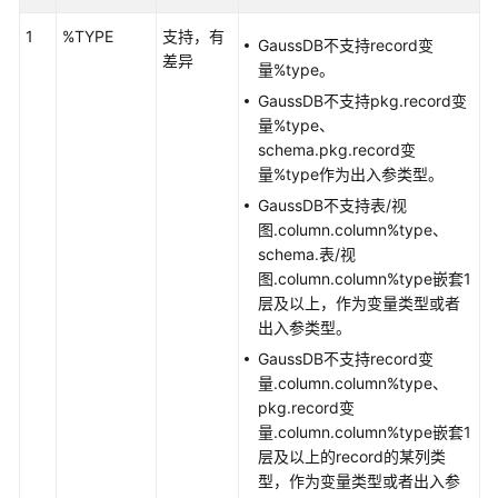
1
%TYPE
支持，有
GaussDB不支持record变
GaussDB
差异
量%type。
集
中
GaussDB不支持pkg.record变
式
量%type、
版
schema.pkg.record变
本
量%type作为出入参类型。
MySQL
GaussDB不支持表/视
兼
图.column.column%type、
容
schema.表/视
性
图.column.column%type嵌套1
说
层及以上，作为变量类型或者
明
出入参类型。
GaussDB不支持record变
GaussDB
量.column.column%type、
分
pkg.record变
布
量.column.column%type嵌套1
式
层及以上的record的某列类
版
型，作为变量类型或者出入参
本