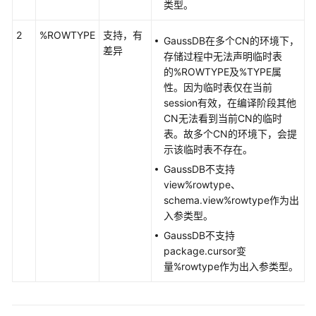
类型。
Oracle
兼
2
%ROWTYPE
支持，有
GaussDB在多个CN的环境下，
容
差异
存储过程中无法声明临时表
性
的%ROWTYPE及%TYPE属
说
性。因为临时表仅在当前
明
session有效，在编译阶段其他
CN无法看到当前CN的临时
SQL
表。故多个CN的环境下，会提
的
示该临时表不存在。
基
本
GaussDB不支持
元
view%rowtype、
素
schema.view%rowtype作为出
入参类型。
伪
GaussDB不支持
列
package.cursor变
量%rowtype作为出入参类型。
操
作
符