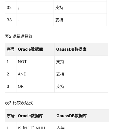
32
;
支持
数
据
33
-
支持
类
型
转
表2
逻辑运算符
换
序号
Oracle数据库
GaussDB数据库
语
法
1
NOT
支持
转
换
2
AND
支持
说
明
3
OR
支持
转
表3
比较表达式
换
错
序号
Oracle数据库
GaussDB数据库
误
码
1
IS [NOT] NULL
支持