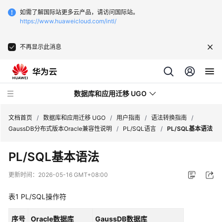
如需了解国际站更多云产品，请访问国际站。
https://www.huaweicloud.com/intl/
不再显示此消息
数据库和应用迁移 UGO
文档首页
/
数据库和应用迁移 UGO
/
用户指南
/
语法转换指南
/
GaussDB分布式版本Oracle兼容性说明
/
PL/SQL语言
/
PL/SQL基本语法
最
PL/SQL基本语法
新
动
更新时间：
2026-05-16 GMT+08:00
态
表1
PL/SQL操作符
产
品
序号
Oracle数据库
GaussDB数据库