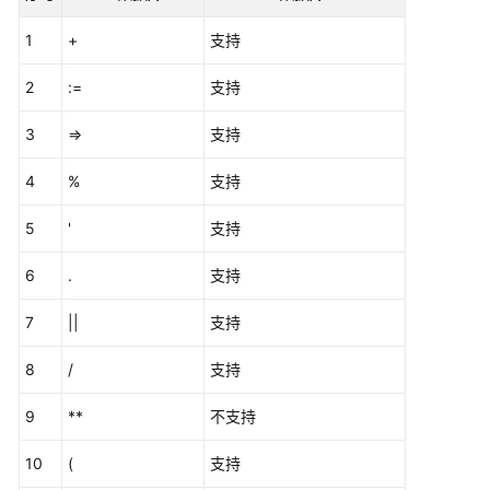
介
绍
1
+
支持
快
2
:=
支持
速
入
3
=>
支持
门
4
%
支持
用
5
'
支持
户
指
6
.
支持
南
7
||
支持
数
据
8
/
支持
库
评
9
**
不支持
估
10
(
支持
对