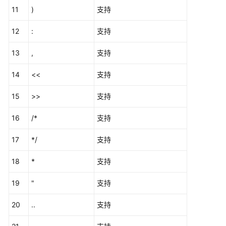
象
11
)
支持
迁
移
12
:
支持
SQL
13
,
支持
语
句
14
<<
支持
转
换
15
>>
支持
16
转
/*
支持
换
17
*/
支持
配
置
18
*
支持
管
理
19
"
支持
SQL
20
..
支持
审
核