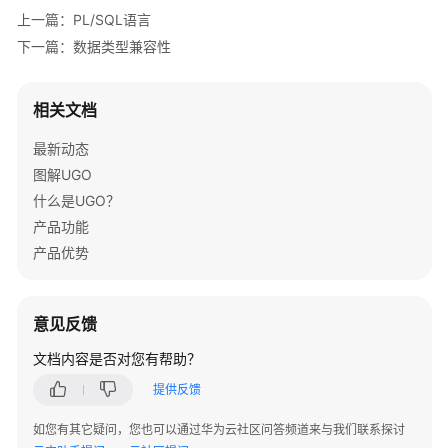
上一篇：PL/SQL语言
表
下一篇：数据类型兼容性
达
式
相关文档
条
最新动态
件
图解UGO
常
什么是UGO？
见
产品功能
的
产品优势
SQL
DDL
子
意见反馈
句
文档内容是否对您有帮助？
SQL
提供反馈
查
询
如您有其它疑问，您也可以通过华为云社区问答频道来与我们联系探讨
和