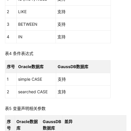
风
2
LIKE
支持
险
自
3
BETWEEN
支持
定
义
4
IN
支持
函
数
表4
条件表达式
GaussDB
序号
Oracle数据库
集
GaussDB数据库
中
1
simple CASE
支持
式
版
2
searched CASE
支持
本
Oracle
兼
表5
变量声明相关参数
容
性
序
Oracle数据
GaussDB
差异
说
号
库
数据库
明