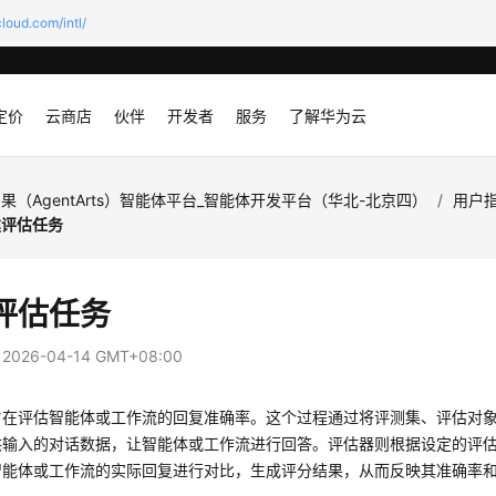
loud.com/intl/
定价
云商店
伙伴
开发者
服务
了解华为云
果（AgentArts）智能体平台_智能体开发平台（华北-北京四）
/
用户
建评估任务
评估任务
：
2026-04-14 GMT+08:00
旨在评估智能体或工作流的回复准确率。这个过程通过将评测集、评估对
供输入的对话数据，让智能体或工作流进行回答。评估器则根据设定的评
智能体或工作流的实际回复进行对比，生成评分结果，从而反映其准确率