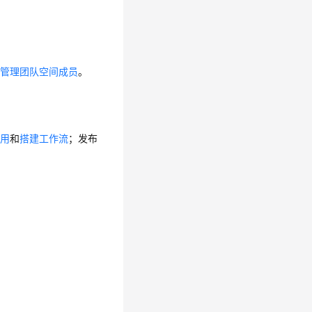
考
管理团队空间成员
。
应用
和
搭建工作流
；发布