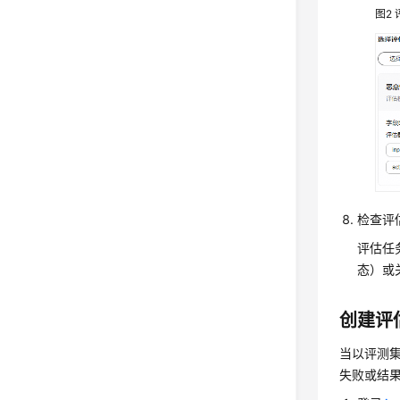
图2
检查评
评估任
态）或
创建评
当以评测
失败或结