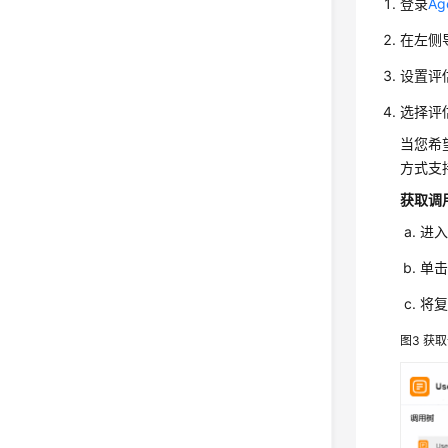
登录
A
在左侧导
设置评
选择评
当您希
方式支
获取调
进入
单击
将
图3
获取