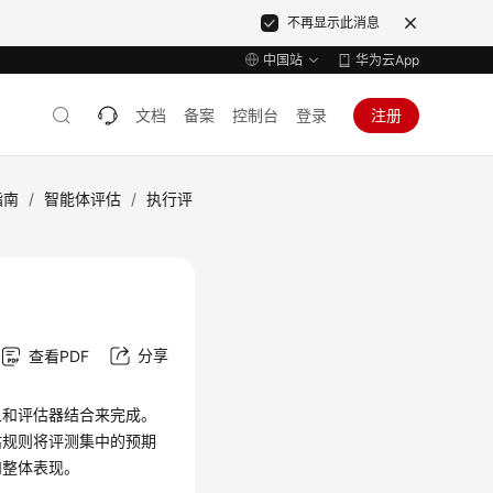
不再显示此消息
中国站
华为云App
文档
备案
控制台
登录
注册
指南
/
智能体评估
/
执行评
分享
查看PDF
象和评估器结合来完成。
估规则将评测集中的预期
和整体表现。