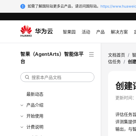
如需了解国际站更多云产品，请访问国际站。
https://www.huaweic
智果园
活动
产品
解决方案
智果（AgentArts）智能体平
文档首页
/
智
台
估任务
/
创
创建
最新动态
更新时间
产品介绍
评估任务
开始使用
评测集提
计费说明
输出，与