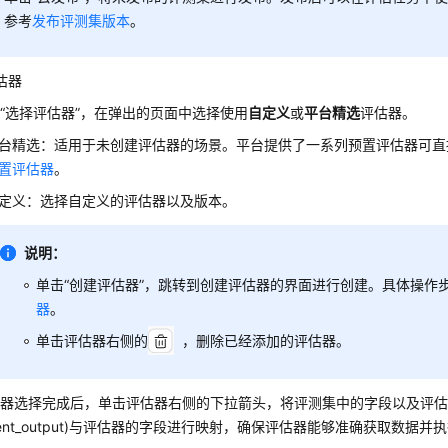
参考
发布评测集版本
。
估器
击
“选择评估器”
，在弹出的页面中选择使用
自定义
或
平台精选
评估器。
台精选：适用于未创建评估器的场景。平台提供了一系列预置评估器可直
置评估器
。
定义：选择自定义的评估器以及版本。
说明：
单击“创建评估器”，跳转到创建评估器的界面进行创建。具体操作
器
。
单击评估器右侧的
，删除已经添加的评估器。
估器选择完成后，单击评估器右侧的下拉箭头，将评测集中的字段以及评
gent_output)与评估器的字段进行映射，确保评估器能够准确获取数据并