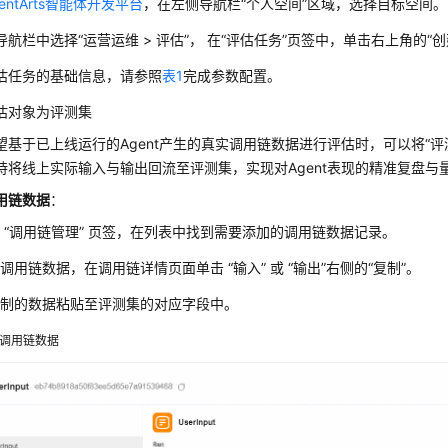
gentArts智能体开发平台
，在左侧导航栏“个人空间”区域，选择目标空间。
航栏中选择“运营运维 > 评估”， 在
“评估任务”
页签中，单击右上角的“创
估任务的基础信息，请参照
表1
完成参数配置。
估对象为评测集
望基于已上线运行的Agent产生的真实调用链数据进行评估时，可以将“评
持将线上实际输入与输出回流至评测集，实现对Agent表现的精准复盘与
用链数据
：
 “调用链管理” 页签，在列表中找到需要添加的调用链数据记录。
调用链数据，在调用链详情页面单击 “输入” 或 “输出”右侧的“复制”。
复制的数据粘贴至评测集的对应字段中。
调用链数据