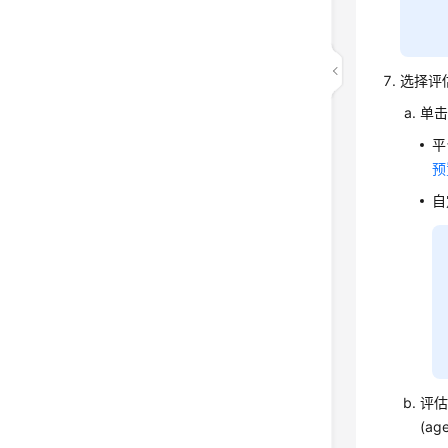
选择评
单
平
预
自
评
(a