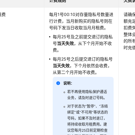
计费规则
欠费
租费
每月1号00:10对存量隐私号数量进
请确
行计费，当月新购买的隐私号则在
额充
号码
下发
当日收取当月月租费。
扣费
整体
每月25号及之前提交退订的隐私
的所
号
当天失效
，从下个月开始不收
时充
费。
每月25号之后提交退订的隐私号
当天失效
，下个月依然会收费，
从第二个月开始不收费。
说明：
若不再使用隐私保护通话
业务，请及时退订号码。
对于状态为“暂停”、“冻结
绑定”或“不可用”等状态的
号码，如果不及时退订，
将持续收取月租费用。建
议您每月25日前定期检查