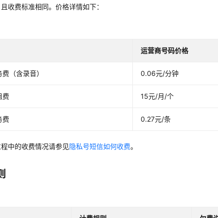
，且收费标准相同。价格详情如下：
运营商号码价格
务费（含录音）
0.06元/分钟
租费
15元/月/个
务费
0.27元/条
过程中的收费情况请参见
隐私号短信如何收费
。
则