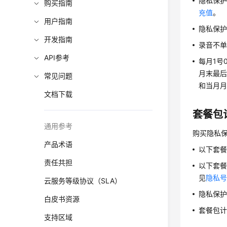
隐私保
购买指南
充值
。
用户指南
隐私保
开发指南
录音不
API参考
每月1号
月末最后
常见问题
和当月
文档下载
套餐包
通用参考
购买隐私
产品术语
以下套
责任共担
以下套
见
隐私
云服务等级协议（SLA）
隐私保
白皮书资源
套餐包
支持区域