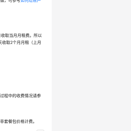
充值，可参考
如何给账户
日收取当月月租费。所以
天收取2个月月租（上月
送过程中的收费情况请参
照非套餐包价格计费。