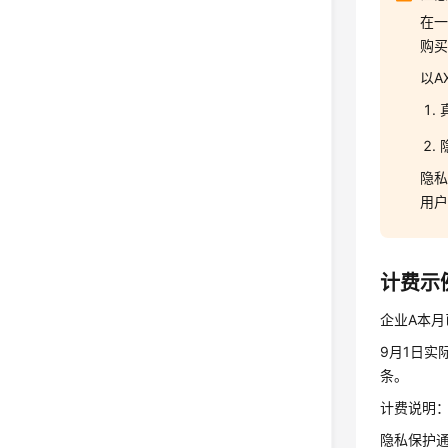
在
购
以A
隐私
用户
计费示
企业A本月
9月1日实
条。
计费说明
隐私保护通