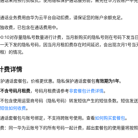
护通话采用预付费模式，使用隐私保护通话服务前，需先在华为云账户中
护通话业务费用由华为云平台自动扣费，请保证您的账户余额充足。
单独收费，
已
包含在通话费用中。
00:10对存量隐私号数量进行计费，当月新购买的隐私号则在号码
下发
当
一天下发的隐私号码，因当月月租扣费存在时间延迟，会出现次月1号当
月租）的情况。
计费详情
保护通话套餐包，价格更优惠。隐私保护通话套餐包
有效期为1年
。
餐
不含号码月租费
，号码月租费请参考
非套餐包计费详情
。
餐不包含使用运营商号码（隐私号码）转发短信产生的短信条数。短信发
号短信如何收费
。
护通话套餐包与账号绑定，不支持跨账号使用。查看
如何购买套餐包
。
计费：同一华为云账号下的所有号码一起计费，超出套餐包的使用量将按