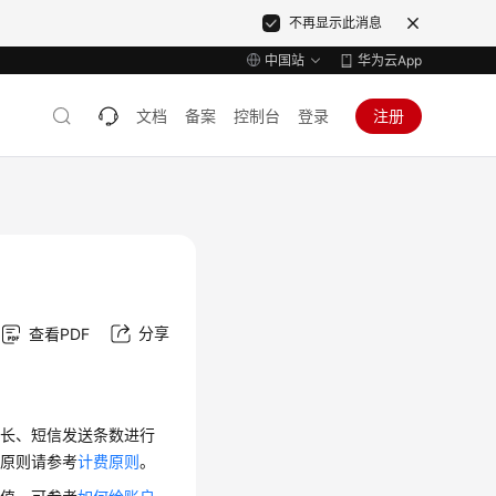
不再显示此消息
中国站
华为云App
文档
备案
控制台
登录
注册
分享
查看PDF
时长、短信发送条数进行
费原则请参考
计费原则
。