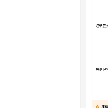
通话服
短信服
注