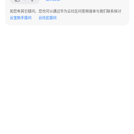
指
南
如您有其它疑问，您也可以通过华为云社区问答频道来与我们联系探讨
云宝助手提问
云社区提问
API
参
考
常
见
问
题
常
见
问
题
©2026 Huaweicloud.com 版权所有
黔ICP备20004760号-14
苏B2-20130048号
导
A2.B1.B2-20070312
增值电信业务经营许可证：B1.B2-20200593 | 代理域名注册服务机构：新网、西数
航
电子营业执照
贵公网安备 52990002000093号
账