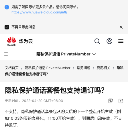
如需了解国际站更多云产品，请访问国际站。
https://www.huaweicloud.com/intl/
不再显示此消息
隐私保护通话 PrivateNumber
文档首页
/
隐私保护通话 PrivateNumber
/
常见问题
/
费用相关
/
隐私
保护通话套餐包支持退订吗？
产
隐私保护通话套餐包支持退订吗？
品
介
更新时间：
2022-04-20 GMT+08:00
绍
不支持。隐私保护通话套餐包从购买后的下一个整点开始生效（例
价
如10:03购买的套餐包，11:00开始生效），到期后自动失效，不支
格
持退订。