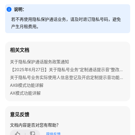
说
明
说明：
若不再使用隐私保护通话业务，请及时退订隐私号码，避免
快
产生月租费用。
速
入
门
相关文档
购
关于隐私保护通话服务政策通知
买
【2025年6月27日】关于隐私号业务“定制通话提示音”整改的重要通知
指
南
关于隐私号业务实际使用人信息登记及开启定制提示音功能的重要通知
AXB模式功能详解
用
AX模式功能详解
户
指
南
意见反馈
开
文档内容是否对您有帮助？
发
提供反馈