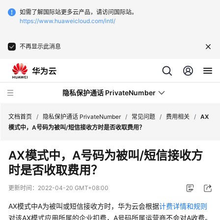
如需了解国际站更多云产品，请访问国际站。
https://www.huaweicloud.com/intl/
不再显示此消息
隐私保护通话 PrivateNumber
文档首页
/
隐私保护通话 PrivateNumber
/
常见问题
/
费用相关
/
AX
模式中，A号码为被叫/短信接收方时是否收取费用？
产
AX模式中，A号码为被叫/短信接收方
品
时是否收取费用？
介
绍
更新时间：
2022-04-20 GMT+08:00
价
AX模式中A为被叫或短信接收方时，华为云会根据
计费详情和规则
格
对该AX模式应用所属的企业扣费，A号码所属运营商不会对A收费。