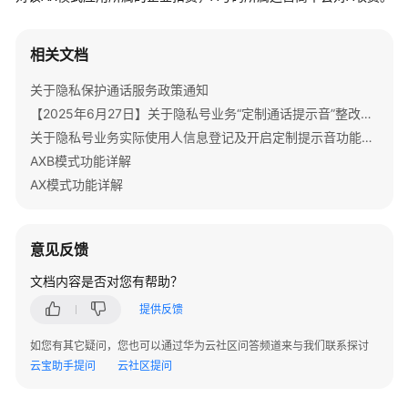
说
明
相关文档
快
关于隐私保护通话服务政策通知
速
入
【2025年6月27日】关于隐私号业务“定制通话提示音”整改的重要通知
门
关于隐私号业务实际使用人信息登记及开启定制提示音功能的重要通知
AXB模式功能详解
购
AX模式功能详解
买
指
南
意见反馈
用
文档内容是否对您有帮助？
户
提供反馈
指
南
如您有其它疑问，您也可以通过华为云社区问答频道来与我们联系探讨
云宝助手提问
云社区提问
开
发