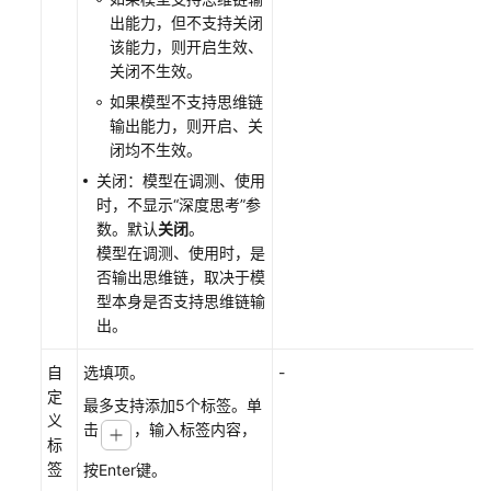
区
出能力，但不支持关闭
域
该能力，则开启生效、
关闭不生效。
系
如果模型不支持思维链
统
输出能力，则开启、关
权
闭均不生效。
限
关闭：模型在调测、使用
时，不显示“深度思考”参
数。默认
关闭
。
模型在调测、使用时，是
否输出思维链，取决于模
型本身是否支持思维链输
出。
自
选填项。
-
定
最多支持添加5个标签。单
义
击
，输入标签内容，
标
签
按Enter键。