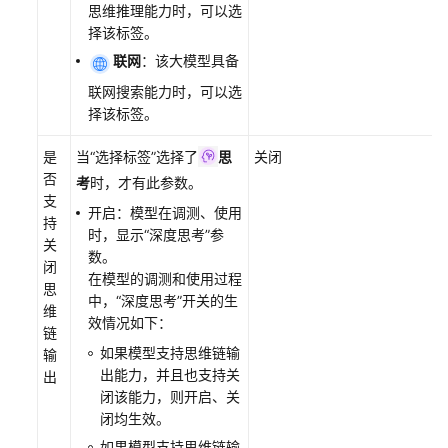
共
思维推理能力时，可以选
担
择该标签。
联网
：该大模型具备
云
联网搜索能力时，可以选
服
择该标签。
务
等
是
当“选择标签”选择了
思
关闭
级
否
考
时，才有此参数。
协
支
议
开启：模型在调测、使用
持
（SLA）
时，显示“深度思考”参
关
数。
闭
白
在模型的调测和使用过程
思
皮
中，“深度思考”开关的生
维
书
效情况如下：
链
资
如果模型支持思维链输
输
源
出能力，并且也支持关
出
闭该能力，则开启、关
支
闭均生效。
持
如果模型支持思维链输