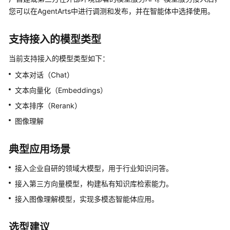
介
您可以在AgentArts中进行调测和发布，并在智能体中选择使用。
绍
支持接入的模型类型
开
始
当前支持接入的模型类型如下：
使
用
文本对话（Chat）
文本向量化（Embeddings）
计
文本排序（Rerank）
费
说
图像理解
明
典型应用场景
低
代
接入企业自研的领域大模型，用于行业知识问答。
码
接入第三方向量模型，构建私有知识库检索能力。
开
接入图像理解模型，实现多模态智能体应用。
发
应
选型建议