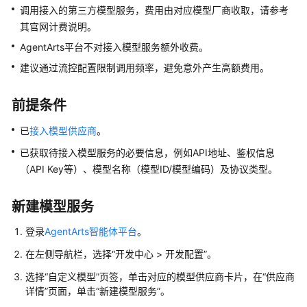
用
调用接入的第三方模型服务，费用由对应模型厂商收取，请参考
其官网计费说明。
组
AgentArts平台不对接入模型服务额外收费。
件
库
建议通过流控配置限制调用频率，避免意外产生高额费用。
模
前提条件
型
已
接入模型供应商
。
模
已获取待接入模型服务的必要信息，例如API地址、鉴权信息
型
（API Key等）、模型名称（模型ID/模型编码）及协议类型。
介
绍
新建模型服务
接
登录
AgentArts智能体平台
。
入
预
在左侧导航栏，选择“开发中心 > 开发配置”。
置
选择“自定义模型”页签，单击对应的模型供应商卡片，在“供应商
模
详情”页面，单击“新建模型服务”。
型