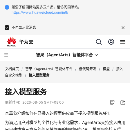
如需了解国际站更多云产品，请访问国际站。
https://www.huaweicloud.com/intl/
不再显示此消息
智果（AgentArts）智能体平台
文档首页
/
智果（AgentArts）智能体平台
/
低代码开发
/
模型
/
接入
自定义模型
/
接入模型服务
最
接入模型服务
新
动
更新时间：
2026-08-05 GMT+08:00
态
本章节介绍如何在已接入的模型供应商下接入模型服务API。
产
为满足用户对模型的个性化与专业化需求，AgentArts支持接入由用
品
户自建或第三方在外部环境部署的模型服务API。模型服务接入后，