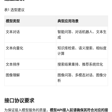
用
选
表1
选型建议
型
指
模型类型
典型应用场景
南
文本对话
智能问答、对话机器人、文本生
低
成
代
码
文本向量化
知识库检索、语义搜索、相似度
应
计算
用
开
文本排序
搜索结果重排、推荐系统优化
发
流
图像理解
图像问答、多模态对话、图像分
程
析
开
发
接口协议要求
单
智
为保证接入模型服务的质量，
模型API接入前请确保其符合对应的接