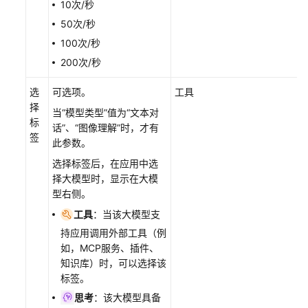
10次/秒
助
50次/秒
文
100次/秒
档
200次/秒
下
载
选
可选项。
工具
择
当“模型类型”值为“文本对
标
话”、“图像理解”时，才有
通
签
此参数。
用
参
选择标签后，在应用中选
考
择大模型时，显示在大模
型右侧。
产
工具
：当该大模型支
品
持应用调用外部工具（例
术
如，MCP服务、插件、
语
知识库）时，可以选择该
标签。
责
思考
：该大模型具备
任