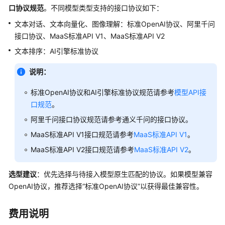
能
口协议规范
。不同模型类型支持的接口协议如下：
体
文本对话、文本向量化、图像理解：标准OpenAI协议、阿里千问
应
接口协议、MaaS标准API V1、MaaS标准API V2
用
文本排序：AI引擎标准协议
开
发
说明：
工
作
标准OpenAI协议和AI引擎标准协议规范请参考
模型API接
流
口规范
。
应
阿里千问接口协议规范请参考通义千问的接口协议。
用
MaaS标准API V1接口规范请参考
MaaS标准API V1
。
开
MaaS标准API V2接口规范请参考
MaaS标准API V2
。
发
多
选型建议
：优先选择与待接入模型原生匹配的协议。如果模型兼容
智
OpenAI协议，推荐选择“标准OpenAI协议”以获得最佳兼容性。
能
体
费用说明
应