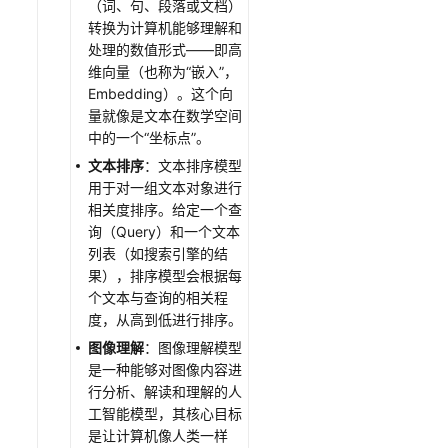
（词、句、段落或文档）
的
转换为计算机能够理解和
成
处理的数值形式——即高
员
维向量（也称为“嵌入”，
Embedding）。这个向
授
量就像是文本在数学空间
权
中的一个“坐标点”。
管
文本排序
：文本排序模型
理
用于对一组文本对象进行
相关度排序。给定一个查
资
询（Query）和一个文本
源
列表（如搜索引擎的结
与
果），排序模型会根据每
订
个文本与查询的相关程
阅
度，从高到低进行排序。
图像理解
：图像理解模型
审
是一种能够对图像内容进
计
行分析、解读和理解的人
工智能模型，其核心目标
附
是让计算机像人类一样
录