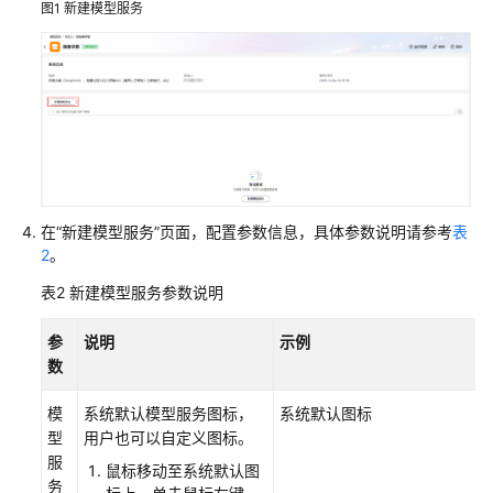
图1
新建模型服务
接
入
自
定
义
模
型
自
在“新建模型服务”页面，配置参数信息，具体参数说明请参考
表
定
2
。
义
表2
新建模型服务参数说明
模
型
参
说明
示例
接
数
入
流
模
系统默认模型服务图标，
系统默认图标
程
型
用户也可以自定义图标。
服
接
鼠标移动至系统默认图
务
入