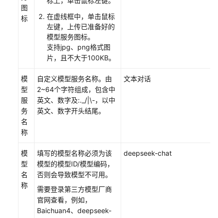
标上，单击鼠标左键。
图
模
在虚线框中，单击鼠标
标
型
左键，上传已准备好的
供
模型服务图标。
应
支持jpg、png格式图
商
片，且不大于100KB。
接
模
自定义模型服务名称。由
文本对话
入
型
2~64个字符组成，包含中
模
服
英文、数字及:._/|\-，以中
型
务
英文、数字开头结尾。
服
名
务
称
模
模
填写的模型名称必须为该
deepseek-chat
型
型
模型的模型ID/模型编码，
API
名
否则会导致模型不可用。
接
称
需要登录第三方模型厂商
口
官网查看，例如，
规
Baichuan4、deepseek-
范