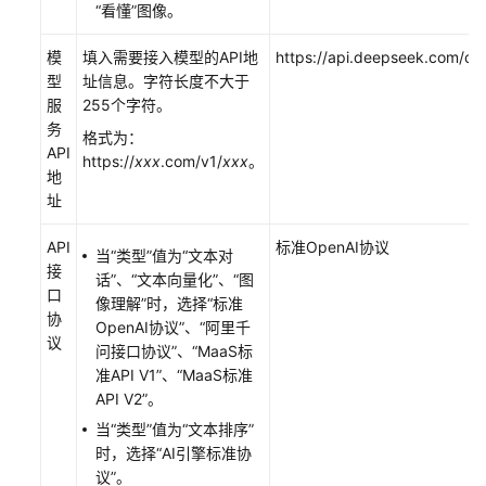
“看懂”图像。
高
模
填入需要接入模型的API地
https://api.deepseek.com/ch
代
型
址信息。字符长度不大于
码
服
255个字符。
开
务
发
格式为：
API
https://
xxx
.com/v1/
xxx
。
地
智
址
能
体
API
标准OpenAI协议
当“类型”值为“文本对
运
接
话”、“文本向量化”、“图
营
口
像理解”时，选择“标准
运
协
OpenAI协议”、“阿里千
维
议
问接口协议”、“MaaS标
准API V1”、“MaaS标准
OfficeAce
API V2”。
(PC
版)
当“类型”值为“文本排序”
时，选择“AI引擎标准协
议”。
最