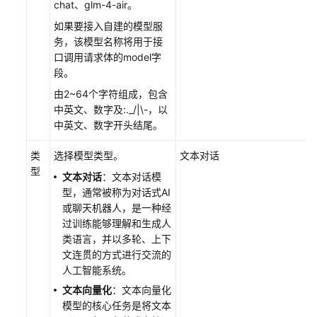
chat、glm-4-air。
如果要接入自建的模型服
调
务，该模型名称将用于接
测
口调用请求体的model字
模
段。
型
由2~64个字符组成，包含
配
中英文、数字及:._/|\-，以
置
中英文、数字开头结尾。
模
型
类
选择模型类型。
文本对话
路
型
文本对话
：文本对话模
由
型，通常被称为对话式AI
策
或聊天机器人，是一种经
略
过训练能够理解和生成人
类语言，并以多轮、上下
管
文连贯的方式进行交流的
理
人工智能系统。
使
文本向量化
：文本向量化
用
模型的核心任务是将文本
AgentArts