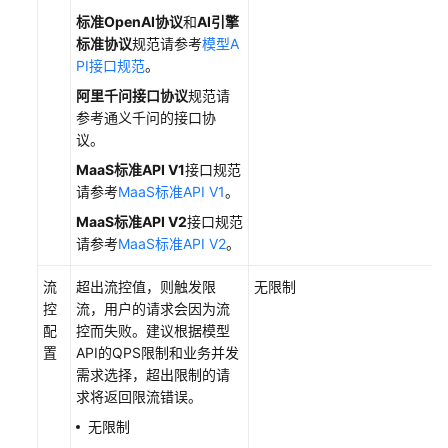
佳
标准OpenAI协议
和
AI引擎
实
标准协议
规范请参考
模型A
践
PI接口规范
。
阿里千问接口协议
规范请
API
参考通义千问的接口协
参
议。
考
MaaS标准API V1
接口规范
请参考
MaaS标准API V1
。
SDK
参
MaaS标准API V2
接口规范
考
请参考
MaaS标准API V2
。
常
流
超出流控值，则触发限
无限制
见
控
流，用户的请求会因为流
问
配
控而失败。建议根据模型
题
置
API的QPS限制和业务并发
需求选择，超出限制的请
视
求将返回限流错误。
频
无限制
帮