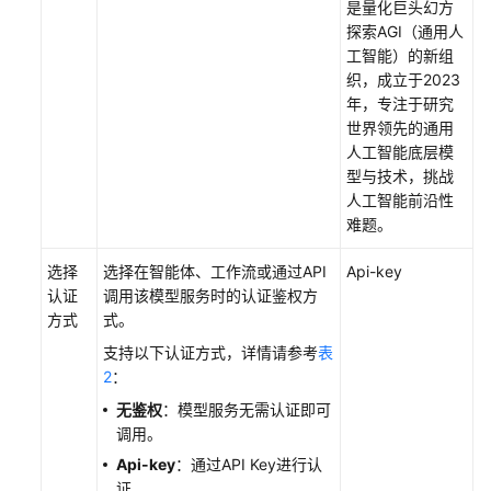
是量化巨头幻方
模
探索AGI（通用人
型
工智能）的新组
织，成立于2023
模
年，专注于研究
型
世界领先的通用
介
人工智能底层模
绍
型与技术，挑战
人工智能前沿性
接
难题。
入
预
选择
选择在智能体、工作流或通过API
Api-key
置
认证
调用该模型服务时的认证鉴权方
模
方式
式。
型
支持以下认证方式，详情请参考
表
2
：
接
无鉴权
：模型服务无需认证即可
入
调用。
自
定
Api-key
：通过API Key进行认
义
证。