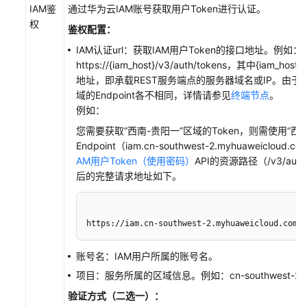
权
IAM鉴
通过华为云IAM账号获取用户Token进行认证。
管
权
鉴权配置：
理
IAM认证url：获取IAM用户Token的接口地址。例如：
https://{iam_host}/v3/auth/tokens，其中{iam_host
资
地址，即承载REST服务端点的服务器域名或IP。由于
源
域的Endpoint各不相同，详情请参见
终端节点
。
与
例如：
订
阅
您需要获取“西南-贵阳一”区域的Token，则需使用“西
Endpoint（iam.cn-southwest-2.myhuaweicloud
审
AM用户Token（使用密码）
API的资源路径（/v3/auth
计
后的完整请求地址如下。
附
录
https://iam.cn-southwest-2.myhuaweicloud.com/v
高
账号名：IAM用户所属的账号名。
代
项目：服务所属的区域信息。例如：cn-southwest-2
码
验证方式（二选一）：
开