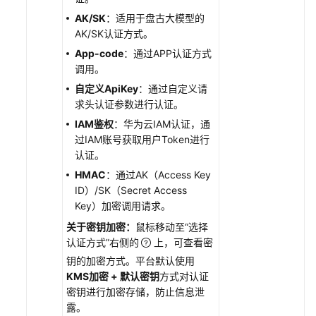
模
AK/SK
：适用于盘古大模型的
型
AK/SK认证方式。
App-code
：通过APP认证方式
自
调用。
定
自定义ApiKey
：通过自定义请
义
求头认证参数进行认证。
模
型
IAM鉴权
：华为云IAM认证，通
接
过IAM账号获取用户Token进行
入
认证。
流
HMAC
：通过AK（Access Key
程
ID）/SK（Secret Access
Key）加密调用请求。
接
关于密钥加密：
鼠标移动至“选择
入
认证方式”右侧的
上，可查看密
模
钥的加密方式。平台默认使用
型
KMS加密 + 默认密钥
方式对认证
供
密钥进行加密存储，防止信息泄
应
露。
商