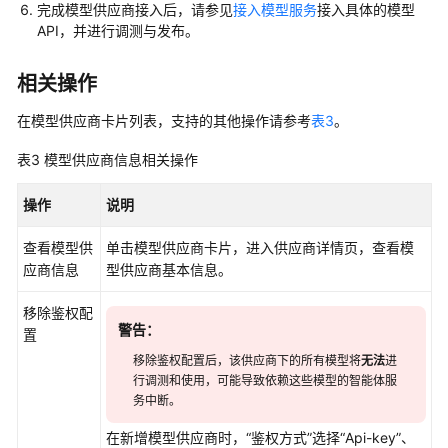
参
完成模型供应商接入后，请参见
接入模型服务
接入具体的模型
考
API，并进行调测与发布。
SDK
相关操作
参
考
在模型供应商卡片列表，支持的其他操作请参考
表3
。
表3
模型供应商信息相关操作
常
见
操作
说明
问
题
查看模型供
单击模型供应商卡片，进入供应商详情页，查看模
应商信息
型供应商基本信息。
视
频
移除鉴权配
帮
警告：
置
助
移除鉴权配置后，该供应商下的所有模型将
无法
进
行调测和使用，可能导致依赖这些模型的智能体服
文
务中断。
档
下
在新增模型供应商时，“鉴权方式”选择“Api-key”、