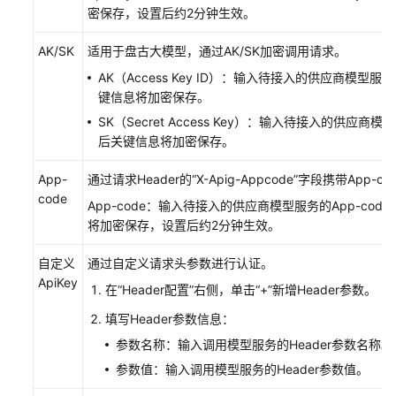
密保存，设置后约2分钟生效。
配
置
AK/SK
适用于盘古大模型，通过AK/SK加密调用请求。
模
AK（Access Key ID）：输入待接入的供应商模型服
型
键信息将加密保存。
路
SK（Secret Access Key）：输入待接入的供应商
由
后关键信息将加密保存。
策
略
App-
通过请求Header的
“X-Apig-Appcode”
字段携带App-c
code
App-code：输入待接入的供应商模型服务的App-co
管
将加密保存，设置后约2分钟生效。
理
使
自定义
通过自定义请求头参数进行认证。
用
ApiKey
AgentArts
在
“Header配置”
右侧，单击
“+”
新增Header参数。
的
填写Header参数信息：
成
员
参数名称：输入调用模型服务的Header参数名称。
参数值：输入调用模型服务的Header参数值。
授