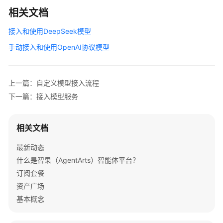
务
相关文档
等
级
接入和使用DeepSeek模型
协
议
手动接入和使用OpenAI协议模型
（SLA）
白
上一篇：自定义模型接入流程
皮
下一篇：接入模型服务
书
资
源
相关文档
支
最新动态
持
什么是智果（AgentArts）智能体平台？
区
订阅套餐
域
资产广场
基本概念
系
统
权