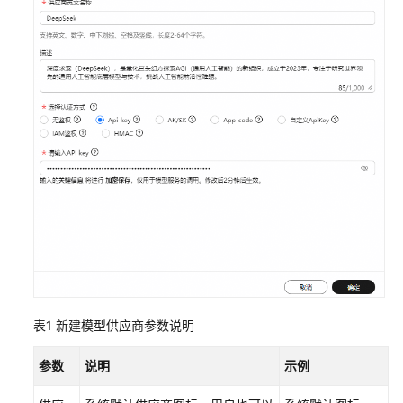
低
代
码
应
用
开
发
流
程
开
发
单
智
能
体
表1
新建模型供应商参数说明
应
用
参数
说明
示例
开