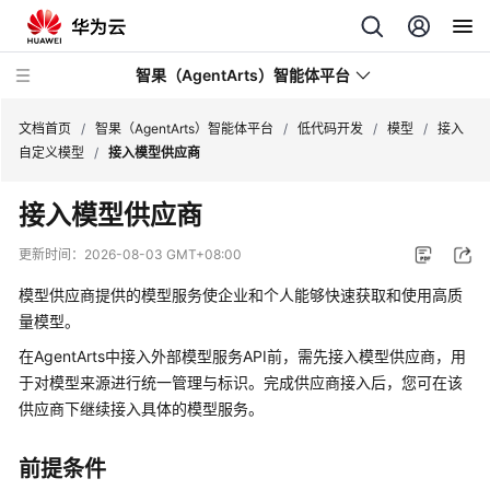
智果（AgentArts）智能体平台
文档首页
/
智果（AgentArts）智能体平台
/
低代码开发
/
模型
/
接入
自定义模型
/
接入模型供应商
最
接入模型供应商
新
动
更新时间：
2026-08-03 GMT+08:00
态
模型供应商提供的模型服务使企业和个人能够快速获取和使用高质
产
量模型。
品
在AgentArts中接入外部模型服务API前，需先接入模型供应商，用
介
于对模型来源进行统一管理与标识。完成供应商接入后，您可在该
绍
供应商下继续接入具体的模型服务。
开
前提条件
始