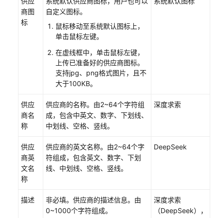
供应
系统默认供应商图标，用户也可以
系统默认图标
发
商图
自定义图标。
工
标
鼠标移动至系统默认图标上，
作
单击鼠标左键。
流
应
在虚线框中，单击鼠标左键，
上传已准备好的供应商图标。
用
支持jpg、png格式图片，且不
大于100KB。
开
发
供应
供应商的名称。由2~64个字符组
深度求索
多
商名
成，包含中英文、数字、下划线、
智
称
中划线、空格、竖线。
能
体
供应
供应商的英文名称。由2~64个字
DeepSeek
应
商英
符组成，包含英文、数字、下划
用
文名
线、中划线、空格、竖线。
称
组
件
描述
非必填。供应商的描述信息。由
深度求索
库
0~1000个字符组成。
（DeepSeek），