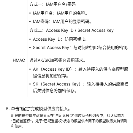
发
方式一：IAM用户名/密码
IAM用户名：IAM用户的名称。
智
IAM密码：IAM用户的登录密码。
能
体
方式二：Access Key ID / Secret Access Key
运
Access Key ID：访问密钥ID。
营
Secret Access Key：与访问密钥ID结合使用的密钥。
运
维
HMAC
通过AK/SK加密签名调用请求。
OfficeAce
AK（Access Key ID）：输入待接入的供应商模型服
(PC
键信息将加密保存。
版)
SK（Secret Access Key）：输入待接入的供应商
后关键信息将加密保存。
最
佳
实
单击“确定”完成模型供应商接入。
践
新建的模型供应商将显示在“自定义模型”供应商卡片列表中，默认状态为
“已配置鉴权”。处于“已配置鉴权”状态的模型供应商下的模型服务支持调测
和使用。
API