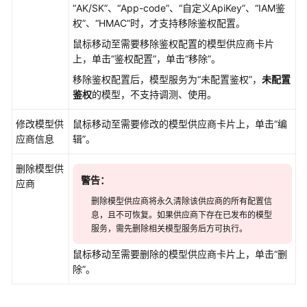
载
“AK/SK”、“App-code”、“自定义ApiKey”、“IAM鉴
权”、“HMAC”时，才支持移除鉴权配置。
鼠标移动至需要移除鉴权配置的模型供应商卡片
通
上，单击“鉴权配置”，单击“移除”。
用
参
移除鉴权配置后，模型服务为“未配置鉴权”，
未配置
考
鉴权
的模型，不支持调测、使用。
修改模型供
鼠标移动至需要修改的模型供应商卡片上，单击“编
产
应商信息
辑”。
品
术
删除模型供
语
警告：
应商
责
删除模型供应商将永久清除该供应商的所有配置信
息，且不可恢复。如果供应商下存在已发布的模型
任
服务，需先删除相关模型服务后方可执行。
共
担
鼠标移动至需要删除的模型供应商卡片上，单击“删
除”。
云
服