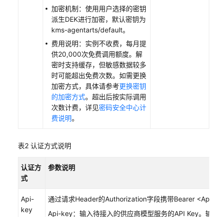
加密机制：使用用户选择的密钥
接
派生DEK进行加密，默认密钥为
入
kms-agentarts/default。
模
费用说明：实例不收费，每月提
型
供20,000次免费调用额度。解
服
密时支持缓存，但敏感数据较多
务
时可能超出免费次数。如需更换
加密方式，具体请参考
更换密钥
模
的加密方式
。超出后按实际调用
型
次数计费，详见
密码安全中心计
API
费说明
。
接
口
表2
认证方式说明
规
范
认证方
参数说明
式
调
测
Api-
通过请求Header的Authorization字段携带Bearer <Ap
模
key
型
Api-key：输入待接入的供应商模型服务的API Key。