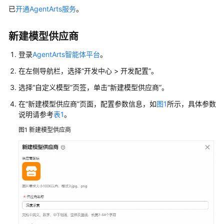
使
已
开通AgentArts服务
。
用
计
新建模型供应商
费
登录
AgentArts智能体平台
。
说
明
在左侧导航栏，选择“开发中心 > 开发配置”。
选择“自定义模型”页签，单击“新建模型供应商”。
低
代
在“新建模型供应商”页面，配置参数信息，如
图1
所示，具体参数
码
说明请参考
表1
。
开
图1
新建模型供应商
发
应
用
选
型
指
南