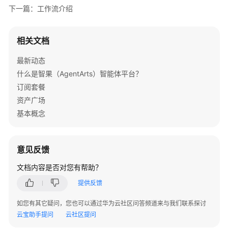
用
下一篇：工作流介绍
选
型
指
相关文档
南
最新动态
低
什么是智果（AgentArts）智能体平台？
代
订阅套餐
码
资产广场
应
基本概念
用
开
发
意见反馈
流
程
文档内容是否对您有帮助？
提供反馈
开
发
如您有其它疑问，您也可以通过华为云社区问答频道来与我们联系探讨
单
云宝助手提问
云社区提问
智