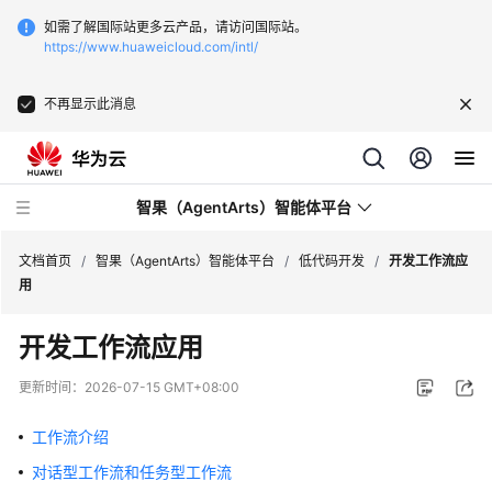
如需了解国际站更多云产品，请访问国际站。
https://www.huaweicloud.com/intl/
不再显示此消息
智果（AgentArts）智能体平台
文档首页
/
智果（AgentArts）智能体平台
/
低代码开发
/
开发工作流应
用
最
开发工作流应用
新
动
更新时间：
2026-07-15 GMT+08:00
态
工作流介绍
产
对话型工作流和任务型工作流
品