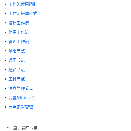
介
工作流使用限制
绍
工作流搭建范式
开
搭建工作流
始
使用工作流
使
管理工作流
用
基础节点
计
通用节点
费
说
逻辑节点
明
工具节点
低
消息管理节点
代
变量&知识节点
码
节点配置管理
开
发
应
上一篇：管理应用