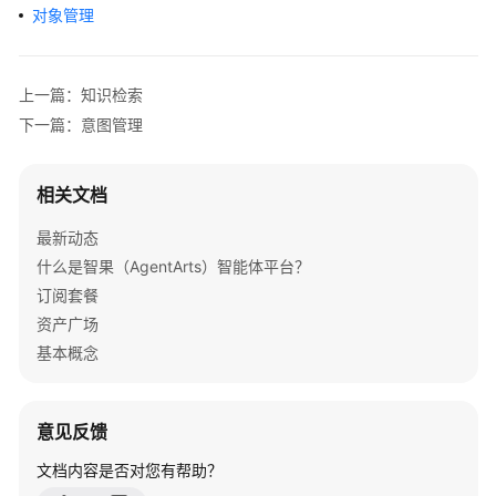
介
对象管理
绍
开
上一篇：知识检索
始
下一篇：意图管理
使
用
相关文档
计
费
最新动态
说
什么是智果（AgentArts）智能体平台？
明
订阅套餐
资产广场
低
基本概念
代
码
开
意见反馈
发
文档内容是否对您有帮助？
应