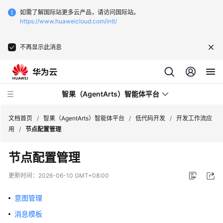
如需了解国际站更多云产品，请访问国际站。
https://www.huaweicloud.com/intl/
不再显示此消息
智果（AgentArts）智能体平台
文档首页
/
智果（AgentArts）智能体平台
/
低代码开发
/
开发工作流应
用
/
节点配置管理
最
节点配置管理
新
动
更新时间：
2026-06-10 GMT+08:00
态
意图管理
产
消息模板
品