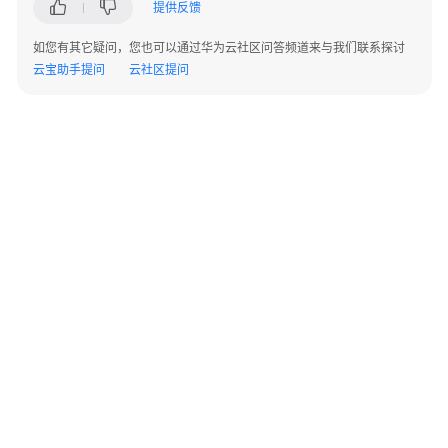
提供反馈
用
选
如您有其它疑问，您也可以通过华为云社区问答频道来与我们联系探讨
型
云宝助手提问
云社区提问
指
南
低
代
码
应
用
开
发
流
程
开
©2026 Huaweicloud.com 版权所有
黔ICP备20004760号-14
苏B2-20130048号
A2.B1.B2-20070312
发
增值电信业务经营许可证：B1.B2-20200593 | 代理域名注册服务机构：新网、西数
单
电子营业执照
贵公网安备 52990002000093号
智