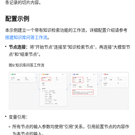
条记录的切片内容。
云
配置示例
服
务
本示例建立一个带有知识检索功能的工作流，详细配置介绍请参考
等
搭建知识库问答工作流
。
级
节点连接：
将“开始节点”连接至“知识检索节点”，再连接“大模型节
协
议
点”和“结束节点”。
（SLA）
图9
知识库问答工作流
白
皮
书
资
源
支
变量引用：
持
所有节点的输入参数均使用“引用”关系，引用前置节点的内容作
区
为本节点的输入。
域