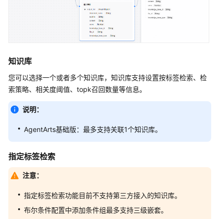
基
础
节
点
知识库
通
您可以选择一个或者多个知识库，知识库支持设置按标签检索、检
用
索策略、相关度阈值、topk召回数量等信息。
节
点
说明：
逻
AgentArts基础版：最多支持关联1个知识库。
辑
节
指定标签检索
点
注意：
工
具
指定标签检索功能目前不支持第三方接入的知识库。
节
布尔条件配置中添加条件组最多支持三级嵌套。
点