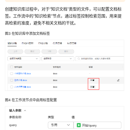
创建知识库过程中，对于“知识文档”类型的文件，可以配置文档标
消
签。工作流中的“知识检索”节点，通过标签控制检索范围，用来提
息
管
高检索的准度，避免不相关文档的干扰。
理
图3
在知识库中添加文档标签
节
点
变
量
&
知
识
节
点
图4
在工作流节点中启用标签配置
变
量
赋
值