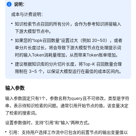
说明：
任
务
成本与计费说明：
型
知识检索节点召回的所有分片，会作为参考知识拼接输入
工
下游大模型节点中。
作
流
如果您的“topk召回数量”设置过大（例如 20~50），或者
单分片长度过长，将会导致下游大模型节点在处理提示词
工
时的输入Token消耗量增加，从而带来Token账单增加。
作
建议根据知识库的分片切片长度，将Top-K 召回数量合理
流
限制在 3~5 个，以保证大模型运行在最佳的成本区间内。
使
用
限
输入参数
制
输入参数固定只有1个，参数名称为query且不可修改，类型是字符
串，表示待知识检索的问题。通常引用开始节点的值，该变量决定
工
了检索的搜索词。
作
流
设置参数值时，支持“引用”和“输入”两种方式。
搭
引用：支持用户选择工作流中已包含的前置节点的输出变量值以
建