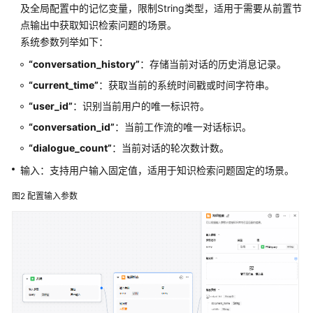
及全局配置中的记忆变量，限制String类型，适用于需要从前置节
范
式
点输出中获取知识检索问题的场景。
系统参数列举如下：
搭
“conversation_history”
：存储当前对话的历史消息记录。
建
“current_time”
：获取当前的系统时间戳或时间字符串。
工
作
“user_id”
：识别当前用户的唯一标识符。
流
“conversation_id”
：当前工作流的唯一对话标识。
“dialogue_count”
：当前对话的轮次数计数。
使
用
输入：支持用户输入固定值，适用于知识检索问题固定的场景。
工
作
图2
配置输入参数
流
管
理
工
作
流