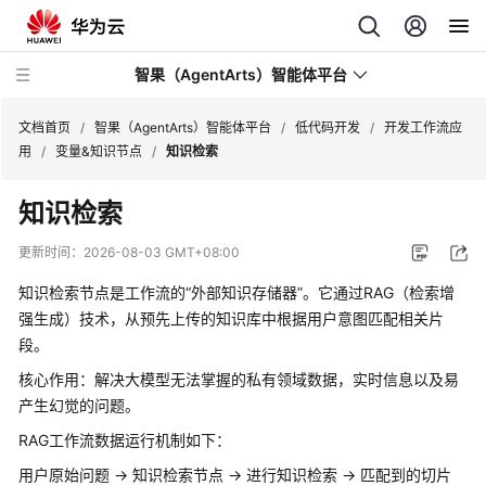
智果（AgentArts）智能体平台
文档首页
/
智果（AgentArts）智能体平台
/
低代码开发
/
开发工作流应
用
/
变量&知识节点
/
知识检索
最
知识检索
新
动
更新时间：
2026-08-03 GMT+08:00
态
知识检索节点是工作流的“外部知识存储器”。它通过RAG（检索增
产
强生成）技术，从预先上传的知识库中根据用户意图匹配相关片
品
段。
介
核心作用：解决大模型无法掌握的私有领域数据，实时信息以及易
绍
产生幻觉的问题。
开
RAG工作流数据运行机制如下：
始
用户原始问题 → 知识检索节点 → 进行知识检索 → 匹配到的切片