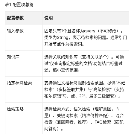
表1
配置项总览
低
代
配置参数
说明
码
应
输入参数
固定只有1个且名称为query（不可修改），
用
类型为String，表示待检索的问题。通常引用
开
开始节点作为搜索词。
发
流
知识库
选择关联的知识库（支持关联多个）。可通
程
过“仅查询指定标签的文档”功能结合标签过
滤，缩小查询范围。
开
发
指定标签检索
支持通过文档标签限制检索范围。提供“基础
单
检索”（多标签取并集）与“高级检索”（支持
智
布尔逻辑“与、或、非”，最多三级嵌套）。
能
体
检索策略
选择检索方式：语义检索（理解意图，向
应
量）、关键词检索（精准倒排匹配）、混合
用
检索（兼顾两者，推荐）、FAQ检索（匹配
问答对）。
开