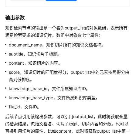
文
档
输出参数
下
知识检索节点的输出是一个名为output_list的对象数组，表示所有
载
满足检索要求的知识切片。数组中对象有七个属性：
document_name，知识切片所在的知识文档名称。
通
subtitle，知识切片子标题。
用
参
content，知识切片的内容。
考
score，知识切片的匹配度得分，output_list中的元素按照得分由
高到低排序。
产
knowledge_base_id，文件所属知识库ID。
品
术
knowledge_base_type，文件所属知识库类型。
语
file_id，文件ID。
责
后续节点引用该输出参数，可以引用output_list，此时将获取全量
任
的检索结果，包括文档名、切片子标题、切片内容和分数。也可以
共
直接引用切片的属性，比如content，此时将获取output_list中第一
担