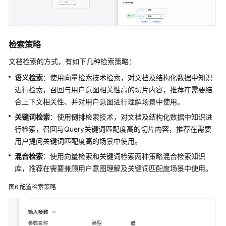
多
智
能
体
检索策略
应
用
文档检索的方式，有如下几种检索策略：
语义检索
：使用向量检索技术检索，对文档及结构化数据中知识
组
进行检索，召回与用户意图相关性高的切片内容，推荐在需要结
件
合上下文相关性、并对用户意图进行理解场景中使用。
库
关键词检索
：使用倒排检索技术，对文档及结构化数据中知识进
模
行检索，召回与Query关键词匹配度高的切片内容，推荐在需要
型
用户提问关键词匹配度高的场景中使用。
混合检索
：使用向量检索和关键词检索两种策略混合检索知识
管
库，推荐在需要兼顾用户意图理解及关键词匹配度场景中使用。
理
使
图6
配置检索策略
用
AgentArts
的