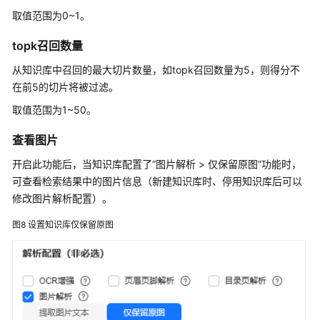
实
取值范围为0~1。
践
topk召回数量
API
参
从知识库中召回的最大切片数量，如topk召回数量为5，则得分不
考
在前5的切片将被过滤。
取值范围为1~50。
SDK
参
查看图片
考
开启此功能后，当知识库配置了“图片解析 > 仅保留原图”功能时，
常
可查看检索结果中的图片信息（新建知识库时、停用知识库后可以
见
修改图片解析配置）。
问
图8
设置知识库仅保留原图
题
视
频
帮
助