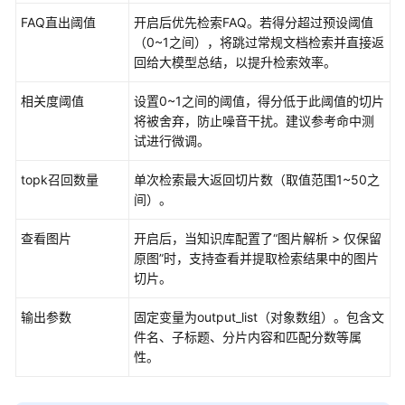
发
FAQ直出阈值
开启后优先检索FAQ。若得分超过预设阈值
工
（0~1之间），将跳过常规文档检索并直接返
作
回给大模型总结，以提升检索效率。
流
应
相关度阈值
设置0~1之间的阈值，得分低于此阈值的切片
用
将被舍弃，防止噪音干扰。建议参考命中测
试进行微调。
工
作
topk召回数量
单次检索最大返回切片数（取值范围1~50之
流
间）。
介
查看图片
开启后，当知识库配置了“图片解析 > 仅保留
绍
原图”时，支持查看并提取检索结果中的图片
切片。
对
话
输出参数
固定变量为output_list（对象数组）。包含文
型
件名、子标题、分片内容和匹配分数等属
工
性。
作
流
和