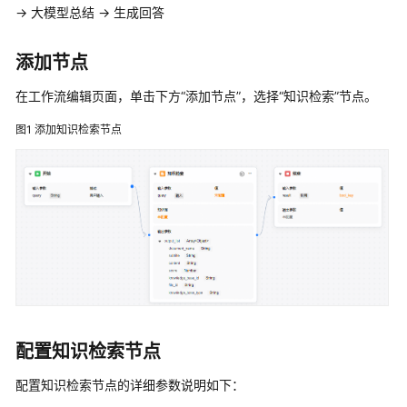
使
→ 大模型总结 → 生成回答
用
添加节点
计
费
在工作流编辑页面，单击下方“添加节点”，选择“知识检索”节点。
说
明
图1
添加知识检索节点
低
代
码
开
发
应
用
选
型
配置知识检索节点
指
配置知识检索节点的详细参数说明如下：
南