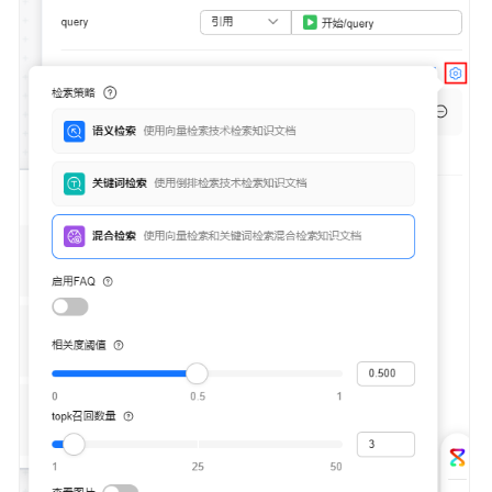
成
员
授
权
管
理
资
源
与
订
阅
审
计
附
录