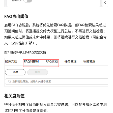
高
代
码
FAQ直出阈值
开
发
启用FAQ功能后，系统将优先检索FAQ数据。当FAQ检索结果超过
预设阈值时，将直接提交给大模型进行总结，不再进行文档检索；
智
如果未超过阈值或未命中结果，则将继续进行文档检索（可能会带
能
来一定的性能开销）。
体
运
图7
知识库中上传FAQ类型文档
营
运
维
OfficeAce
(PC
版)
相关度阈值
最
得分低于相关度阈值的搜索结果会被过滤，可以参考知识库命中测
佳
试的相关度分值调整该阈值。