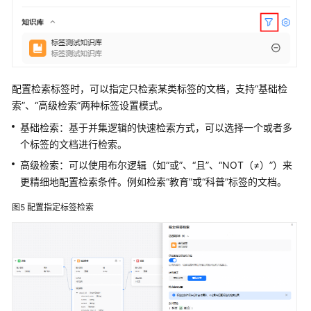
变
量
聚
合
配置检索标签时，可以指定只检索某类标签的文档，支持“基础检
知
索”、“高级检索”两种标签设置模式。
识
基础检索：基于并集逻辑的快速检索方式，可以选择一个或者多
检
个标签的文档进行检索。
索
高级检索：可以使用布尔逻辑（如“或”、“且”、“NOT（≠）”）来
节
更精细地配置检索条件。例如检索“教育”或“科普”标签的文档。
点
配
图5
配置指定标签检索
置
管
理
开
发