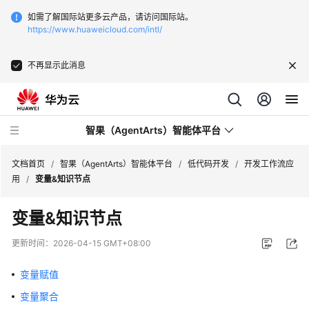
如需了解国际站更多云产品，请访问国际站。
https://www.huaweicloud.com/intl/
不再显示此消息
智果（AgentArts）智能体平台
文档首页
/
智果（AgentArts）智能体平台
/
低代码开发
/
开发工作流应
用
/
变量&知识节点
最
变量&知识节点
新
动
更新时间：
2026-04-15 GMT+08:00
态
变量赋值
产
变量聚合
品