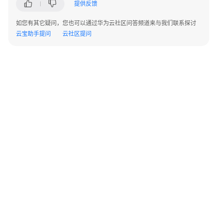
提供反馈
用
选
如您有其它疑问，您也可以通过华为云社区问答频道来与我们联系探讨
型
云宝助手提问
云社区提问
指
南
低
代
码
应
用
开
发
流
程
开
©2026 Huaweicloud.com 版权所有
黔ICP备20004760号-14
苏B2-20130048号
A2.B1.B2-20070312
发
增值电信业务经营许可证：B1.B2-20200593 | 代理域名注册服务机构：新网、西数
单
电子营业执照
贵公网安备 52990002000093号
智