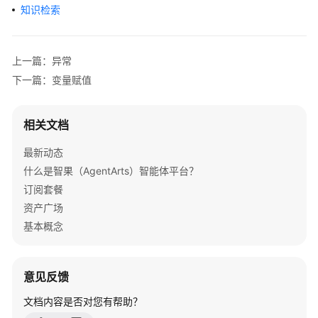
介
知识检索
绍
开
上一篇：异常
始
下一篇：变量赋值
使
用
相关文档
计
费
最新动态
说
什么是智果（AgentArts）智能体平台？
明
订阅套餐
资产广场
低
基本概念
代
码
开
意见反馈
发
文档内容是否对您有帮助？
应