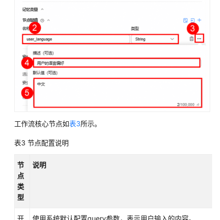
实
践
API
参
考
SDK
参
考
工作流核心节点如
表3
所示。
常
见
表3
节点配置说明
问
题
节
说明
点
视
类
频
型
帮
助
开
使用系统默认配置query参数，表示用户输入的内容。