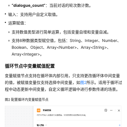
“dialogue_count”
：当前对话的轮次数计数。
消
输入：支持用户自定义取值。
息
管
运算赋值：
理
支持数值类型进行简单运算，包括变量自增和变量自减。
节
支持8种数据类型赋空值，包括：String、Integer、Number、
点
Boolean、Object、Array<Number>、Array<String>、
变
Array<Integer>。
量
循环节点中变量赋值配置
&
知
变量赋值节点支持在循环体内部引用，只支持更改循环体中间变量
识
的值，被赋值变量仅支持选择中间变量，如
图2
所示。适用于循环过
节
程中动态更新中间变量，自定义循环逻辑中进行参数传递的场景。
点
图2
配置循环内变量赋值节点
变
量
赋
值