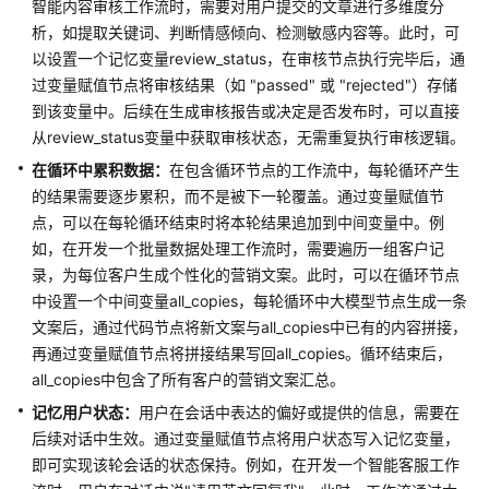
使
智能内容审核工作流时，需要对用户提交的文章进行多维度分
用
析，如提取关键词、判断情感倾向、检测敏感内容等。此时，可
以设置一个记忆变量review_status，在审核节点执行完毕后，通
计
过变量赋值节点将审核结果（如 "passed" 或 "rejected"）存储
费
到该变量中。后续在生成审核报告或决定是否发布时，可以直接
说
从review_status变量中获取审核状态，无需重复执行审核逻辑。
明
在循环中累积数据：
在包含循环节点的工作流中，每轮循环产生
的结果需要逐步累积，而不是被下一轮覆盖。通过变量赋值节
低
代
点，可以在每轮循环结束时将本轮结果追加到中间变量中。例
码
如，在开发一个批量数据处理工作流时，需要遍历一组客户记
开
录，为每位客户生成个性化的营销文案。此时，可以在循环节点
发
中设置一个中间变量all_copies，每轮循环中大模型节点生成一条
文案后，通过代码节点将新文案与all_copies中已有的内容拼接，
应
再通过变量赋值节点将拼接结果写回all_copies。循环结束后，
用
all_copies中包含了所有客户的营销文案汇总。
选
记忆用户状态：
用户在会话中表达的偏好或提供的信息，需要在
型
后续对话中生效。通过变量赋值节点将用户状态写入记忆变量，
指
即可实现该轮会话的状态保持。例如，在开发一个智能客服工作
南