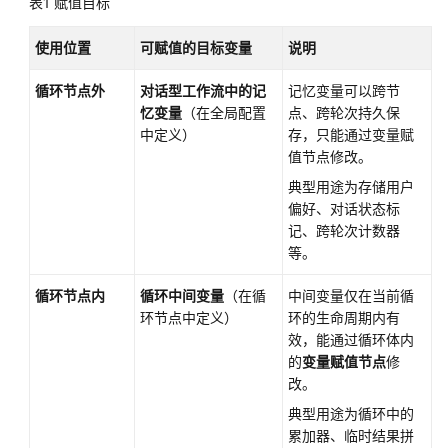
表1
赋值目标
发
工
使用位置
可赋值的目标变量
说明
作
流
循环节点外
对话型工作流中的记
记忆变量可以跨节
应
忆变量
（在全局配置
点、跨轮次持久保
用
中定义）
存，只能通过变量赋
值节点修改。
工
典型用途为存储用户
作
偏好、对话状态标
流
记、跨轮次计数器
介
等。
绍
循环节点内
循环中间变量
（在循
中间变量仅在当前循
对
环节点中定义）
环的生命周期内有
话
效，能通过循环体内
型
的
变量赋值节点
修
工
改。
作
典型用途为循环中的
流
累加器、临时结果拼
和