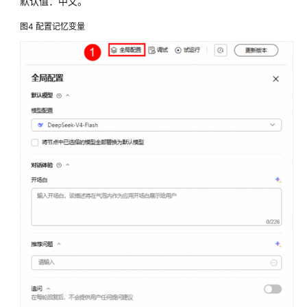
默认值：中文。
高
代
图4
配置记忆变量
码
开
发
智
能
体
运
营
运
维
OfficeAce
(PC
版)
最
佳