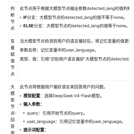
判
此节点用于根据大模型节点输出参数detected_lang的值判
系
断
IF
分支：大模型节点的detected_lang的值不等于none。
统
节
ELSE
分支：大模型节点的detected_lang的值等于none。
权
点
限
变
当大模型节点检测到用户的语言偏好后，将记忆变量的值更新
量
参数名称：记忆变量中的user_language。
赋
类型、值：引用“识别用户语言偏好”大模型节点的detected_la
值
节
点
大
此节点将根据用户偏好语言来回答用户的问题。
模
模型配置
：选择DeepSeek-V4-Flash模型。
型
输入参数：
节
点-
query：引用开始节点的query。
回
user_language：引用记忆变量中的user_language。
答
提示词配置：
用