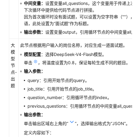
中间变量：
设置变量all_questions，这个变量用于传递
下次循环中提供给代码节点进行拼接。
因为首次循环时没有面试题，可以设置为空字符串（""），
语，此处设置为“面试题”作为标题。
输出参数：
设置变量output，引用循环节点的中间变量all_que
大
此节点根据用户输入的岗位名称，对应生成一道面试题。
模
模型配置
：选择DeepSeek-V4-Flash模型。
型
单击
，将温度设置为0.8，保证每轮生成不同的题目。
节
输入参数：
点-
出
query：引用开始节点的query。
题
job_title：引用开始节点的job_title。
question_number：引用循环节点的index。
previous_questions：引用循环节点的中间变量all_questi
输出参数：
单击输出区域右上角的
“
”
，选择输出格式为“JSON”。
定义内容如下：