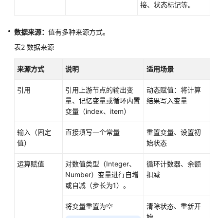
接、状态标记等。
任
务
型
数据来源：
值有多种来源方式。
工
表2
数据来源
作
流
来源方式
说明
适用场景
工
引用
引用上游节点的输出变
动态赋值：将计算
作
量、记忆变量或循环内置
结果写入变量
流
变量（index、item）
使
用
输入（固定
直接填写一个常量
重置变量、设置初
限
值）
始状态
制
运算赋值
对数值类型（Integer、
循环计数器、余额
工
Number）变量进行自增
扣减
作
或自减（步长为1）。
流
搭
将变量重置为空
清除状态、重新开
建
始