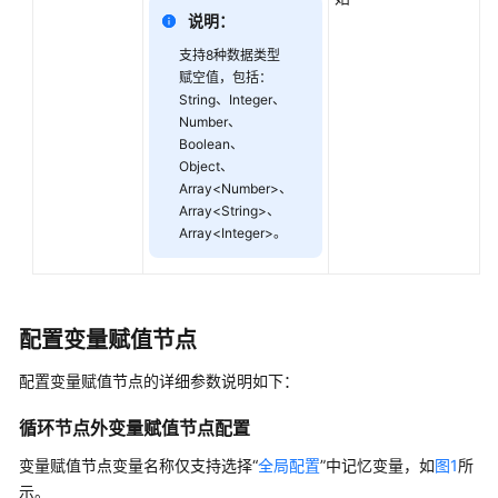
范
说明：
式
支持8种数据类型
赋空值，包括：
搭
String、Integer、
建
Number、
工
Boolean、
作
Object、
流
Array<Number>、
Array<String>、
Array<Integer>。
使
用
工
作
流
配置变量赋值节点
配置变量赋值节点的详细参数说明如下：
管
理
循环节点外变量赋值节点配置
工
作
变量赋值节点变量名称仅支持选择“
全局配置
”中记忆变量，如
图1
所
流
示。