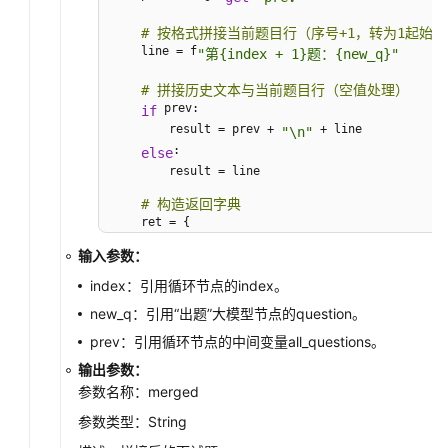
# 按格式拼接当前题目行（序号+1，转为1起始
    line = f
"第{index + 1}题：{new_q}"
# 拼接历史文本与当前题目行（空值处理）
 prev:

if
        result = prev + 
 + line

"\n"
:

else
        result = line

# 构造返回字典
    ret = {

: result

"merged"
输入参数：
    }

 ret
return
index：引用循环节点的index。
new_q：引用“出题”大模型节点的question。
prev：引用循环节点的中间变量all_questions。
输出参数：
参数名称：merged
参数类型：String