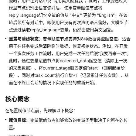
流时，用户在对话中说"请用英文回复我"。此时，工作流通过大
低
模型节点识别出语言偏好后，使用变量赋值节点将
代
reply_language记忆变量的值从 "中文" 更新为 "English"。在该
码
轮后续所有对话中，即使用户没有再次声明语言偏好，大模型节
应
点通过读取reply_language变量，仍然会使用英文回复。
用
重置与清除状态：
变量赋值节点支持对8种数据类型赋空值，适合
开
用于在任务完成后清除临时数据、恢复初始状态。例如，在开发
发
一个多次任务工作流时，用户完成一次任务后说“我要再来一次”。
流
此时，通过变量赋值节点将collected_data赋空值（清除上一次
程
的采集数据）、将current_stage赋固定值“start”（回到起始阶
开
段），同时对task_count执行自增+1（记录累计任务次数），从
发
而在不终止会话的情况下实现任务的重新开始。
单
智
核心概念
能
体
在配置赋值节点前，先理解以下概念：
应
赋值目标：
变量赋值节点能够修改的变量类型取决于它所在的位
用
置。
开