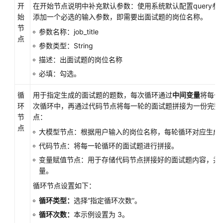
开
在开始节点说明中补充默认参数：使用系统默认配置query
始
添加一个必选的输入参数，即需要出面试题的岗位名称。
节
参数名称：job_title
点
参数类型：String
描述：出面试题的岗位名称
必填：勾选。
循
用于指定生成的面试题的题数，每次循环通过
中间变量
将每一
环
次循环中，再通过代码节点将每一轮的面试题拼接为一份完整
节
点：
点
大模型节点：根据用户输入的岗位名称，每轮循环对应生成
代码节点：将每一轮循环的面试题进行拼接。
变量赋值节点：用于存储代码节点拼接好的面试题内容，并
量。
循环节点设置如下：
循环类型：
选择“指定循环次数”。
循环次数：
本示例设置为 3。