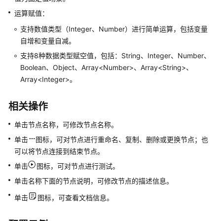
多
运算赋值：
智
能
支持数值类型（Integer、Number）进行简单运算，包括变量
体
自增和变量自减。
应
支持8种数据类型赋空值，包括：String、Integer、Number、
用
Boolean、Object、Array<Number>、Array<String>、
Array<Integer>。
组
件
库
相关操作
单击节点名称，可修改节点名称。
模
型
单击
图标，可对节点进行重命名、复制、删除或更换节点；也
可以将节点连接到结束节点。
管
单击
图标，可对节点进行测试。
理
使
单击名称下面的节点说明，可修改节点的描述信息。
用
单击
图标，可查看文档信息。
AgentArts
的