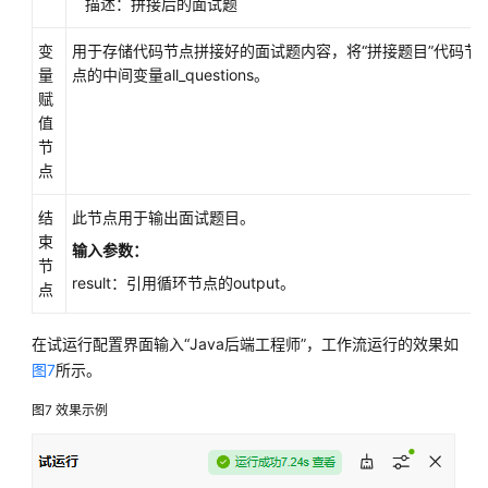
描述：拼接后的面试题
变
用于存储代码节点拼接好的面试题内容，将“拼接题目”代码节点
量
点的中间变量all_questions。
赋
值
节
点
结
此节点用于输出面试题目。
束
输入参数：
节
result：引用循环节点的output。
点
在试运行配置界面输入“Java后端工程师”，工作流运行的效果如
图7
所示。
图7
效果示例