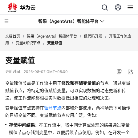
智果（AgentArts）智能体平台
文档首页
/
智果（AgentArts）智能体平台
/
低代码开发
/
开发工作流应
用
/
变量&知识节点
/
变量赋值
最
变量赋值
新
动
更新时间：
2026-08-07 GMT+08:00
态
变量赋值节点是工作流中用于
修改和存储变量值
的节点。通过变量
产
赋值节点，将特定的值赋给变量，可以实现数据的动态更新和传
品
递，使工作流能够根据实时数据做出相应的处理和决策。
介
变量赋值节点支持在
循环节点
内部和外部使用，两种场景下可操作
绍
的目标变量不同。变量赋值节点应用广泛，例如：
开
存储中间结果
：
在工作流中，将中间计算或处理的结果通过变量
始
赋值节点存储到变量中，以便后续节点使用。例如，在开发一个