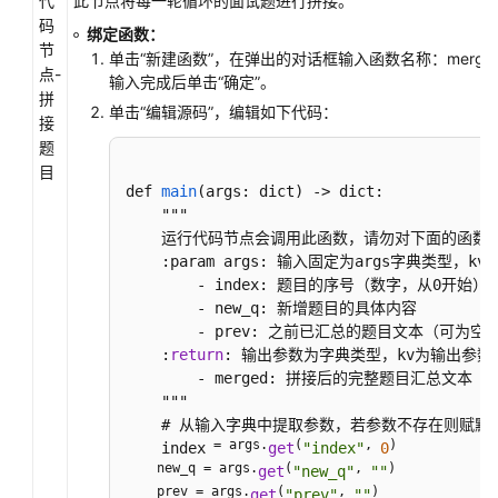
代
此节点将每一轮循环的面试题进行拼接。
码
绑定函数：
节
单击“新建函数”，在弹出的对话框输入函数名称：merge
点-
输入完成后单击“确定”。
拼
单击“编辑源码”，编辑如下代码：
接
题
目
def 
main
(
args: dict
) -> dict:

    """

    运行代码节点会调用此函数，请勿对下面的函数名
    :param args: 输入固定为args字典类型，
        - index: 题目的序号（数字，从0开始）

        - new_q: 新增题目的具体内容

        - prev: 之前已汇总的题目文本（可为空）
    :
return
: 输出参数为字典类型，kv为输出参数
        - merged: 拼接后的完整题目汇总文本

    """

    # 从输入字典中提取参数，若参数不存在则赋默
 = args.
(
, 
)

    index
get
"index"
0
    new_q = args.
(
, 
)

get
"new_q"
""
    prev = args.
(
, 
)

get
"prev"
""