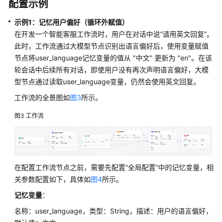
配置示例
成
员
示例1：
记忆用户偏好（循环外赋值）
在开发一个智能客服工作流时，用户在对话中说“请用英文回复”。
授
此时，工作流通过大模型节点识别出语言偏好后，使用变量赋值
权
节点将user_language记忆变量的值从 "中文" 更新为 "en"。在该
管
理
轮会话中后续所有对话，即使用户没有再次声明语言偏好，大模
型节点通过读取user_language变量，仍然会使用英文回复。
资
工作流的全景图如
图3
所示。
源
与
图3
工作流
订
阅
审
在配置工作流节点之前，需要先配置“全局配置”中的记忆变量，相
计
关参数配置如下，具体如
图4
所示。
附
记忆变量
：
录
名称：user_language，类型：String，描述：用户的语言偏好，