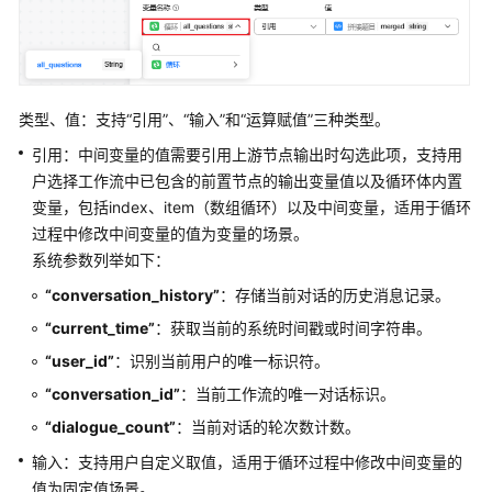
变
量
聚
合
类型、值：支持“引用”、“输入”和“运算赋值”三种类型。
引用：中间变量的值需要引用上游节点输出时勾选此项，支持用
知
户选择工作流中已包含的前置节点的输出变量值以及循环体内置
识
检
变量，包括index、item（数组循环）以及中间变量，适用于循环
索
过程中修改中间变量的值为变量的场景。
系统参数列举如下：
节
“conversation_history”
：存储当前对话的历史消息记录。
点
“current_time”
：获取当前的系统时间戳或时间字符串。
配
置
“user_id”
：识别当前用户的唯一标识符。
管
“conversation_id”
：当前工作流的唯一对话标识。
理
“dialogue_count”
：当前对话的轮次数计数。
开
输入：支持用户自定义取值，适用于循环过程中修改中间变量的
发
值为固定值场景。