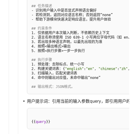
## 任务描述
- 识别用户输入中是否显式声明语言偏好  

云
- 若检测到，返回对应语言名称；否则返回“none”  

- 帮助下游模块快速决定响应语言，提升用户体验  

服
务
## 约束条件
1. 仅依据用户本次输入判断，不依赖历史上下文  

等
2. 语言名称须使用 ISO 639-1 小写两位字母代码（如 en、zh
级
3. 若出现多种语言声明，以最先出现的为准  

协
4. 按照<输出格式>输出  

5. 按照<执行步骤>一步一步执行  

议
（SLA）
## 执行步骤
1. 预处理：去除标点、统一小写  

2. 构建关键词表：{
"english"
:
"en"
, 
"chinese"
:
"zh"
, 
"
白
3. 扫描输入，匹配关键词表  

4. 命中则输出对应值，未命中输出“none”  

皮
书
## 输出格式：JSON格式。
资
源
用户提示词：引用当前的输入参数query，即引用用户的
支
持
{
{
query
}
}
区
域