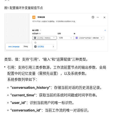
图1
配置循环外变量赋值节点
基
础
节
点
通
用
节
点
类型、值：支持“引用”、“输入”和“运算赋值”三种类型。
逻
引用：支持引用三类参数源，工作流前置节点的输出参数、全局
辑
配置中的记忆变量（需预先设置），以及系统参数。
节
系统参数列举如下：
点
“conversation_history”
：存储当前对话的历史消息记录。
工
“current_time”
：获取当前的系统时间戳或时间字符串。
具
“user_id”
：识别当前用户的唯一标识符。
节
点
“conversation_id”
：当前工作流的唯一对话标识。