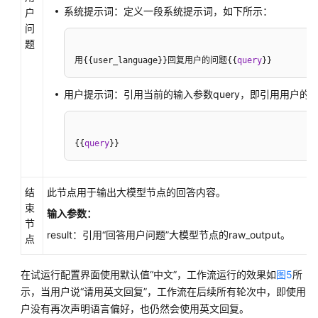
系统提示词：定义一段系统提示词，如下所示：
户
问
题
用
{
{
user_language
}
}
回复用户的问题
{
{
query
}
}
用户提示词：引用当前的输入参数query，即引用用户的
{
{
query
}
}
结
此节点用于输出大模型节点的回答内容。
束
输入参数：
节
result：引用“回答用户问题”大模型节点的raw_output。
点
在试运行配置界面使用默认值“中文”，工作流运行的效果如
图5
所
示，当用户说“请用英文回复”，工作流在后续所有轮次中，即使用
户没有再次声明语言偏好，也仍然会使用英文回复。