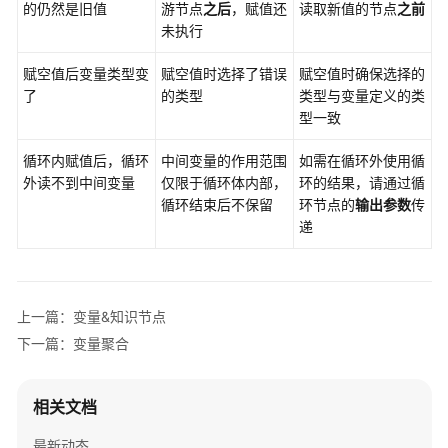
的仍然是旧值
游节点
之后
，赋值还
读取新值的节点
之前
未执行
赋空值后变量类型变
赋空值时选择了错误
赋空值时确保选择的
了
的类型
类型与变量定义的类
型一致
循环内赋值后，循环
中间变量的作用范围
如需在循环外使用循
外读不到中间变量
仅限于循环体内部，
环的结果，请通过循
循环结束后不保留
环节点的
输出参数
传
递
上一篇：变量&知识节点
下一篇：变量聚合
相关文档
最新动态