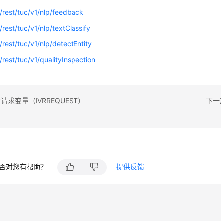
/rest/tuc/v1/nlp/feedback
/rest/tuc/v1/nlp/textClassify
/rest/tuc/v1/nlp/detectEntity
/rest/tuc/v1/qualityInspection
请求变量（IVRREQUEST）
下一篇：
否对您有帮助？
提供反馈