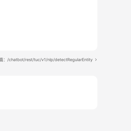
/chatbot/rest/tuc/v1/nlp/detectRegularEntity