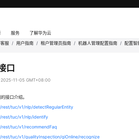
者
服务
了解华为云
云客服
/
用户指南
/
租户管理员指南
/
机器人管理配置指南
/
配置智
C接口
：
2025-11-05 GMT+08:00
到的接口介绍。
/rest/tuc/v1/nlp/detectRegularEntity
/rest/tuc/v1/nlp/identify
t/rest/tuc/v1/recommendFaq
/rest/tuc/v1/qualityInspection/qiOnline/recognize