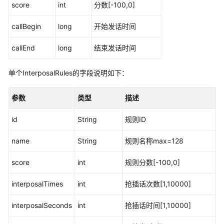
score
int
分数[-100,0]
添
callBegin
long
开始发话时间
加
问
callEnd
long
结束发话时间
答
型
对
单个InterposalRules的字段说明如下：
话
机
参数
类型
描述
器
人
id
String
规则ID
其
name
String
规则名称max=128
他
操
score
int
规则分数[-100,0]
作
interposalTimes
int
抢插话次数[1,10000]
相
关
interposalSeconds
int
抢插话时间[1,10000]
参