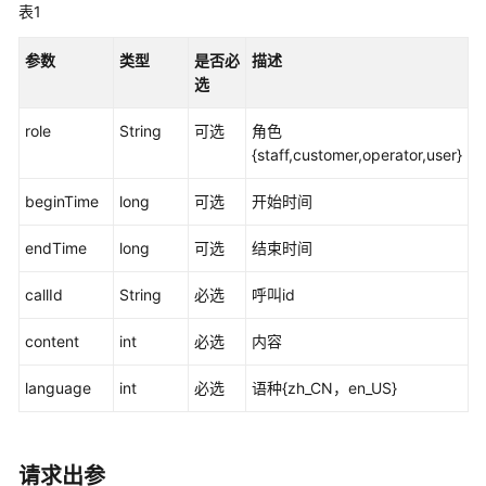
指
表1
南
参数
类型
是否必
描述
云
选
控
制
role
String
可选
角色
台
{staff,customer,operator,user}
操
作
beginTime
long
可选
开始时间
指
南
endTime
long
可选
结束时间
租
callId
String
必选
呼叫id
户
管
content
int
必选
内容
理
language
员
int
必选
语种{zh_CN，en_US}
指
南
请求出参
认