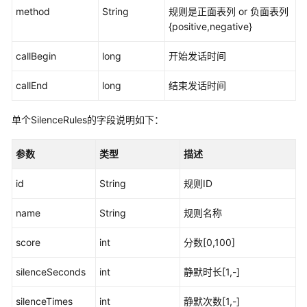
配
method
String
规则是正面表列 or 负面表列
置
{positive,negative}
指
callBegin
南
long
开始发话时间
callEnd
long
结束发话时间
快
速
入
单个SilenceRules的字段说明如下：
门
参数
类型
描述
配
置
id
String
规则ID
智
能
name
String
规则名称
机
器
score
int
分数[0,100]
人
silenceSeconds
int
静默时长[1,-]
概
silenceTimes
述
int
静默次数[1,-]