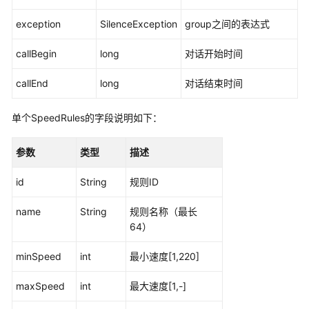
exception
SilenceException
group之间的表达式
配
置
callBegin
long
对话开始时间
一
个
callEnd
long
对话结束时间
预
约
挂
单个SpeedRules的字段说明如下：
号
机
参数
类型
描述
器
人
id
String
规则ID
（任
务
name
String
规则名称（最长
型
64）
对
话
minSpeed
int
最小速度[1,220]
机
器
maxSpeed
int
最大速度[1,-]
人）