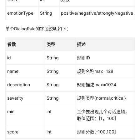
配
emotionType
置
String
positive/negative/stronglyNegative
移
动
单个DialogRule的字段说明如下：
客
服
参数
类型
描述
配
id
String
规则ID
置
多
name
String
规则名称max=128
媒
体
description
String
规则描述max=1024
渠
道
severity
String
规则类型{normal,critical}
机
min
int
至少要出现几个对话逻辑，
器
取值范围：[1，100]
人
管
score
int
规则分数[-100,100]
理