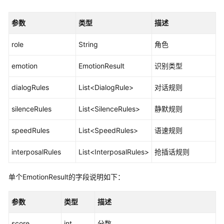
识
您
参数
类型
描述
的
租
role
String
角色
间
emotion
EmotionResult
识别类型
配
dialogRules
List<DialogRule>
对话规则
置
员
silenceRules
List<SilenceRules>
静默规则
工
中
speedRules
List<SpeedRules>
语速规则
心
interposalRules
List<InterposalRules>
抢插话规则
启
用
单个EmotionResult的字段说明如下：
人
工
服
参数
类型
描述
务
score
int
分数