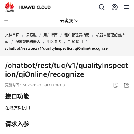
云客服
文档首页
/
云客服
/
用户指南
/
租户管理员指南
/
机器人管理配置指
南
/
配置智能机器人
/
相关参考
/
TUC接口
/
/chatbot/rest/tuc/v1/qualityInspection/qiOnline/recognize
产
品
/chatbot/rest/tuc/v1/qualityInspect
介
ion/qiOnline/recognize
绍
更新时间：
2025-11-05 GMT+08:00
快
速
接口功能
入
门
在线质检接口
用
请求入参
户