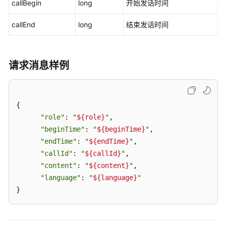
callBegin
考
long
开始发话时间
callEnd
long
结束发话时间
图
元
参
请求消息样例
数
TUC
{

接
口
"role"
: 
"
${role}
"
,

"beginTime"
: 
"
${beginTime}
"
,

/chatbot/rest/tuc/v1/nlp/detectRegularEntity
"endTime"
: 
"
${endTime}
"
,

"callId"
: 
"
${callId}
"
,

/chatbot/rest/tuc/v1/nlp/identify
"content"
: 
"
${content}
"
,

"language"
: 
"
${language}
"
/chatbot/rest/tuc/v1/recommendFaq
}
/chatbot/rest/tuc/v1/qualityInspection/qiOnli