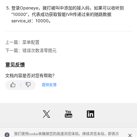
IPCC
数
登录Openeye，拨打被叫中添加的接入码，如果可以收听到
“10000”，代表成功获取智能IVR传递过来的随路数据
据
service_id：10000。
迁
移
上一篇：菜单配置
客
服
下一篇：错误次数清零图元
座
席
意见反馈
指
文档内容是否对您有帮助？
南
提供反馈
质
检
员
指
南
价
我们使用cookie来确保您的高速浏览体验。继续浏览本站，即表示
© 2026, 华为云计算技术有限公司及其关联公司。保留一切权利。