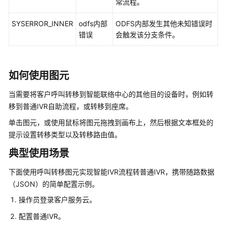
常流程。
质
SYSERROR_INNER
odfs内部
ODFS内部发生其他未知错误时
检
错误
会触发该分支条件。
管
理
管
如何使用图元
理
当需要将客户呼叫转移到智能联络中心的其他目的设备时，例如转
通
移到普通IVR自助流程，或转移到座席。
知
中
单击图元，或使用鼠标将图元拖拽到画布上，然后根据文本框处的
心
提示设置转移类型以及转移路由值。
典型使用场景
管
理
下面使用呼叫转移图元实现智能IVR流程转普通IVR，携带随路数据
客
（JSON）的简单配置示例。
户
中
操作员登录客户服务云。
心
配置普通IVR。