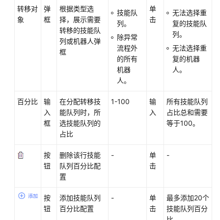
种
转移对
弹
根据类型选
单
技能队
无法选择重
选
象
框
择，展示需要
击
列。
复的技能队
择
转移的技能队
列。
图
除异常
列或机器人弹
元
流程外
无法选择重
框
的所有
复的机器
语
机器
人。
义
人。
识
别
百分比
输
在分配转移技
1-100
输
所有技能队列
图
入
能队列时，所
入
占比总和需要
元
框
选技能队列的
等于100。
占比
GenAI
按
删除该行技能
-
单
-
图
钮
队列百分比配
击
元
置
菜
按
添加技能队列
-
单
最多添加20个
单
钮
百分比配置
击
技能队列百分
配
比。