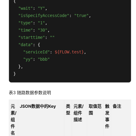
{

线
"wait"
: 
"Y"
,

排
"isSpecifyAccessCode"
: 
"true"
,

队
"type"
: 
"1"
,

图
"time"
: 
"30"
,

元
"starttime"
: 
""
"data"
: {

满
"serviceId"
: 
${FLOW.test}
,

意
度
"yy"
: 
"bbb"
问
  },

卷
}
按
表3
随路数据参数说明
键
识
元
JSON数据中的Key
类
元素/
取值范
触
备注
别
素/
型
组件
围
发
图
组
描述
事
元
件
件
（过
名
时