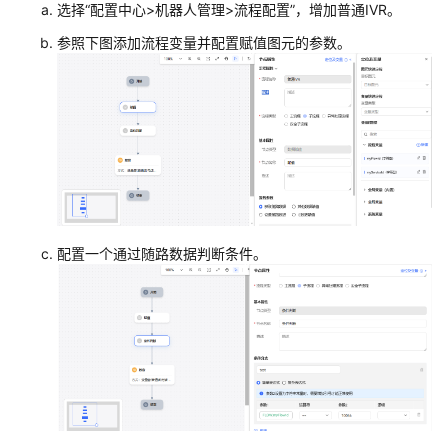
选择
“
配置中心>机器人管理>流程配置
”
，增加普通IVR。
配
置
参照下图添加流程变量并配置赋值图元的参数。
智
能
外
呼
管
理
问
卷
配置一个通过随路数据判断条件。
管
理
智
能
实
训
配