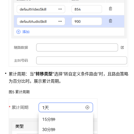
分
析
图
元
增
强
对
话
分
析
累计周期：当
“转移类型”
选择
“转自定义条件路由”
时，且路由策略
图
为百分比时。展示累计周期。
元
图5
累计周期
子
流
程
图
元