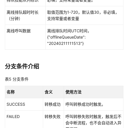
程
离线排队超时时长
取值范围为1-720，默认值30，非必填，
IVR
（分钟）
支持常量或者变量
Journey
分
离线呼叫数据
离线排队时间UTC时间，
析
{"offlineQueueDate":
"20240211111513"}
外
呼
风
分支条件介绍
险
监
表5
分支条件
控
名称
含义
使用方法
管
理
SUCCESS
转移成功
呼叫转移成功时触发。
工
单
FAILED
转移失败
呼叫转移失败时触发，触发后不
配
会中断流程，也不会自动进入异
置