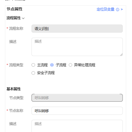
指
南
云
控
制
台
操
作
指
南
租
户
管
理
员
指
南
认