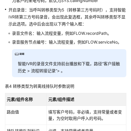
为客户的来电号码，默认为SYS.callingNumber
置
开启录音：当呼叫转移类型为5（转移第三方号码时），支持智能
函
IVR转第三方号码录音，会出现此复选框，其余呼叫转移类型不显
数
示此选项。选中后会出现以下两个输入框：
常
录音文件名：输入流程变量，例如FLOW.recordPath。
见
录音服务节点编号：输入流程变量，例如FLOW.serviceNo。
问
题
配
智能IVR的录音文件支持前台播放和下载，路径
“
客户接触
置
历史
>
流程转接记录
”
> 。
普
通
表4
转移类型为转离线排队时参数说明
IVR
元素/组件名称
元素/组件描述
配
置
路由值
填写客户号码，非必填，支持常量或者变
预
量，为空时取用户呼入的号码。
置
流
排队技能队列标识
必填，支持常量或者变量。