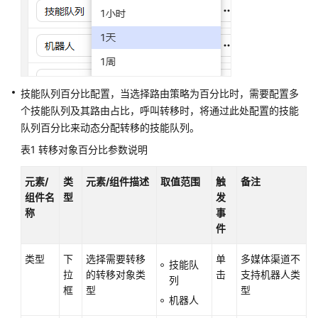
结
束
图
元
音
技能队列百分比配置，当选择路由策略为百分比时，需要配置多
视
个技能队列及其路由占比，呼叫转移时，将通过此处配置的技能
频
队列百分比来动态分配转移的技能队列。
切
换
表1
转移对象百分比参数说明
放
元素/
类
元素/组件描述
取值范围
触
备注
音
组件名
型
发
称
事
放
件
音
收
类型
下
选择需要转移
单
多媒体渠道不
技能队
号
拉
的转移对象类
击
支持机器人类
列
框
型
型
机器人
语