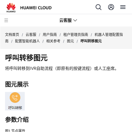
云客服
文档首页
/
云客服
/
用户指南
/
租户管理员指南
/
机器人管理配置指
南
/
配置智能机器人
/
相关参考
/
图元
/
呼叫转移图元
产
呼叫转移图元
品
介
将呼叫转移到IVR自助流程（即原有的按键流程）或人工座席。
绍
图元展示
快
速
入
门
参数介绍
用
户
图1
节点属性