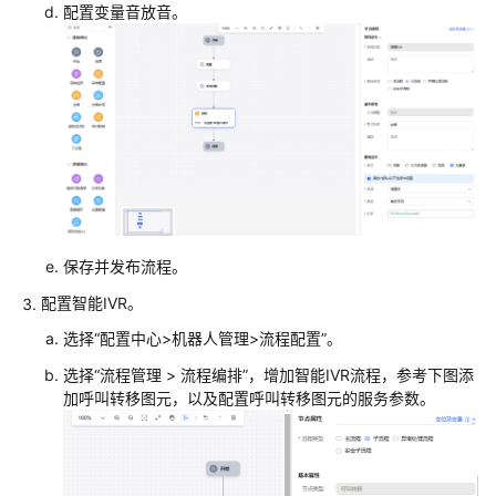
置
配置变量音放音。
知
识
库
配
置
公
共
资
源
保存并发布流程。
配置智能IVR。
业
务
选择
“
配置中心>机器人管理>流程配置
”
。
故
选择
“
流程管理
>
流程编排
”
，增加智能IVR流程，参考下图添
障
加呼叫转移图元，以及配置呼叫转移图元的服务参数。
放
通
管
理