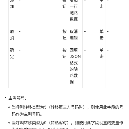
回
加
钮
一行
击
复
随路
图
数据
元
取
-
按
取消
-
单
-
图
消
钮
编辑
击
元
间
确
-
按
回填
-
单
-
的
定
钮
JSON
击
连
格式
线
的随
路数
参
据
数
主叫号码：
TUC
当呼叫转移类型为5（转移第三方号码时），则使用此字段的号
接
口
码作为主叫号码。
当呼叫转移类型为9（转熟客时），则使用此字段设置的变量作
内