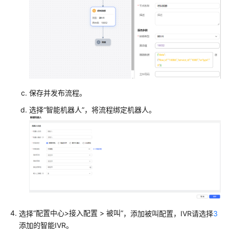
护
航
浏
览
社
交
保存并发布流程。
媒
体
选择
“
智能机器人
”
，将流程绑定机器人。
运
营
配
置
绩
效
管
理
“
配置中心>接入配置
>
被叫
”
选择
，添加被叫配置，IVR请选择
3
添加的智能IVR。