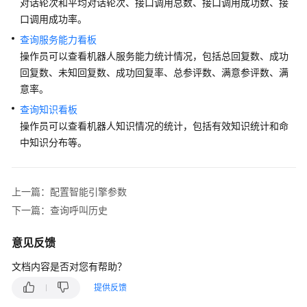
指
对话轮次和平均对话轮次、接口调用总数、接口调用成功数、接
南
口调用成功率。
查询服务能力看板
云
操作员可以查看机器人服务能力统计情况，包括总回复数、成功
控
回复数、未知回复数、成功回复率、总参评数、满意参评数、满
制
意率。
台
操
查询知识看板
作
操作员可以查看机器人知识情况的统计，包括有效知识统计和命
指
中知识分布等。
南
租
上一篇：配置智能引擎参数
户
下一篇：查询呼叫历史
管
理
意见反馈
员
指
文档内容是否对您有帮助？
南
提供反馈
认