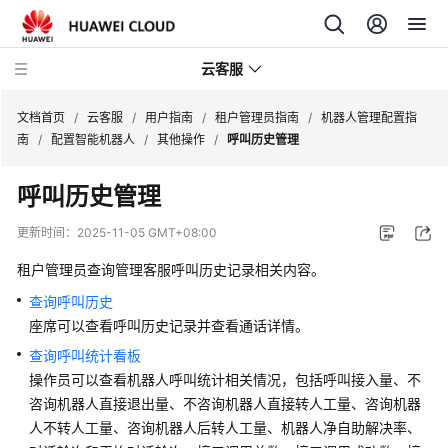
云客服
文档首页
/
云客服
/
用户指南
/
租户管理员指南
/
机器人管理配置指
南
/
配置智能机器人
/
其他操作
/
呼叫历史管理
产
呼叫历史管理
品
介
更新时间：
2025-11-05 GMT+08:00
绍
租户管理员查询管理客服呼叫历史记录相关内容。
快
查询呼叫历史
速
座席可以查看呼叫历史记录并查看通话详情。
入
查询呼叫统计看板
门
操作员可以查看机器人呼叫统计相关情况，包括呼叫接入量、不
咨询机器人直接退出量、不咨询机器人直接转人工量、咨询机器
用
户
人不转人工量、咨询机器人后转人工量、机器人净自助解决率、