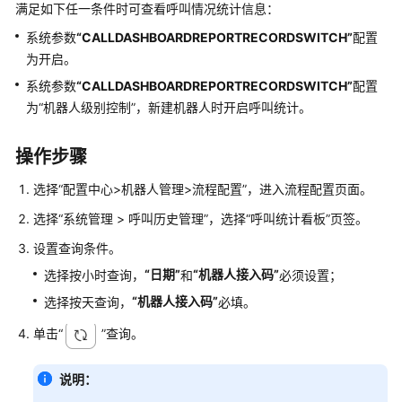
指
满足如下任一条件时可查看呼叫情况统计信息：
南
系统参数
“CALLDASHBOARDREPORTRECORDSWITCH”
配置
为开启。
云
控
系统参数
“CALLDASHBOARDREPORTRECORDSWITCH”
配置
制
为
“机器人级别控制”
，新建机器人时开启呼叫统计。
台
操
操作步骤
作
指
选择
“
配置中心>机器人管理>流程配置
”
，进入流程配置页面。
南
选择
“
系统管理
>
呼叫历史管理
”
，选择
“
呼叫统计看板
”
页签。
租
设置查询条件。
户
“日期”
“机器人接入码”
选择按小时查询，
和
必须设置；
管
理
“机器人接入码”
选择按天查询，
必填。
员
单击
“
”
查询。
指
南
说明：
认