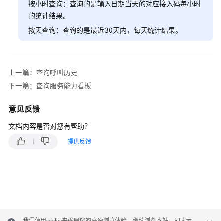
按小时查询：查询的是输入日期当天的对应接入码每小时
识
的统计结果。
您
按天查询：查询的是最近30天内，每天统计结果。
的
租
间
上一篇：查询呼叫历史
配
下一篇：查询服务能力看板
置
员
意见反馈
工
中
文档内容是否对您有帮助？
心
提供反馈
启
用
人
工
服
务
我们使用cookie来确保您的高速浏览体验。继续浏览本站，即表示