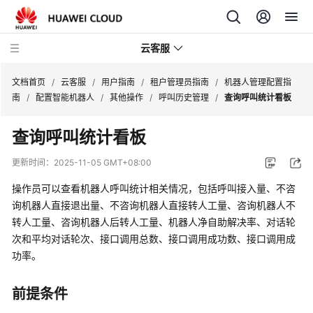
云客服
文档首页
/
云客服
/
用户指南
/
租户管理员指南
/
机器人管理配置指
南
/
配置智能机器人
/
其他操作
/
呼叫历史管理
/
查询呼叫统计看板
产
查询呼叫统计看板
品
介
更新时间：
2025-11-05 GMT+08:00
绍
操作员可以查看机器人呼叫统计相关情况，包括呼叫接入量、不咨
快
询机器人直接退出量、不咨询机器人直接转人工量、咨询机器人不
速
转人工量、咨询机器人后转人工量、机器人净自助解决率、对话轮
入
次和平均对话轮次、接口调用总数、接口调用成功数、接口调用成
门
功率。
用
前提条件
户